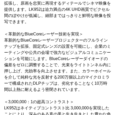
拡張し、原画を忠実に再現するディテールでシネマ映像を
提供します。LK952は迫力満点の4K UHD画質でピクセル
間のぼやけが低減し、細部まではっきりと鮮明な映像を投
写できます。
＜革新的なBlueCoreレーザー技術を実現＞
革新的なBlueCoreレーザープロジェクターのフルライン
ナップを拡張、固定式レンズの設置を可能にし、企業のミ
ーティングや公共の会場で強力なビジュアルコミュニケー
ションを可能にします。BlueCoreレーザーダイオードの
偏差をゼロに調整することで、光束をライトトンネル内に
押し上げ、光効率を向上させます。また、カラーホイール
を介して純粋な光を反射する200万個以上のマイクロミラ
ーで構成されたDLPチップは、劣化することなく10万時
間以上熱に耐えるよう密閉されています。
＜3,000,000：1の超高コントラスト＞
LK952はネイティブコントラスト比 3,000,000を実現した
ことにより、深みのある真の黒と生き生きとした豊かな色