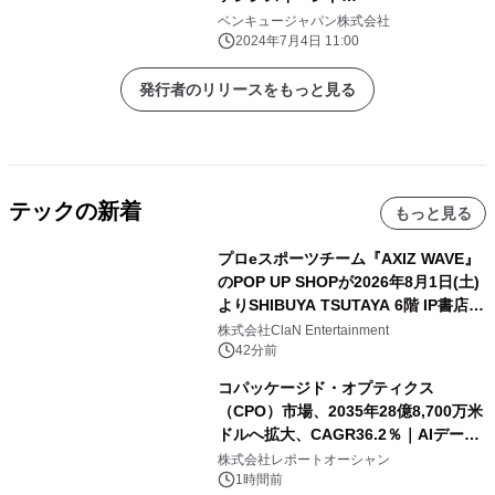
「VIDEOGRAPHERS TOKYO 2024」
ベンキュージャパン株式会社
に出展 ～プロ向け
2024年7月4日 11:00
『AQCOLOR(TM)』シリーズの モニ
ター製品などから構築するデスク環境
発行者のリリースをもっと見る
を紹介～
テックの新着
もっと見る
プロeスポーツチーム『AXIZ WAVE』
のPOP UP SHOPが2026年8月1日(土)
よりSHIBUYA TSUTAYA 6階 IP書店で
開催決定！！
株式会社ClaN Entertainment
42分前
コパッケージド・オプティクス
（CPO）市場、2035年28億8,700万米
ドルへ拡大、CAGR36.2％｜AIデータ
センター・高速光通信需要が成長を加
株式会社レポートオーシャン
速
1時間前