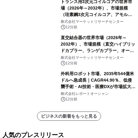
トランス用3次元コイルコアの世界市
場（2026年～2032年）、市場規模
（珪素鋼3次元コイルコア、アモルフ
ァス合金3次元コイルコア）・分析レ
株式会社マーケットリサーチセンター
ポートを発表
12分前
直交結合器の世界市場（2026年～
2032年）、市場規模（直交ハイブリッ
ドカプラー、ランゲカプラー、オーバ
ーレイカプラー、その他）・分析レポ
株式会社マーケットリサーチセンター
ートを発表
12分前
外科用ロボット市場、2035年544億米
ドルへ急成長｜CAGR44.90％、低侵
襲手術・AI技術・医療DXが市場拡大を
牽引
株式会社レポートオーシャン
12分前
ビジネスの新着をもっと見る
人気のプレスリリース