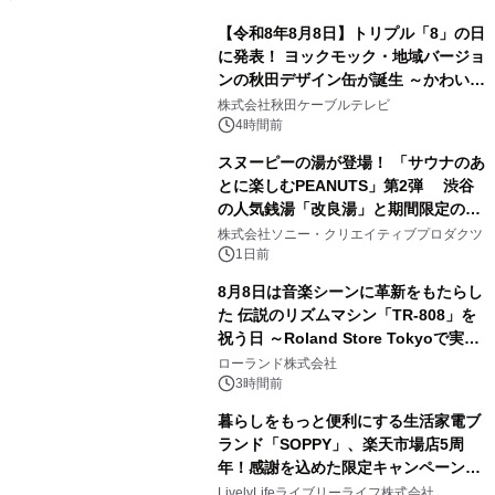
【令和8年8月8日】トリプル「8」の日
に発表！ ヨックモック・地域バージョ
ンの秋田デザイン缶が誕生 ～かわいい
1
秋田犬の子犬と秋田の四季と名所を巡
株式会社秋田ケーブルテレビ
るパッケージ～ 9月1日(火)秋田県内で
4時間前
販売開始
スヌーピーの湯が登場！ 「サウナのあ
とに楽しむPEANUTS」第2弾 渋谷
の人気銭湯「改良湯」と期間限定のコ
2
ラボレーション サウナイキタイコラ
株式会社ソニー・クリエイティブプロダクツ
ボグッズも発売決定！
1日前
8月8日は音楽シーンに革新をもたらし
た 伝説のリズムマシン「TR-808」を
祝う日 ～Roland Store Tokyoで実機
3
を展示しての 記念キャンペーンを開
ローランド株式会社
催 英国ラジオ「NTS」の 特別プログ
3時間前
ラムや、「TR-808」を愛する伝説的
暮らしをもっと便利にする生活家電ブ
アーティストを フィーチャーしたアニ
ランド「SOPPY」、楽天市場店5周
メーションを公開～
年！感謝を込めた限定キャンペーンを
4
8月10日より開催
LivelyLifeライブリーライフ株式会社