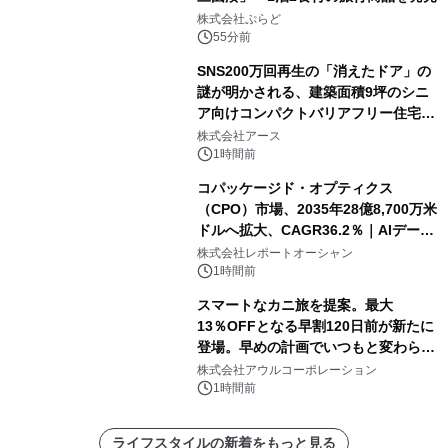
株式会社ぷらど
55分前
SNS200万回再生の「消えたドア」の
謎が明かされる、建築面積9坪のシニ
ア向けコンパクトバリアフリー住宅が
誕生
株式会社アース
1時間前
コパッケージド・オプティクス
（CPO）市場、2035年28億8,700万米
ドルへ拡大、CAGR36.2％｜AIデータ
センター・高速光通信需要が成長を加
株式会社レポートオーシャン
速
1時間前
スマートなカニ旅を提案。最大
13％OFFとなる早割120日前が新たに
登場。早めの計画でいつもと変わらぬ
大人の冬旅を。ー夕日ヶ浦温泉「佳松
株式会社アウルコーポレーション
苑 別邸ふうか」ー
1時間前
ライフスタイルの新着をもっと見る