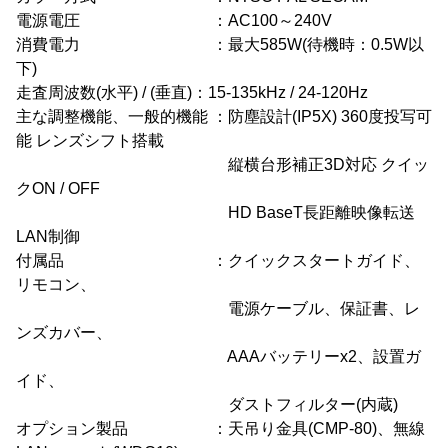
電源電圧 ：AC100～240V
消費電力 ：最大585W(待機時：0.5W以
下)
走査周波数(水平) / (垂直)：15-135kHz / 24-120Hz
主な調整機能、一般的機能 ：防塵設計(IP5X) 360度投写可
能 レンズシフト搭載
縦横台形補正3D対応 クイッ
クON / OFF
HD BaseT長距離映像転送
LAN制御
付属品 ：クイックスタートガイド、
リモコン、
電源ケーブル、保証書、レ
ンズカバー、
AAAバッテリーx2、設置ガ
イド、
ダストフィルター(内蔵)
オプション製品 ：天吊り金具(CMP-80)、無線