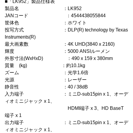
■「LK952」製品仕様表
製品名 ：LK952
JANコード ：4544438055844
筐体色 ：ホワイト
投写方式 ：DLP(R) technology by Texas
Instruments(R)
最大画素数 ：4K UHD(3840 x 2160)
輝度 ：5000 ANSIルーメン
外形寸法(WxHxD) ：490 x 159 x 380mm
質量 (kg) ：約10.1kg
ズーム ：光学1.6倍
光源 ：レーザー
静音性 ：40 / 38dB
入力端子 ：ミニD-sub15pin x 1、オーデ
ィオミニジャック x 1、
HDMI端子 x 3、HD BaseT
端子 x 1
出力端子 ：ミニD-sub15pin x 1、オーデ
ィオミニジャック x 1、