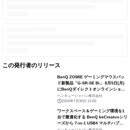
この発行者のリリース
BenQ ZOWIE ゲーミングマウスパッ
ド新製品「G-SR-SE Bi」 8月5日(月)
にBenQダイレクトオンラインショッ
プにて発売！ ～より滑らかになった表
ベンキュージャパン株式会社
面で、 マウスの動かしやすさ・止めや
2024年7月30日 13:00
すさを両立～
ワークスペース＆ゲーミング環境を1
台で最適化する BenQ beCreatusシリ
ーズから 7-in-1 USB4 マルチハブ
「GR10」を7月31日に新発売 ～7月
ベンキュージャパン株式会社