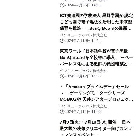
25日より、購入者を対象とした 発売
2024年7月25日 14:00
記念プレゼントキャンペーンを実施～
ICT先進園の学校法人 星野学園が 認定
こども園で電子黒板を活用した未来型
保育を推進 - BenQ Boardの最新活
用事例2種を公開- ～業務改善、教育
ベンキュージャパン株式会社
現場での活用／デジタルコンテンツ講
2024年7月19日 15:45
習会～
東京ワールド日本語学校が電子黒板
BenQ Boardを全校舎に導入 ～ペー
パーレス化による教師の負担軽減と授
業の効率化を実現～
ベンキュージャパン株式会社
2024年7月12日 14:00
～「Amazon プライムデー」セール
～ ゲーミングモニターシリーズ
MOBIUZや 天井シアタープロジェクタ
ー「GV31」を含む 32製品を最大
ベンキュージャパン株式会社
23％OFFにて販売
2024年7月11日 11:00
7月9日(火)・7月10日(水)開催 日本
最大級の映像クリエイター向けカンフ
ァレンスイベント