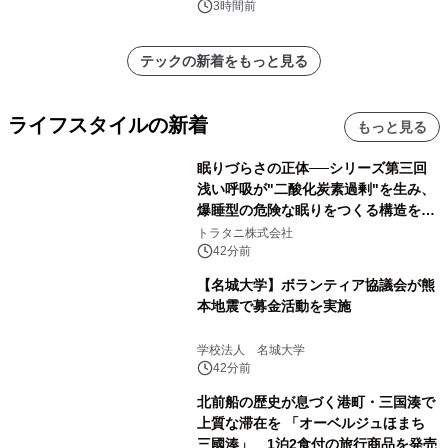
催 英国ラジオ「NTS」の 特別プログ
3時間前
ラムや、「TR-808」を愛する伝説的
アーティストを フィーチャーしたアニ
テックの新着をもっと見る
メーションを公開～
ライフスタイルの新着
もっと見る
眠りづらさの正体──シリーズ第三回
浅い呼吸が"二酸化炭素過剰"を生み、
爆睡型の危険な眠りをつくる構造を解
説
トラタニ株式会社
42分前
【名城大学】ボランティア協議会が熊
本地震で募金活動を実施
学校法人 名城大学
42分前
北前船の歴史が息づく港町・三国湊で
上質な滞在を 「オーベルジュほまち
三國湊」 1泊2食付の旅行商品を発売