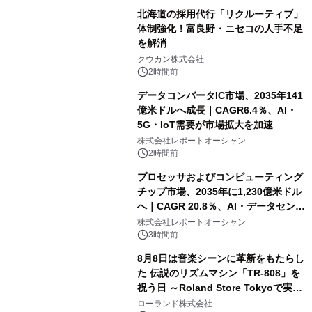
北海道の採用代行「リクルーティブ」
体制強化！富良野・ニセコの人手不足
を解消
クウカン株式会社
2時間前
データコンバータIC市場、2035年141
億米ドルへ成長｜CAGR6.4％、AI・
5G・IoT需要が市場拡大を加速
株式会社レポートオーシャン
2時間前
プロセッサおよびコンピューティング
チップ市場、2035年に1,230億米ドル
へ｜CAGR 20.8％、AI・データセンタ
ー需要が成長を牽引
株式会社レポートオーシャン
3時間前
8月8日は音楽シーンに革新をもたらし
た 伝説のリズムマシン「TR-808」を
祝う日 ～Roland Store Tokyoで実機
を展示しての 記念キャンペーンを開
ローランド株式会社