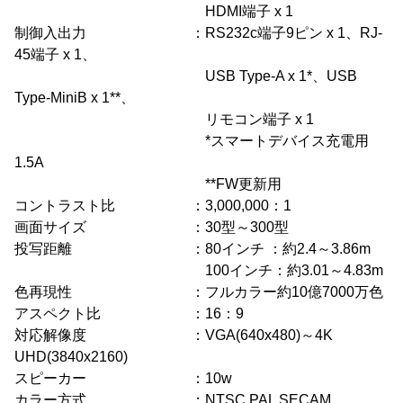
HDMI端子 x 1
制御入出力 ：RS232c端子9ピン x 1、RJ-
45端子 x 1、
USB Type-A x 1*、USB
Type-MiniB x 1**、
リモコン端子 x 1
*スマートデバイス充電用
1.5A
**FW更新用
コントラスト比 ：3,000,000：1
画面サイズ ：30型～300型
投写距離 ：80インチ ：約2.4～3.86m
100インチ：約3.01～4.83m
色再現性 ：フルカラー約10億7000万色
アスペクト比 ：16：9
対応解像度 ：VGA(640x480)～4K
UHD(3840x2160)
スピーカー ：10w
カラー方式 ：NTSC PAL SECAM