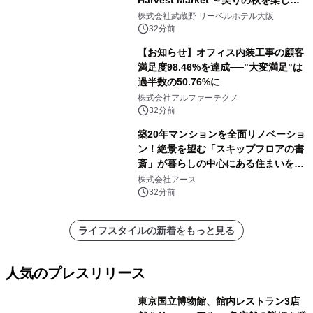
ディナー&スイーツビュッフェ～』を9
株式会社武蔵野 リーベルホテル大阪
月18日より開催！
32分前
【お知らせ】オフィス内装工事の顧客
満足度98.46%を達成──"大変満足"は
過半数の50.76%に
株式会社アルファーテクノ
32分前
築20年マンションを全面リノベーショ
ン！絶景を望む「スキップフロアの書
斎」が暮らしの中心にある住まいを公
開
株式会社アース
32分前
ライフスタイルの新着をもっと見る
人気のプレスリリース
東京国立博物館、館内レストラン3店