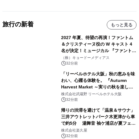
旅行の新着
もっと見る
2027 年夏、待望の再演！ファントム
＆クリスティーヌ役の W キャスト 4
名が決定！ミュージカル 『ファント
ム』
（株）キョードーメディアス
32分前
「リーベルホテル大阪」秋の恵みを味
わい、心躍る体験を。 『Autumn
Harvest Market ～実りの秋を楽しむ
ディナー&スイーツビュッフェ～』を9
株式会社武蔵野 リーベルホテル大阪
月18日より開催！
32分前
帰りの渋滞を避けて「温泉＆サウナ」
三井アウトレットパーク木更津から車
で約5分 湯舞音 袖ケ浦店が夏フェア
メニューを提供
株式会社楽久屋
32分前