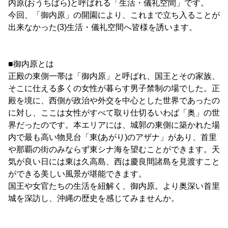
内原(おうちばら)と呼ばれる「生活・儀礼空間」です。
今回、「御内原」の開園により、これまで立ち入ることが
出来なかった(3)生活・儀礼空間へ皆様を誘います。
■御内原とは
正殿の東側一帯は「御内原」と呼ばれ、国王とその家族、
そこに仕える多くの女性が暮らす男子禁制の場でした。正
殿を境に、西側が政治や外交を中心とした世界であったの
に対し、ここは女性がすべて取り仕切るいわば「奥」の世
界だったのです。本エリアには、城郭の東側に築かれた場
内で最も高い物見台「東(あがり)のアザナ」があり、首里
や那覇の街のみならず東シナ海を望むことができます。天
気が良い日には東は久高島、西は慶良間諸島を見渡すこと
ができる美しい風景が堪能できます。
国王や女官たちの生活を紐解く、御内原。より奥深い首里
城を深訪し、沖縄の歴史を感じてみませんか。