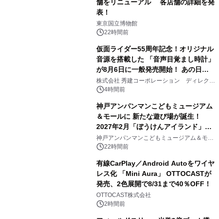
舗をリニューアル 各店舗の詳細を発
表！
1
東京国立博物館
22時間前
仮面ライダー55周年記念！オリジナル
音源を搭載した 「音声目覚まし時計」
が8月6日に一般発売開始！ あの日の
2
大興奮が今甦る
株式会社 秀建コーポレーション ディレクト
アートギャラリー
4時間前
神戸アンパンマンこどもミュージアム
＆モールに 新たな遊び場が誕生！
2027年2月「ぼうけんアイランド」が
3
オープン
神戸アンパンマンこどもミュージアム＆モー
ル
22時間前
有線CarPlay／Android Autoをワイヤ
レス化 「Mini Aura」 OTTOCASTが
発売、2色展開で8/31まで40％OFF！
4
OTTOCAST株式会社
2時間前