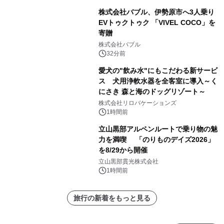
株式会社バブル、伊勢原市へ3人乗り
EVトゥクトゥク 「VIVEL COCO」を
寄贈
株式会社バブル
32分前
愛犬の"飲み水"にもこだわる新サービ
ス 犬用浄軟水器を全客室に導入～く
にさき 森と海のドッグリゾート～
株式会社リロバケーションズ
1時間前
立山黒部アルペンルートで乗り物の魅
力を満喫 「のりものデイズ2026」
を8/29から開催
立山黒部貫光株式会社
1時間前
旅行の新着をもっと見る