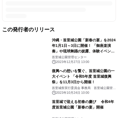
この発行者のリリース
沖縄・首里城公園「新春の宴」を2024
年1月1日～3日に開催！ 「御座楽演
奏」や琉球舞踊の披露、体験イベント
も実施
首里城公園管理センター
2023年12月27日 13:00
復興への想いを繋ぐ、首里城公園の一
大イベント 「令和5年度 首里城復興
祭」を11月3日から開催！
首里城祭実行委員会 事務局 首里城公園管理
センター
2023年10月24日 10:00
首里城で迎える初春の慶び 令和4年
度首里城公園「新春の宴」開催