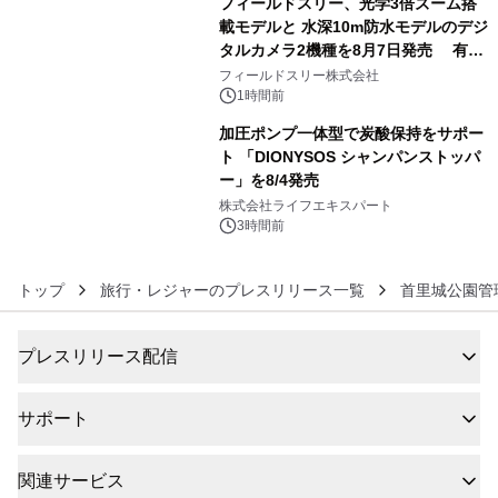
フィールドスリー、光学3倍ズーム搭
載モデルと 水深10m防水モデルのデジ
タルカメラ2機種を8月7日発売 有効
5
約1300万画素、用途別に選べるコンデ
フィールドスリー株式会社
ジ新登場
1時間前
加圧ポンプ一体型で炭酸保持をサポー
ト 「DIONYSOS シャンパンストッパ
ー」を8/4発売
6
株式会社ライフエキスパート
3時間前
トップ
旅行・レジャーのプレスリリース一覧
首里城公園管
プレスリリース配信
サポート
関連サービス