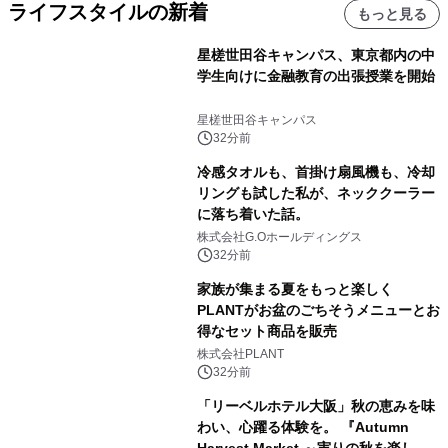
ライフスタイルの新着
もっと見る
星槎世田谷キャンパス、東京都内の中
学生向けに金融教育の出張授業を開始
星槎世田谷キャンパス
32分前
冷感タオルも、首掛け扇風機も、冷却
リングも試した私が、ネッククーラー
に落ち着いた話。
株式会社G.Oホールディングス
32分前
家族が集まる夏をもっと楽しく
PLANTがお盆のごちそうメニューとお
得なセット商品を販売
株式会社PLANT
32分前
「リーベルホテル大阪」秋の恵みを味
わい、心躍る体験を。 『Autumn
Harvest Market ～実りの秋を楽しむ