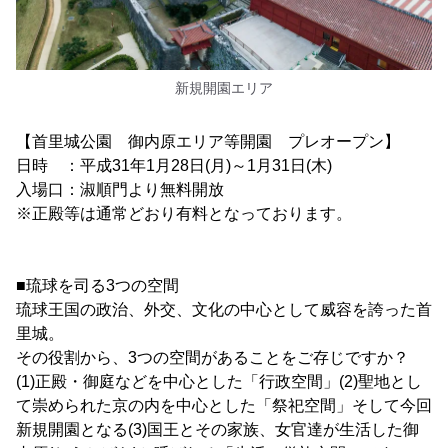
新規開園エリア
【首里城公園 御内原エリア等開園 プレオープン】
日時 ：平成31年1月28日(月)～1月31日(木)
入場口：淑順門より無料開放
※正殿等は通常どおり有料となっております。
■琉球を司る3つの空間
琉球王国の政治、外交、文化の中心として威容を誇った首
里城。
その役割から、3つの空間があることをご存じですか？
(1)正殿・御庭などを中心とした「行政空間」(2)聖地とし
て崇められた京の内を中心とした「祭祀空間」そして今回
新規開園となる(3)国王とその家族、女官達が生活した御