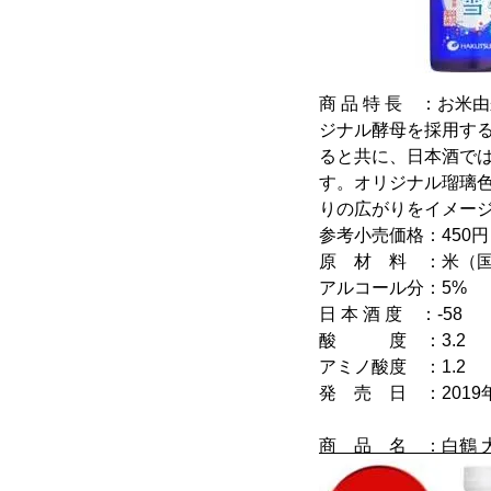
商 品 特 長 ：お
ジナル酵母を採用す
ると共に、日本酒で
す。オリジナル瑠璃
りの広がりをイメー
参考小売価格：450円
原 材 料 ：米（
アルコール分：5%
日 本 酒 度 ：-58
酸 度 ：3.2
アミノ酸度 ：1.2
発 売 日 ：2019
商 品 名 ：白鶴 大吟醸