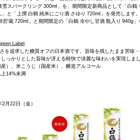
雪スパークリング 300ml」を、期間限定新商品として「白鶴 
0L」と「上撰 白鶴 純米にごり酒 さゆり 720ml」を発売しま
年貯蔵 720ml」と期間限定の「白鶴 冷やし甘酒 瓶入り 940
en Label
味しさを追求した糖質オフの日本酒です。旨味を残したまま苦味
としっかりとした旨味が冴える軽快で淡麗な味わいを実現しま
国産）、米こうじ（国産米）、醸造アルコール
上14%未満
年2月22日（金）