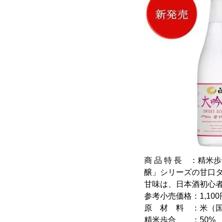
商 品 特 長 ：精
醸」シリーズの甘口
甘味は、日本酒初心
参考小売価格：1,100
原 材 料 ：米（
精米歩合 ：50%