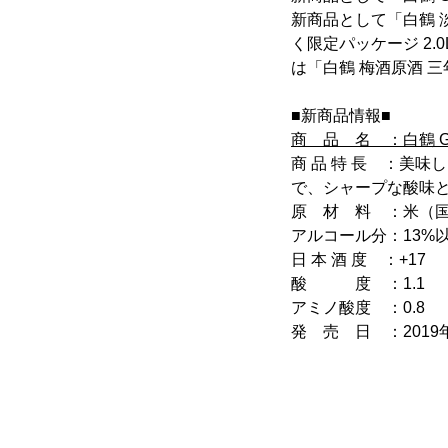
新商品として「白鶴 淡
く限定パッケージ 2.
は「白鶴 梅酒原酒 三
■新商品情報■
商 品 名 ：白鶴 Gre
商 品 特 長 ：美
で、シャープな酸味
原 材 料 ：米（
アルコール分：13%以
日 本 酒 度 ：+17
酸 度 ：1.1
アミノ酸度 ：0.8
発 売 日 ：2019