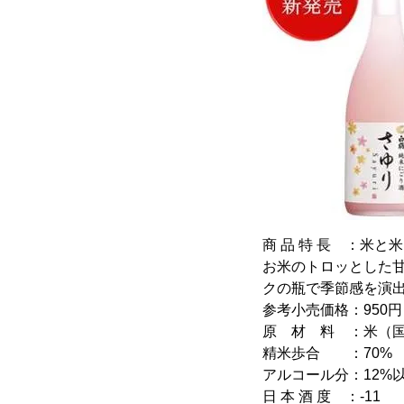
商 品 特 長 ：米
お米のトロッとした
クの瓶で季節感を演
参考小売価格：950円
原 材 料 ：米（
精米歩合 ：70%
アルコール分：12%以
日 本 酒 度 ：-11