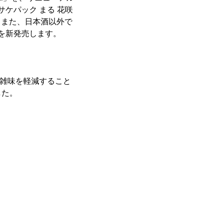
サケパック まる 花咲
す。また、日本酒以外で
g」を新発売します。
・雑味を軽減すること
した。