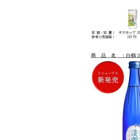
商 品 名 ：白鶴 淡