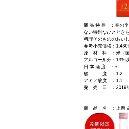
商 品 特 長 ：春
ない特別なひととき
料理そのもののおい
参考小売価格：1,480
原 材 料 ：米（
アルコール分：13%以
日 本 酒 度 ：+1
酸 度 ：1.2
アミノ酸度 ：1.1
発 売 日 ：2019
商 品 名 ：上撰 白