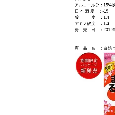
アルコール分：15%以
日 本 酒 度 ：-15
酸 度 ：1.4
アミノ酸度 ：1.3
発 売 日 ：2019
商 品 名 ：白鶴 サ