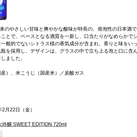
米由来のやさしい甘味と爽やかな酸味が特長の、発泡性の日本酒
ることで、ベースとなる酒質を一新し、口当たりがなめらかで
は一般的でないシトラス様の香気成分が含まれ、香りと味をい
色瓶を採用し、デザインは、グラスの中で立ち上る泡と口に含
ジしました。
国産）、米こうじ（国産米）／炭酸ガス
年2月22日（金）
 SWEET EDITION 720ml