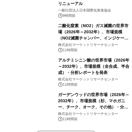
リニューアル
一般社団法人日本国際化推進協会
9時間前
二酸化窒素（NO2）ガス滅菌の世界市
場（2026年～2032年）、市場規模
（NO2滅菌チャンバー、インジケータ
ーおよびモニタリングシステム、その
株式会社マーケットリサーチセンター
他）・分析レポートを発表
11時間前
アルテミシニン酸の世界市場（2026年
～2032年）、市場規模（全合成、半合
成）・分析レポートを発表
株式会社マーケットリサーチセンター
11時間前
ガーデンウッドの世界市場（2026年～
2032年）、市場規模（杉、マホガニ
ー、チーク、オーク、その他）・分析
レポートを発表
株式会社マーケットリサーチセンター
11時間前