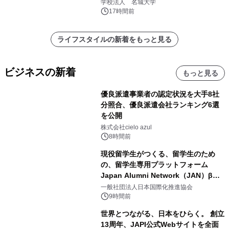
学校法人 名城大学
17時間前
ライフスタイルの新着をもっと見る
ビジネスの新着
もっと見る
優良派遣事業者の認定状況を大手8社
分照合、優良派遣会社ランキング6選
を公開
株式会社cielo azul
8時間前
現役留学生がつくる、留学生のため
の、留学生専用プラットフォーム
Japan Alumni Network（JAN）β版
をリリース
一般社団法人日本国際化推進協会
9時間前
世界とつながる、日本をひらく。 創立
13周年、JAPI公式Webサイトを全面