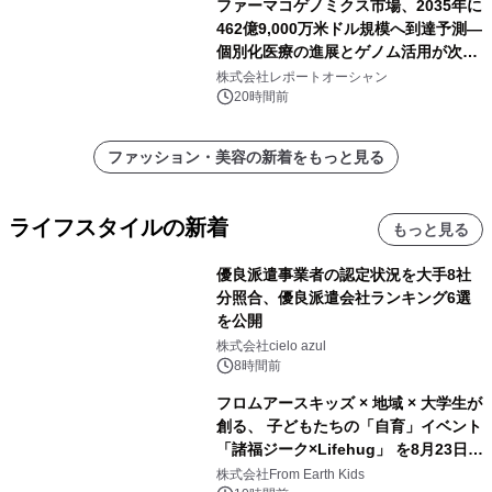
ファーマコゲノミクス市場、2035年に
462億9,000万米ドル規模へ到達予測―
個別化医療の進展とゲノム活用が次世
代ヘルスケア投資を加速
株式会社レポートオーシャン
20時間前
ファッション・美容の新着をもっと見る
ライフスタイルの新着
もっと見る
優良派遣事業者の認定状況を大手8社
分照合、優良派遣会社ランキング6選
を公開
株式会社cielo azul
8時間前
フロムアースキッズ × 地域 × 大学生が
創る、 子どもたちの「自育」イベント
「諸福ジーク×Lifehug」 を8月23日
(日)開催
株式会社From Earth Kids