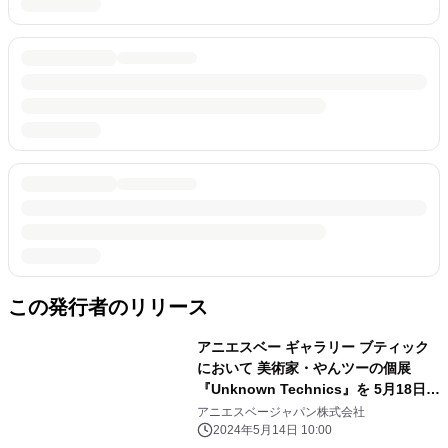
この発行者のリリース
アニエスベー ギャラリー ブティック
において 美術家・やんツーの個展
『Unknown Technics』を 5月18日
(土)から6月16日(日)まで開催
アニエスベージャパン株式会社
2024年5月14日 10:00