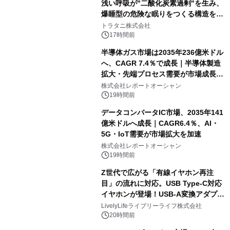
浅い呼吸が"二酸化炭素過剰"を生み、
爆睡型の危険な眠りをつくる構造を解
説
トラタニ株式会社
17時間前
半導体ガス市場は2035年236億米ドル
へ、CAGR 7.4％で成長｜半導体製造
拡大・先端プロセス需要が市場成長を
加速
株式会社レポートオーシャン
19時間前
データコンバータIC市場、2035年141
億米ドルへ成長｜CAGR6.4％、AI・
5G・IoT需要が市場拡大を加速
株式会社レポートオーシャン
19時間前
Z世代で広がる「有線イヤホン再注
目」の流れに対応。USB Type-C対応
イヤホンが登場！USB-A変換アダプタ
ー付きでスマホからパソコンまで幅広
LivelyLifeライブリーライフ株式会社
く活用可能
20時間前