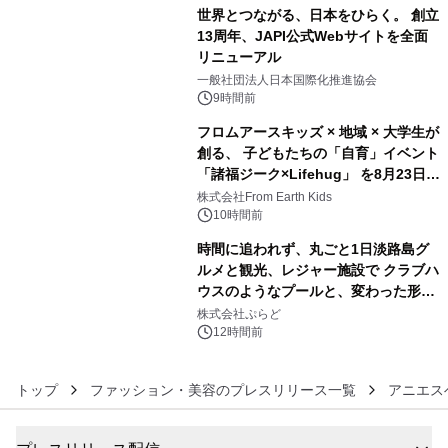
世界とつながる、日本をひらく。 創立
13周年、JAPI公式Webサイトを全面
リニューアル
4
一般社団法人日本国際化推進協会
9時間前
フロムアースキッズ × 地域 × 大学生が
創る、 子どもたちの「自育」イベント
「諸福ジーク×Lifehug」 を8月23日
5
(日)開催
株式会社From Earth Kids
10時間前
時間に追われず、丸ごと1日淡路島グ
ルメと観光、レジャー施設で クラブハ
ウスのようなプールと、変わった形の
6
サウナも 「THE BOXY AWAJI」のお
株式会社ぷらど
得な素泊まり連泊プランで
12時間前
トップ
ファッション・美容のプレスリリース一覧
アニエス