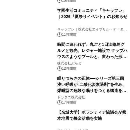
10時間前
学園生活コミュニティ「キャラフレ」
｜2026『夏祭りイベント』のお知らせ
キャラフレ｜株式会社エイプリル・データ・
デザインズ
11時間前
時間に追われず、丸ごと1日淡路島グ
ルメと観光、レジャー施設で クラブハ
ウスのようなプールと、変わった形の
サウナも 「THE BOXY AWAJI」のお
株式会社ぷらど
得な素泊まり連泊プランで
12時間前
眠りづらさの正体──シリーズ第三回
浅い呼吸が"二酸化炭素過剰"を生み、
爆睡型の危険な眠りをつくる構造を解
説
トラタニ株式会社
17時間前
【名城大学】ボランティア協議会が熊
本地震で募金活動を実施