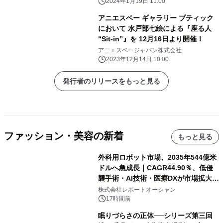
2024年1月19日 11:00
アニエスベー ギャラリー ブティック
において 水戸部七絵による『座る人
“Sit-in”』を 12月16日より開催！
アニエスベージャパン株式会社
2023年12月14日 10:00
発行者のリリースをもっと見る
ファッション・美容の新着
もっと見る
外科用ロボット市場、2035年544億米
ドルへ急成長｜CAGR44.90％、低侵
襲手術・AI技術・医療DXが市場拡大を
牽引
株式会社レポートオーシャン
17時間前
眠りづらさの正体──シリーズ第三回