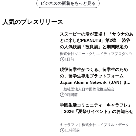
ビジネスの新着をもっと見る
人気のプレスリリース
スヌーピーの湯が登場！ 「サウナのあ
とに楽しむPEANUTS」第2弾 渋谷
の人気銭湯「改良湯」と期間限定のコ
1
ラボレーション サウナイキタイコラ
株式会社ソニー・クリエイティブプロダクツ
ボグッズも発売決定！
1日前
現役留学生がつくる、留学生のため
の、留学生専用プラットフォーム
Japan Alumni Network（JAN）β版
2
をリリース
一般社団法人日本国際化推進協会
9時間前
学園生活コミュニティ「キャラフレ」
｜2026『夏祭りイベント』のお知らせ
3
キャラフレ｜株式会社エイプリル・データ・
デザインズ
11時間前