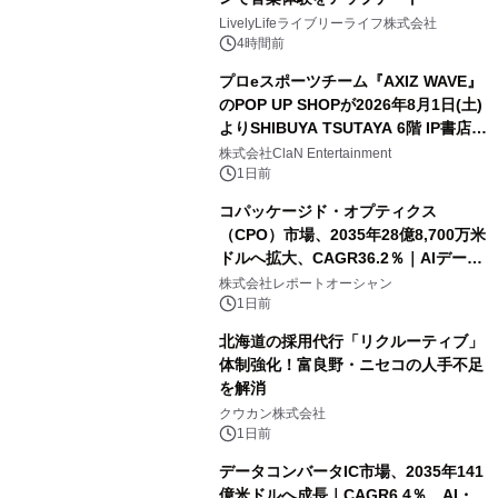
LivelyLifeライブリーライフ株式会社
4時間前
プロeスポーツチーム『AXIZ WAVE』
のPOP UP SHOPが2026年8月1日(土)
よりSHIBUYA TSUTAYA 6階 IP書店で
開催決定！！
株式会社ClaN Entertainment
1日前
コパッケージド・オプティクス
（CPO）市場、2035年28億8,700万米
ドルへ拡大、CAGR36.2％｜AIデータ
センター・高速光通信需要が成長を加
株式会社レポートオーシャン
速
1日前
北海道の採用代行「リクルーティブ」
体制強化！富良野・ニセコの人手不足
を解消
クウカン株式会社
1日前
データコンバータIC市場、2035年141
億米ドルへ成長｜CAGR6.4％、AI・