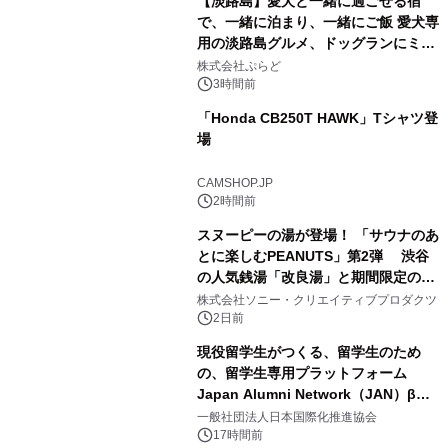
【淡路島】愛犬と一緒に過ごせる宿
で、一緒に泊まり、一緒にご飯 愛犬専
用の淡路島グルメ、ドッグランにミニ
2
プール グランピングとトレーラーハウ
株式会社ぷらど
スの2施設で
3時間前
「Honda CB250T HAWK」Tシャツ登
場
3
CAMSHOP.JP
2時間前
スヌーピーの湯が登場！ 「サウナのあ
とに楽しむPEANUTS」第2弾 渋谷
の人気銭湯「改良湯」と期間限定のコ
4
ラボレーション サウナイキタイコラ
株式会社ソニー・クリエイティブプロダクツ
ボグッズも発売決定！
2日前
現役留学生がつくる、留学生のため
の、留学生専用プラットフォーム
Japan Alumni Network（JAN）β版
5
をリリース
一般社団法人日本国際化推進協会
17時間前