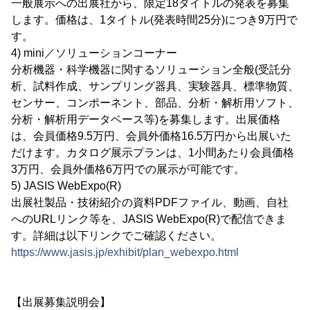
一般展示への出展社から、限定18タイトルの発表を募集
します。価格は、1タイトル(発表時間25分)につき9万円で
す。
4) mini／ソリューションコーナー
分析機器・科学機器に関するソリューション全般(受託分
析、試料作成、サンプリング器具、実験器具、標準物質、
センサー、コンポーネント、部品、分析・解析用ソフト、
分析・解析用データベース等)を募集します。出展価格
は、会員価格9.5万円、会員外価格16.5万円から出展いた
だけます。カタログ展示プランは、1小間あたり会員価格
3万円、会員外価格6万円での展示が可能です。
5) JASIS WebExpo(R)
出展社製品・技術紹介の資料PDFファイル、動画、自社
へのURLリンク等を、JASIS WebExpo(R)で配信できま
す。詳細は以下リンクでご確認ください。
https://www.jasis.jp/exhibit/plan_webexpo.html
【出展募集説明会】