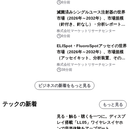
8分前
滅菌済みシングルユース注射器の世界
市場（2026年～2032年）、市場規模
（針付き、針なし）・分析レポートを
発表
株式会社マーケットリサーチセンター
8分前
ELISpot・FluoroSpotアッセイの世界
市場（2026年～2032年）、市場規模
（アッセイキット、分析装置、その
他）・分析レポートを発表
株式会社マーケットリサーチセンター
38分前
ビジネスの新着をもっと見る
テックの新着
もっと見る
見る・触る・聴くを一つに。ディスプ
レイ搭載「LL05」ワイヤレスイヤホ
ンで音楽体験をアップデート