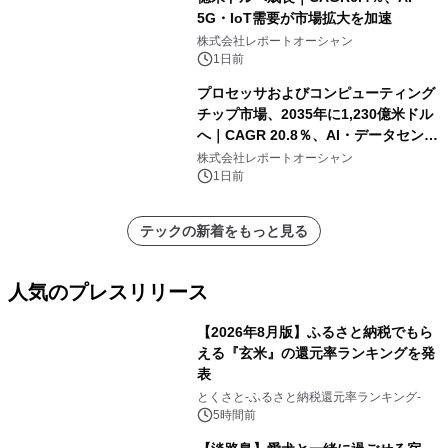
5G・IoT需要が市場拡大を加速
株式会社レポートオーシャン
1日前
プロセッサおよびコンピューティング
チップ市場、2035年に1,230億米ドル
へ｜CAGR 20.8％、AI・データセンタ
ー需要が成長を牽引
株式会社レポートオーシャン
1日前
テックの新着をもっと見る
人気のプレスリリース
【2026年8月版】ふるさと納税でもら
える『玄米』の還元率ランキングを発
表
1
とくさと-ふるさと納税還元率ランキング-
5時間前