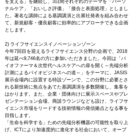
を支える」を継続し、3日間それぞれのテーマを「パーソ
ナルケア」「おいしさ評価」「接合と表面処理」としまし
た。著名な講師による基調講演と出展社発表を組み合わせ
て、新規顧客・優良顧客に効率的にアプローチできる企画
とします。
2) ライフサイエンスイノベーションゾーン
今年7回目を迎えるライフサイエンス分野の企画で、2018
年は延べ9,746名の方に参加いただきました。今回は「バ
イオファーマ＆次世代ヘルスケアへの扉を開く～先端分析
計測によるバイオビジネスへの道～」をテーマに、JASIS
展示会場内に設置する特設ゾーンで、この分野に必要とさ
れる新技術に焦点をあてた基調講演を多数開催し、集客を
はかります。また、企業・団体向けに展示スペースやプレ
ゼンテーション会場、商談ラウンジなども設け、ライフサ
イエンス市場をリードする技術情報の発信拠点となる事を
目指します。
「生命を科学する」ための先端分析機器の可能性を取り上
げ、ICTにより加速度的に進化する社会において、オープ