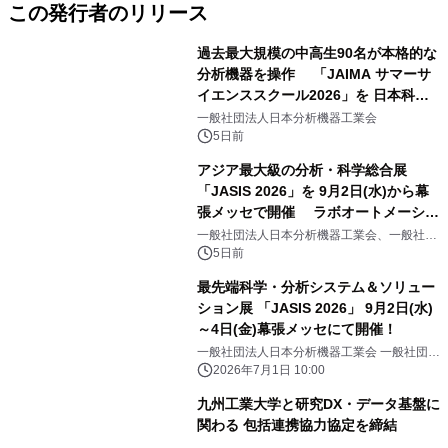
この発行者のリリース
過去最大規模の中高生90名が本格的な
分析機器を操作 「JAIMA サマーサ
イエンススクール2026」を 日本科学
未来館で開催
一般社団法人日本分析機器工業会
5日前
アジア最大級の分析・科学総合展
「JASIS 2026」を 9月2日(水)から幕
張メッセで開催 ラボオートメーショ
ン・フィジカルAI ― 研究開発を変え
一般社団法人日本分析機器工業会、一般社団
法人日本科学機器協会
る最新ソリューションなどの見どころ
5日前
をご紹介
最先端科学・分析システム＆ソリュー
ション展 「JASIS 2026」 9月2日(水)
～4日(金)幕張メッセにて開催！
一般社団法人日本分析機器工業会 一般社団法
人日本科学機器協会
2026年7月1日 10:00
九州工業大学と研究DX・データ基盤に
関わる 包括連携協力協定を締結