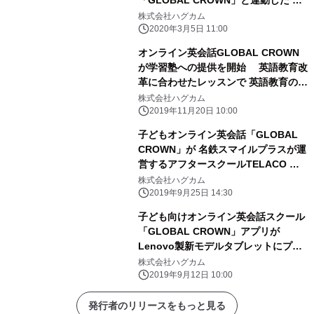
籍が旺文社より発売
株式会社ハグカム
2020年3月5日 11:00
オンライン英会話GLOBAL CROWN
が学習塾への提供を開始 英語教育改
革に合わせたレッスンで 英語教育の早
期化対策をサポート
株式会社ハグカム
2019年11月20日 10:00
子どもオンライン英会話「GLOBAL
CROWN」が 名鉄スマイルプラスが運
営するアフタースクールTELACO 名
古屋市内4校舎で導入決定
株式会社ハグカム
2019年9月25日 14:30
子ども向けオンライン英会話スクール
「GLOBAL CROWN」アプリが
Lenovo製新モデルタブレットにプリ
インストール
株式会社ハグカム
2019年9月12日 10:00
発行者のリリースをもっと見る