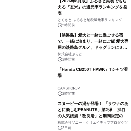
【2026年8月版】ふるさと納税でもら
える『玄米』の還元率ランキングを発
表
1
とくさと-ふるさと納税還元率ランキング-
5時間前
【淡路島】愛犬と一緒に過ごせる宿
で、一緒に泊まり、一緒にご飯 愛犬専
用の淡路島グルメ、ドッグランにミニ
2
プール グランピングとトレーラーハウ
株式会社ぷらど
スの2施設で
2時間前
「Honda CB250T HAWK」Tシャツ登
場
3
CAMSHOP.JP
2時間前
スヌーピーの湯が登場！ 「サウナのあ
とに楽しむPEANUTS」第2弾 渋谷
の人気銭湯「改良湯」と期間限定のコ
4
ラボレーション サウナイキタイコラ
株式会社ソニー・クリエイティブプロダクツ
ボグッズも発売決定！
2日前