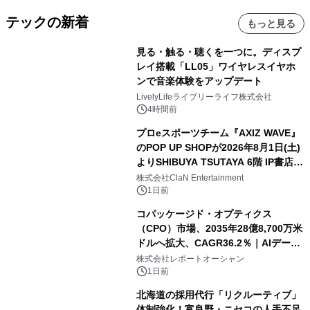
テックの新着
もっと見る
見る・触る・聴くを一つに。ディスプ
レイ搭載「LL05」ワイヤレスイヤホ
ンで音楽体験をアップデート
LivelyLifeライブリーライフ株式会社
4時間前
プロeスポーツチーム『AXIZ WAVE』
のPOP UP SHOPが2026年8月1日(土)
よりSHIBUYA TSUTAYA 6階 IP書店で
開催決定！！
株式会社ClaN Entertainment
1日前
コパッケージド・オプティクス
（CPO）市場、2035年28億8,700万米
ドルへ拡大、CAGR36.2％｜AIデータ
センター・高速光通信需要が成長を加
株式会社レポートオーシャン
速
1日前
北海道の採用代行「リクルーティブ」
体制強化！富良野・ニセコの人手不足