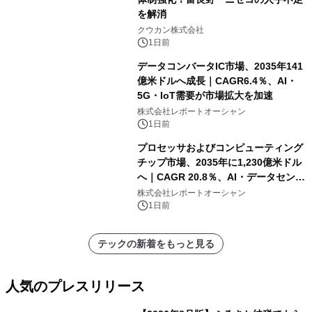
を解消
クウカン株式会社
1日前
データコンバータIC市場、2035年141
億米ドルへ成長｜CAGR6.4％、AI・
5G・IoT需要が市場拡大を加速
株式会社レポートオーシャン
1日前
プロセッサおよびコンピューティング
チップ市場、2035年に1,230億米ドル
へ｜CAGR 20.8％、AI・データセンタ
ー需要が成長を牽引
株式会社レポートオーシャン
1日前
テックの新着をもっと見る
人気のプレスリリース