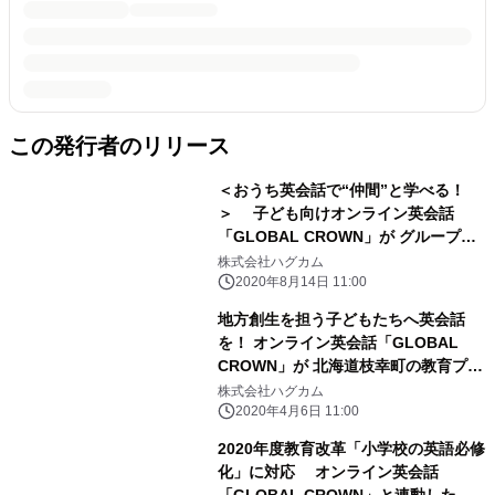
この発行者のリリース
＜おうち英会話で“仲間”と学べる！
＞ 子ども向けオンライン英会話
「GLOBAL CROWN」が グループ形
式の新サービス提供を開始
株式会社ハグカム
2020年8月14日 11:00
地方創生を担う子どもたちへ英会話
を！ オンライン英会話「GLOBAL
CROWN」が 北海道枝幸町の教育プロ
グラムに導入
株式会社ハグカム
2020年4月6日 11:00
2020年度教育改革「小学校の英語必修
化」に対応 オンライン英会話
「GLOBAL CROWN」と連動した 書