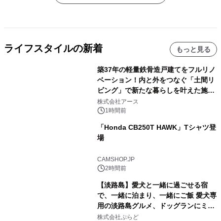
ライフスタイルの新着
もっと見る
築37年の軽量鉄骨造戸建てをフルリノ
ベーション！内と外をつなぐ「土間リ
ビング」で新たな暮らしを叶えた施工
事例を株式会社アースが公開
株式会社アース
1時間前
「Honda CB250T HAWK」Tシャツ登
場
CAMSHOP.JP
2時間前
【淡路島】愛犬と一緒に過ごせる宿
で、一緒に泊まり、一緒にご飯 愛犬専
用の淡路島グルメ、ドッグランにミニ
プール グランピングとトレーラーハウ
株式会社ぷらど