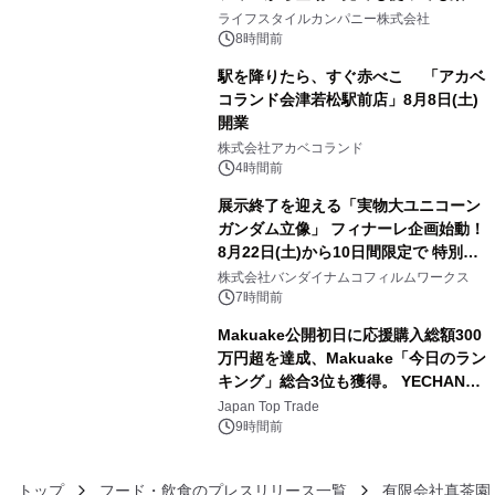
3
い、ポップでキュートなコレクショ
ライフスタイルカンパニー株式会社
ン。
8時間前
駅を降りたら、すぐ赤べこ 「アカベ
コランド会津若松駅前店」8月8日(土)
開業
4
株式会社アカベコランド
4時間前
展示終了を迎える「実物大ユニコーン
ガンダム立像」 フィナーレ企画始動！
8月22日(土)から10日間限定で 特別映
5
像『UNICORN GUNDAM Statue ―
株式会社バンダイナムコフィルムワークス
BEYOND POSSIBILITY ―』を上映！
7時間前
Makuake公開初日に応援購入総額300
万円超を達成、Makuake「今日のラン
キング」総合3位も獲得。 YECHAN音
6
浴シンギングボウル第2弾の大型サイ
Japan Top Trade
ズ（XL・2XL・3XL）を先行販売中
9時間前
トップ
フード・飲食のプレスリリース一覧
有限会社真茶園