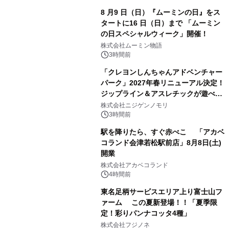
8 月9 日（日）『ムーミンの日』をス
タートに16 日（日）まで 「ムーミン
の日スペシャルウィーク」開催！
株式会社ムーミン物語
3時間前
「クレヨンしんちゃんアドベンチャー
パーク」2027年春リニューアル決定！
ジップライン＆アスレチックが遊べる
のは今年が最後！ 「ラスト！ドキがム
株式会社ニジゲンノモリ
ネムネ～大作戦！」始動
3時間前
駅を降りたら、すぐ赤べこ 「アカベ
コランド会津若松駅前店」8月8日(土)
開業
株式会社アカベコランド
4時間前
東名足柄サービスエリア上り富士山フ
ァーム この夏新登場！！「夏季限
定！彩りパンナコッタ4種」
株式会社フジノネ