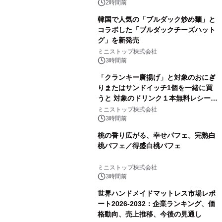
2時間前
韓国で人気の「ブルダック炒め麺」と
コラボした「ブルダックチーズハット
グ」を新発売
ミニストップ株式会社
3時間前
「クランキー唐揚げ」と対象のおにぎ
りまたはサンドイッチ1個を一緒に買
うと 対象のドリンク１本無料レシート
クーポンもらえる！※1
ミニストップ株式会社
3時間前
桃の香り広がる、幸せパフェ。完熟白
桃パフェ／得盛白桃パフェ
ミニストップ株式会社
3時間前
世界ハンドメイドマットレス市場レポ
ート2026-2032：企業ランキング、価
格動向、売上推移、今後の見通し