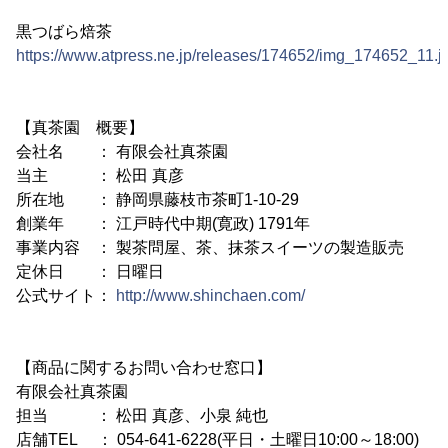
黒つばら焙茶
https://www.atpress.ne.jp/releases/174652/img_174652_11.j
【真茶園 概要】
会社名 ： 有限会社真茶園
当主 ： 松田 真彦
所在地 ： 静岡県藤枝市茶町1-10-29
創業年 ： 江戸時代中期(寛政) 1791年
事業内容 ： 製茶問屋、茶、抹茶スイーツの製造販売
定休日 ： 日曜日
公式サイト：
http://www.shinchaen.com/
【商品に関するお問い合わせ窓口】
有限会社真茶園
担当 ： 松田 真彦、小泉 純也
店舗TEL ： 054-641-6228(平日・土曜日10:00～18:00)