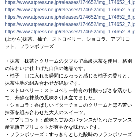
https://www.atpress.ne.jp/releases/174652/img_174652_4.jp
https://www.atpress.ne.jp/releases/174652/img_174652_5.jp
https://www.atpress.ne.jp/releases/174652/img_174652_6.jp
https://www.atpress.ne.jp/releases/174652/img_174652_7.jp
https://www.atpress.ne.jp/releases/174652/img_174652_8.jp
(上から)抹茶、柚子、ストロベリー、ショコラ、アプリコ
ット、フランボワーズ
・抹茶：抹茶とクリームのダブルで高級抹茶を使用。格別
の味わいに仕上げた自信の逸品です。
・柚子：口に入れる瞬間にふわっと感じる柚子の香りと、
抹茶生地の組み合わせが絶妙です。
・ストロベリー：ストロベリー特有の甘酸っぱさを活かし
て、芳醇な抹茶の風味を引き立てました。
・ショコラ：香ばしいビターチョコのクリームとほろ苦い
抹茶を組み合わせた大人のスイーツ。
・アプリコット：酸味と甘みのバランスがとれたフランス
産完熟アプリコットが爽やかな味わいです。
・フランボワーズ：すっきりとした酸味のフランボワーズ