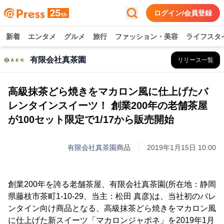
ログイン/会員登録
新着
エンタメ
グルメ
旅行
ファッション・美容
ライフスタ
有限会社真茶園
リリース一覧
高級抹茶どら焼きをマカロン風に仕上げたバ
レンタインスイーツ！ 創業200年の老舗茶屋
が100セット限定で1/17から販売開始
有限会社真茶園
商品
2019年1月15日 10:00
創業200年を誇る老舗茶屋、有限会社真茶園(所在地：静岡
県藤枝市茶町1-10-29、当主：松田 真彦)は、当社初のバレ
ンタイン向け商品となる、高級抹茶どら焼きをマカロン風
に仕上げた新スイーツ「マカロンジャポネ」を2019年1月