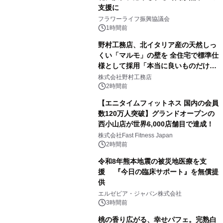
支援に
フラワーライフ振興協議会
1時間前
野村工務店、北イタリア産の天然しっ
くい「マルモ」の壁を 全住宅で標準仕
様として採用「本当に良いものだけに
こだわる」
株式会社野村工務店
2時間前
【エニタイムフィットネス 国内の会員
数120万人突破】グランドオープンの
西小山店が世界6,000店舗目で達成！
株式会社Fast Fitness Japan
2時間前
令和8年熊本地震の被災地医療を支
援 『今日の臨床サポート』を無償提
供
エルゼビア・ジャパン株式会社
3時間前
桃の香り広がる、幸せパフェ。完熟白