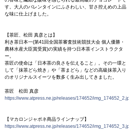
す。大人のバレンタインにふさわしい、甘さ控えめの上品
な味に仕上げました。
【茶匠、松田 真彦とは】
利き茶日本一(第41回全国茶審査技術競技大会 個人優勝・
農林水産大臣賞受賞)の実績を持つ日本茶インストラクタ
ー。
茶匠の使命は「日本茶の良さを伝えること」。その一環と
して「抹茶どら焼き」や「茶まどら」などの高級抹茶入り
のオリジナルスイーツを数多く生み出してきました。
茶匠 松田 真彦
https://www.atpress.ne.jp/releases/174652/img_174652_2.jp
【マカロンジャポネ商品ラインナップ】
https://www.atpress.ne.jp/releases/174652/img_174652_3.jp