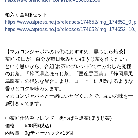
箱入り全6種セット
https://www.atpress.ne.jp/releases/174652/img_174652_9.jp
https://www.atpress.ne.jp/releases/174652/img_174652_10.j
【マカロンジャポネのお供におすすめ、黒つばら焙茶】
茶匠 松田が「自分が毎日飲みたいほうじ茶を作りたい」
という思いから、合組(お茶のブレンド)で生み出した究極
のお茶。「静岡県産ほうじ茶」「国産黒豆茶」「静岡県黒
烏龍茶」の絶妙な配合により、コーヒーに匹敵するような
香りとコクを味わえます。
マカロンジャポネと一緒にいただくことで、互いの味を一
層引き立てます。
〇茶匠仕込みブレンド 黒つばら焙茶(ほうじ茶)
価格 ：648円(税込)
内容量：3gティーパック×15個