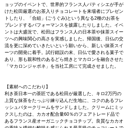
ョップのイベントで、世界的フランス人パティシエが手が
けた松田厳選のお茶入りチョコレートを来場者にプレゼン
トしたり、「合組」(ごうぐみ)という異なる2種のお茶を
ブレンドするパフォーマンスを披露したりしました。イベ
ントは大盛況で、松田はフランス人の日本茶や抹茶スイー
ツへの興味関心の高さを実感しました。帰国後、日仏の交
流を更に深めていきたいという願いから、新しい抹茶スイ
ーツの開発に着手。試行錯誤の末、日仏で愛される菓子で
あり、形も親和性のあるどら焼きとマカロンを融合させた
「マカロンジャポネ」を当社工房にて完成させました。
【素材へのこだわり】
利き茶日本一の茶匠である松田が厳選した、キロ2万円の
上質な抹茶をたっぷり練り込んだ生地に、コクのあるフレ
ッシュバタークリームをサンドしました。クリームにミッ
クスしたのは、カカオ配合量60％のフェアトレード品で
あるフランス産オーガニックチョコチップ。良質なカカオ
の香味と繊細な酸味を感じられる最高級のチョコレートで