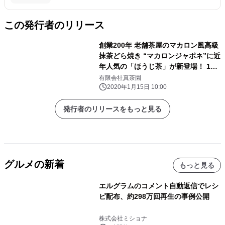
この発行者のリリース
創業200年 老舗茶屋のマカロン風高級
抹茶どら焼き “マカロンジャポネ”に近
年人気の「ほうじ茶」が新登場！ 100
セット限定で1月17日(金)より販売開
有限会社真茶園
始！
2020年1月15日 10:00
発行者のリリースをもっと見る
グルメの新着
もっと見る
エルグラムのコメント自動返信でレシ
ピ配布、約298万回再生の事例公開
株式会社ミショナ