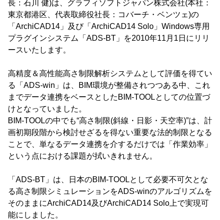
長：石川 健)は、グラフィソフトジャパン株式会社(本社：
東京都港区、代表取締役社長：コバーチ・ベンツェ)の
「ArchiCAD14」及び「ArchiCAD14 Solo」Windows専用
プラグインシステム「ADS-BT」を2010年11月1日にリリ
ースいたします。
高精度＆高性能高さ制限解析システムとして評価を得てい
る「ADS-win」は、BIM環境が整備されつつある中、これ
までデータ連携をベースとしたBIM-TOOLとしての位置づ
けとなっていました。
BIM-TOOLの中でも“高さ制限(斜線・日影・天空率)”は、計
画初期段階から検討せざるを得ない重要な法的制限となる
ことで、単なるデータ連携を介するだけでは「作業効率」
という点における課題が拭いきれません。
「ADS-BT」は、日本のBIM-TOOLとして必要不可欠とな
る高さ制限シミュレーションをADS-winのアルゴリズムを
そのままにArchiCAD14及びArchiCAD14 Solo上で実現可
能にしました。