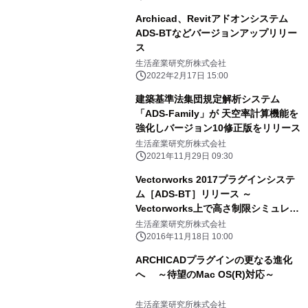
Archicad、Revitアドオンシステム
ADS-BTなどバージョンアップリリー
ス
生活産業研究所株式会社
2022年2月17日 15:00
建築基準法集団規定解析システム
「ADS-Family」が 天空率計算機能を
強化しバージョン10修正版をリリース
生活産業研究所株式会社
2021年11月29日 09:30
Vectorworks 2017プラグインシステ
ム［ADS-BT］リリース ～
Vectorworks上で高さ制限シミュレー
ションが可能に～
生活産業研究所株式会社
2016年11月18日 10:00
ARCHICADプラグインの更なる進化
へ ～待望のMac OS(R)対応～
生活産業研究所株式会社