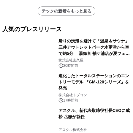
テックの新着をもっと見る
人気のプレスリリース
帰りの渋滞を避けて「温泉＆サウナ」
三井アウトレットパーク木更津から車
で約5分 湯舞音 袖ケ浦店が夏フェア
1
メニューを提供
株式会社楽久屋
20時間前
進化したトータルステーションのエン
トリーモデル 『GM-120シリーズ』を
発売
2
株式会社トプコン
17時間前
アスクル、新代表取締役社長CEOに成
松 岳志が就任
3
アスクル株式会社