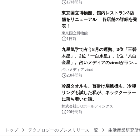
17時間前
東京国立博物館、館内レストラン3店
舗をリニューアル 各店舗の詳細を発
表！
4
東京国立博物館
1日前
九星気学で占う8月の運勢、3位「三碧
木星」、2位「一白水星」、1位「六白
金星」。占いメディアのziredがランキ
5
ングを発表
占いメディア zired
23時間前
冷感タオルも、首掛け扇風機も、冷却
リングも試した私が、ネッククーラー
に落ち着いた話。
6
株式会社G.Oホールディングス
20時間前
トップ
テクノロジーのプレスリリース一覧
生活産業研究所