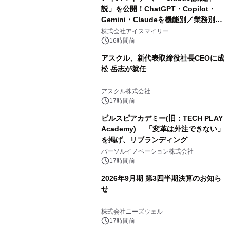
説」を公開！ChatGPT・Copilot・
Gemini・Claudeを機能別／業務別に
比較―自社に合う生成AIの選び方がわ
株式会社アイスマイリー
かる実践ガイド
16時間前
アスクル、新代表取締役社長CEOに成
松 岳志が就任
アスクル株式会社
17時間前
ビルスピアカデミー(旧：TECH PLAY
Academy) 「変革は外注できない」
を掲げ、リブランディング
パーソルイノベーション株式会社
17時間前
2026年9月期 第3四半期決算のお知ら
せ
株式会社ニーズウェル
17時間前