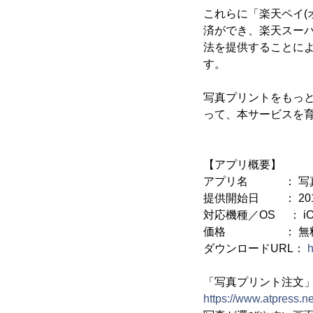
これらに「楽天ペイ(
済ができ、楽天スー
法を提供することに
す。
写真プリントをもっ
って、本サービスを
【アプリ概要】
アプリ名 ： 写真現
提供開始日 ： 201
対応機種／OS ： iO
価格 ： 無料(A
ダウンロードURL：
h
「写真プリント注文
https://www.atpress.