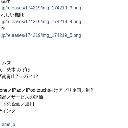
面設計
ne.jp/releases/174219/img_174219_3.png
うれしい機能
ne.jp/releases/174219/img_174219_4.png
自在
ne.jp/releases/174219/img_174219_5.png
エムズ
役 柴木 みずほ
青山7-1-27-412
月
one／iPad／iPod touch)向けアプリ企画／制作
／サービスの評価
の企画／運用
ィング
ilems.jp