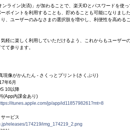
オンライン決済)」が加わることで、楽天IDとパスワードを使
パーポイントを利用することも、貯めることも可能になりまし
より、ユーザーのみなさまの選択肢を増やし、利便性を高める
と気軽に楽しく利用していただけるよう、これからもユーザー
育てて参ります。
像がかんたん - さくっとプリント(さくぷり)
7年6月
S 10以降
pp内課金あり)
ttps://itunes.apple.com/jp/app/id1185798261?mt=8
」サービス
ne.jp/releases/174219/img_174219_2.png