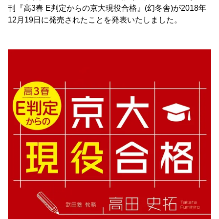
刊『高3春 E判定からの京大現役合格』(幻冬舎)が2018年
12月19日に発売されたことを発表いたしました。