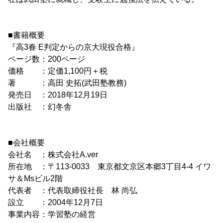
■書籍概要
『高3春 E判定からの京大現役合格』
ページ数：200ページ
価格 ：定価1,100円＋税
著 ：高田 史拓(武田塾教務)
発売日 ：2018年12月19日
出版社 ：幻冬舎
■会社概要
会社名 ：株式会社A.ver
所在地 ：〒113-0033 東京都文京区本郷3丁目4-4 イワ
サ＆Msビル2階
代表者 ：代表取締役社長 林 尚弘
設立 ：2004年12月7日
事業内容：学習塾の経営