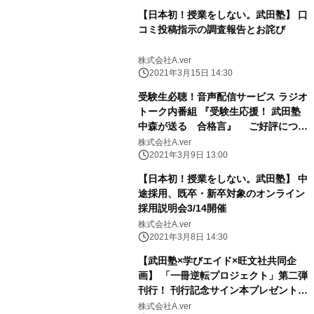
【日本初！授業をしない。武田塾】 口
コミ投稿指示の調査報告とお詫び
株式会社A.ver
2021年3月15日 14:30
受験生必聴！音声配信サービス ラジオ
トーク内番組 『受験生応援！ 武田塾
中森が送る 合格言』 ご好評につ
き、延長配信第1回目が3月5日(金)に
株式会社A.ver
配信！
2021年3月9日 13:00
【日本初！授業をしない。武田塾】 中
途採用、既卒・新卒対象のオンライン
採用説明会3/14開催
株式会社A.ver
2021年3月8日 14:30
【武田塾×学びエイド×旺文社共同企
画】 「一冊逆転プロジェクト」第二弾
刊行！ 刊行記念サイン本プレゼントキ
ャンペーン実施
株式会社A.ver