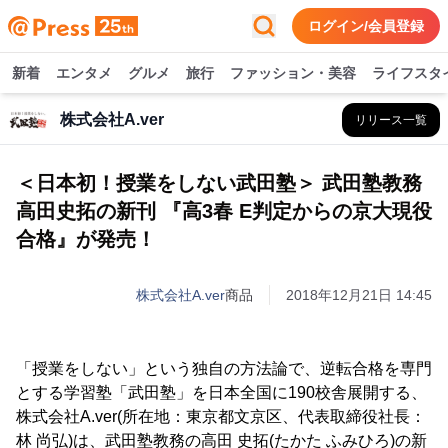
ログイン/会員登録
新着
エンタメ
グルメ
旅行
ファッション・美容
ライフスタ
株式会社A.ver
リリース一覧
＜日本初！授業をしない武田塾＞ 武田塾教務
高田史拓の新刊 『高3春 E判定からの京大現役
合格』が発売！
株式会社A.ver
商品
2018年12月21日 14:45
「授業をしない」という独自の方法論で、逆転合格を専門
とする学習塾「武田塾」を日本全国に190校舎展開する、
株式会社A.ver(所在地：東京都文京区、代表取締役社長：
林 尚弘)は、武田塾教務の高田 史拓(たかた ふみひろ)の新