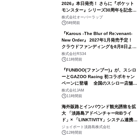
2026』本日発売！ さらに『ポケット
モンスター』シリーズ30周年を記念し
た画集『ポケットモンスター ビジュア
株式会社オーバーラップ
ルアートブック』の発売決定！ 2026
5時間前
年12月18日（金）、3冊同時発売！
『Karous -The Blur of Re:venant-
New Order』 2027年1月発売予定！
クラウドファンディングを8月8日より
開始
株式会社RS34
11時間前
『FUNBOO(ファンブー)』が、スシロ
ーとGAZOO Racing 初コラボキャン
ペーンに登場 全国のスシロー店舗で
GR 4車種の FUNBOO(ミニカー)付き
株式会社JAM
メニューが展開されます
11時間前
海外販路とインバウンド観光誘致を拡
大 「淡路島アドベンチャーRIBライ
ド」× 「LINKTIVITY」システム連携を
開始！
ジョイポート淡路島株式会社
12時間前