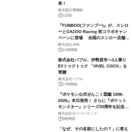
表！
2
東京国立博物館
1日前
『FUNBOO(ファンブー)』が、スシロ
ーとGAZOO Racing 初コラボキャン
ペーンに登場 全国のスシロー店舗で
3
GR 4車種の FUNBOO(ミニカー)付き
株式会社JAM
メニューが展開されます
11時間前
株式会社バブル、伊勢原市へ3人乗り
EVトゥクトゥク 「VIVEL COCO」を
寄贈
4
株式会社バブル
17時間前
『ポケモン公式ぜんこく図鑑 1996-
2026』本日発売！ さらに『ポケット
モンスター』シリーズ30周年を記念し
5
た画集『ポケットモンスター ビジュア
株式会社オーバーラップ
ルアートブック』の発売決定！ 2026
5時間前
年12月18日（金）、3冊同時発売！
「なぜ、その名前にしたの？」に答え