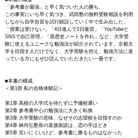
「参考書が最強」と早く気づいた人の勝ち。
この事実にいち早く気づき、武田塾の無料受験相談を利用
しながら自学自習を試行錯誤していく中で生み出した、
「授業は受けない」「4日進んで2日復習」「YouTubeと
SNSで自己管理」「黒歴史ノートを作れ」など、大学受
験に使えるユニークな勉強法が紹介されています。京都大
学を目指す人だけでなく、大学受験を控え、勉強方法に迷
っている方にもぜひ読んでいただきたい一冊です。
■本書の構成
＜第1部 私の合格体験記＞
第1章 高校の入学式を待たずに予備校通い
第2章 参考書中心の勉強法に大きく転換
第3章 大学受験の意味、なぜその志望校を目指すのか
第4章 林尚弘塾長の直接面談は、恋の手ほどき
第5章 言いにくいけど、参考書に勝るものはなかった