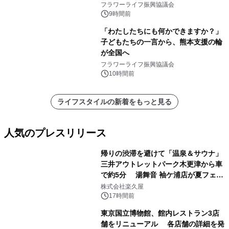
フラワーライフ振興協議会
9時間前
「わたしたちにも何かできますか？」
子どもたちの一言から、熊本支援の輪
が全国へ
フラワーライフ振興協議会
10時間前
ライフスタイルの新着をもっと見る
人気のプレスリリース
帰りの渋滞を避けて「温泉＆サウナ」
三井アウトレットパーク木更津から車
で約5分 湯舞音 袖ケ浦店が夏フェア
1
メニューを提供
株式会社楽久屋
17時間前
東京国立博物館、館内レストラン3店
舗をリニューアル 各店舗の詳細を発