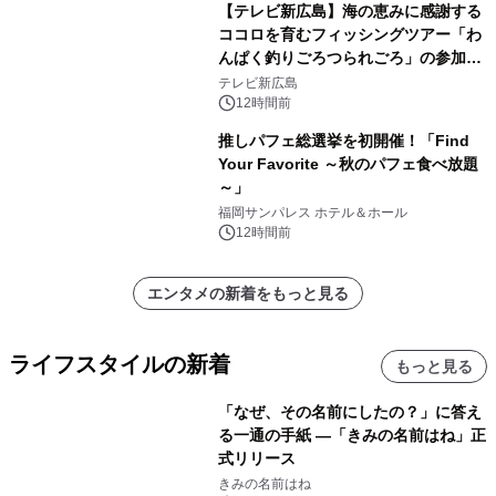
【テレビ新広島】海の恵みに感謝する
ココロを育むフィッシングツアー「わ
んぱく釣りごろつられごろ」の参加小
学生を募集
テレビ新広島
12時間前
推しパフェ総選挙を初開催！「Find
Your Favorite ～秋のパフェ食べ放題
～」
福岡サンパレス ホテル＆ホール
12時間前
エンタメの新着をもっと見る
ライフスタイルの新着
もっと見る
「なぜ、その名前にしたの？」に答え
る一通の手紙 ―「きみの名前はね」正
式リリース
きみの名前はね