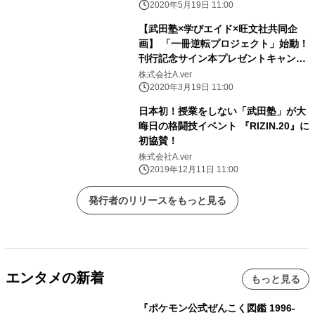
2020年5月19日 11:00
【武田塾×学びエイド×旺文社共同企
画】 「一冊逆転プロジェクト」始動！
刊行記念サイン本プレゼントキャンペ
ーン実施
株式会社A.ver
2020年3月19日 11:00
日本初！授業をしない「武田塾」が大
晦日の格闘技イベント 『RIZIN.20』に
初協賛！
株式会社A.ver
2019年12月11日 11:00
発行者のリリースをもっと見る
エンタメの新着
もっと見る
『ポケモン公式ぜんこく図鑑 1996-