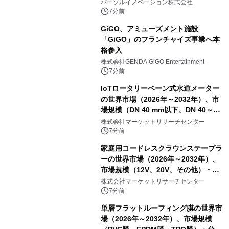
パーソルイノベーション株式会社
7分前
GiGO、アミューズメント施設
「GiGO」のフランチャイズ事業へ本
格参入
株式会社GENDA GiGO Entertainment
7分前
IoTロータリーベーン式水道メーター
の世界市場（2026年～2032年）、市
場規模（DN 40 mm以下、DN 40～
300 mm、DN 300 mm以上）・分析レ
株式会社マーケットリサーチセンター
ポートを発表
7分前
家庭用コードレスクラウンステープラ
ーの世界市場（2026年～2032年）、
市場規模（12V、20V、その他）・分
析レポートを発表
株式会社マーケットリサーチセンター
7分前
単層フラットルーフィング膜の世界市
場（2026年～2032年）、市場規模