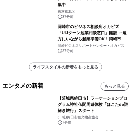
集中
東京都北区
37分前
岡崎市のビジネス相談所オカビズ
「UIJターン起業相談窓口」開設 ～遠
方にいながら起業準備OK！岡崎市を
挑戦者があつまるまちに～
岡崎ビジネスサポートセンター・オカビズ
37分前
ライフスタイルの新着をもっと見る
エンタメの新着
もっと見る
【茨城県鉾田市】ラーケーションプロ
グラム神社仏閣周遊体験「ほこたde謎
解き旅行」スタート
(一社)鉾田市観光物産協会
7分前