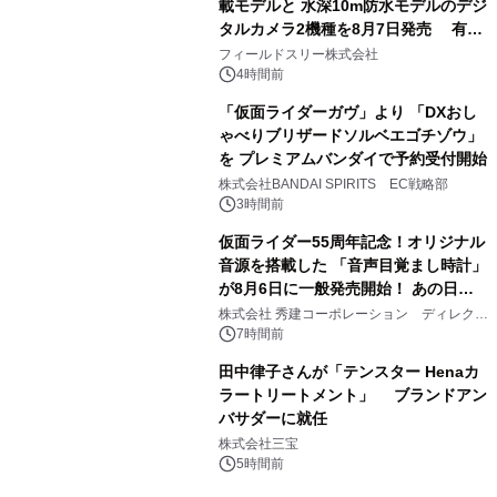
載モデルと 水深10m防水モデルのデジ
タルカメラ2機種を8月7日発売 有効
3
約1300万画素、用途別に選べるコンデ
フィールドスリー株式会社
ジ新登場
4時間前
「仮面ライダーガヴ」より 「DXおし
ゃべりブリザードソルベエゴチゾウ」
を プレミアムバンダイで予約受付開始
4
株式会社BANDAI SPIRITS EC戦略部
3時間前
仮面ライダー55周年記念！オリジナル
音源を搭載した 「音声目覚まし時計」
が8月6日に一般発売開始！ あの日の
5
大興奮が今甦る
株式会社 秀建コーポレーション ディレクト
アートギャラリー
7時間前
田中律子さんが「テンスター Henaカ
ラートリートメント」 ブランドアン
バサダーに就任
6
株式会社三宝
5時間前