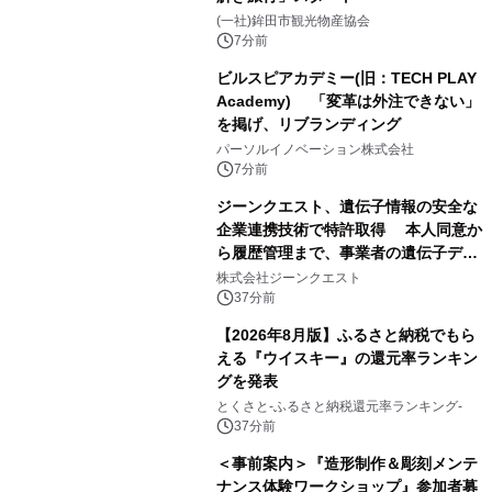
(一社)鉾田市観光物産協会
7分前
ビルスピアカデミー(旧：TECH PLAY
Academy) 「変革は外注できない」
を掲げ、リブランディング
パーソルイノベーション株式会社
7分前
ジーンクエスト、遺伝子情報の安全な
企業連携技術で特許取得 本人同意か
ら履歴管理まで、事業者の遺伝子デー
タ活用を支援
株式会社ジーンクエスト
37分前
【2026年8月版】ふるさと納税でもら
える『ウイスキー』の還元率ランキン
グを発表
とくさと-ふるさと納税還元率ランキング-
37分前
＜事前案内＞『造形制作＆彫刻メンテ
ナンス体験ワークショップ』参加者募