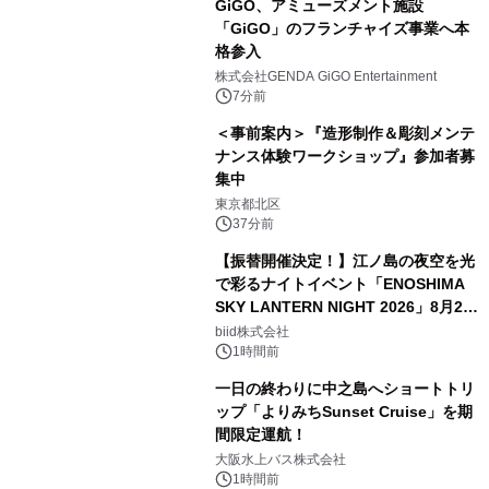
GiGO、アミューズメント施設
「GiGO」のフランチャイズ事業へ本
格参入
株式会社GENDA GiGO Entertainment
7分前
＜事前案内＞『造形制作＆彫刻メンテ
ナンス体験ワークショップ』参加者募
集中
東京都北区
37分前
【振替開催決定！】江ノ島の夜空を光
で彩るナイトイベント「ENOSHIMA
SKY LANTERN NIGHT 2026」8月22
日(土)振替開催＆受付スタート！
biid株式会社
1時間前
一日の終わりに中之島へショートトリ
ップ「よりみちSunset Cruise」を期
間限定運航！
大阪水上バス株式会社
1時間前