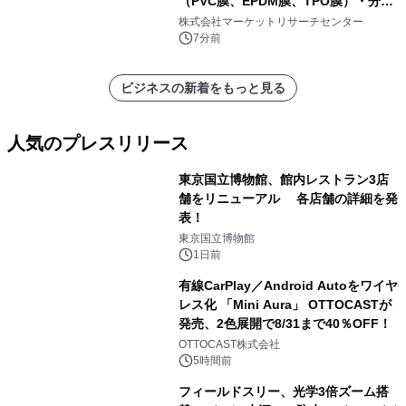
（PVC膜、EPDM膜、TPO膜）・分析
レポートを発表
株式会社マーケットリサーチセンター
7分前
ビジネスの新着をもっと見る
人気のプレスリリース
東京国立博物館、館内レストラン3店
舗をリニューアル 各店舗の詳細を発
表！
1
東京国立博物館
1日前
有線CarPlay／Android Autoをワイヤ
レス化 「Mini Aura」 OTTOCASTが
発売、2色展開で8/31まで40％OFF！
2
OTTOCAST株式会社
5時間前
フィールドスリー、光学3倍ズーム搭