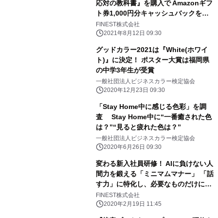
応対の教科書』を購入で Amazonギフ
ト券1,000円分キャッシュバックを実
施！
FINEST株式会社
2021年8月12日 09:30
グッドカラー2021は『White(ホワイ
ト)』に決定！ ポスター大賞は福岡県
の中学3年生が受賞
一般社団法人ビジネスカラー検定協会
2020年12月23日 09:30
「Stay Home中に感じる色彩」を調
査 Stay Home中に“一番癒された色
は？”“見ると疲れた色は？”
一般社団法人ビジネスカラー検定協会
2020年6月26日 09:30
変わる新入社員研修！ AIに負けない人
間力を鍛える「ミニマムマナー」 「話
す力」に特化し、必要なものだけに集
中した 新時代のビジネスマナー研修
FINEST株式会社
2020年2月19日 11:45