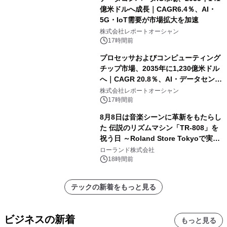
億米ドルへ成長｜CAGR6.4％、AI・
5G・IoT需要が市場拡大を加速
株式会社レポートオーシャン
17時間前
プロセッサおよびコンピューティング
チップ市場、2035年に1,230億米ドル
へ｜CAGR 20.8％、AI・データセンタ
ー需要が成長を牽引
株式会社レポートオーシャン
17時間前
8月8日は音楽シーンに革新をもたらし
た 伝説のリズムマシン「TR-808」を
祝う日 ～Roland Store Tokyoで実機
を展示しての 記念キャンペーンを開
ローランド株式会社
催 英国ラジオ「NTS」の 特別プログ
18時間前
ラムや、「TR-808」を愛する伝説的
アーティストを フィーチャーしたアニ
テックの新着をもっと見る
メーションを公開～
ビジネスの新着
もっと見る