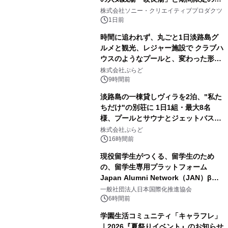
1
ラボレーション サウナイキタイコラ
株式会社ソニー・クリエイティブプロダクツ
ボグッズも発売決定！
1日前
時間に追われず、丸ごと1日淡路島グ
ルメと観光、レジャー施設で クラブハ
ウスのようなプールと、変わった形の
2
サウナも 「THE BOXY AWAJI」のお
株式会社ぷらど
得な素泊まり連泊プランで
9時間前
淡路島の一棟貸しヴィラを2泊、"私た
ちだけ"の別荘に 1日1組・最大8名
様、プールとサウナとジェットバス付
3
きで Villa Mon Temps AWAJIの連泊
株式会社ぷらど
素泊りプラン
16時間前
現役留学生がつくる、留学生のため
の、留学生専用プラットフォーム
Japan Alumni Network（JAN）β版
4
をリリース
一般社団法人日本国際化推進協会
6時間前
学園生活コミュニティ「キャラフレ」
｜2026『夏祭りイベント』のお知らせ