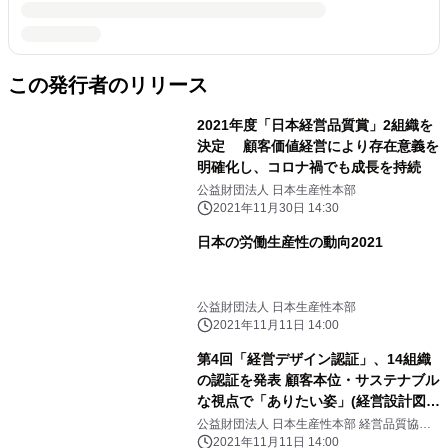
この発行者のリリース
2021年度「日本経営品質賞」2組織を
決定 顧客価値経営により存在意義を
明確化し、コロナ禍でも成長を持続
公益財団法人 日本生産性本部
2021年11月30日 14:30
日本の労働生産性の動向2021
公益財団法人 日本生産性本部
2021年11月11日 14:00
第4回「経営デザイン認証」、14組織
の認証を発表 顧客本位・サステナブル
な視点で「ありたい姿」(経営設計図)
を 「見える化」し組織一体での生産性
公益財団法人 日本生産性本部 経営品質協議
会
改革、事業承継につなげる
2021年11月11日 14:00