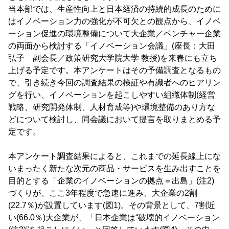
当本部では、生産性向上と日本経済の持続的成長のために
はイノベーション力の強化が不可欠との観点から、イノベ
ーション促進の環境整備について大企業／ベンチャー企業
の両面から検討する「イノベーション会議」(座長：大田
弘子 副会長／政策研究大学院大学 教授)を来春にも立ち
上げる予定です。本アンケートはその予備調査となるもの
で、引き続き今回の調査結果の検証や有識者へのヒアリン
グを行い、イノベーションを起こしやすい組織体制(経営
戦略、研究開発体制、人材育成等)や環境整備のあり方な
どについて検討し、同会議において提言を取りまとめる予
定です。
本アンケート調査結果によると、これまでの延長線上にな
いまったく新たな次元の商品・サービスを生み出すことを
目的とする「企業のイノベーションの拠点＝出島」(注2)
づくりが、ここ3年程度で急速に進み、大企業の2割
(22.7％)が設置しています(図1)。その背景として、7割近
い(66.0％)大企業が、「日本企業は“破壊的イノベーション