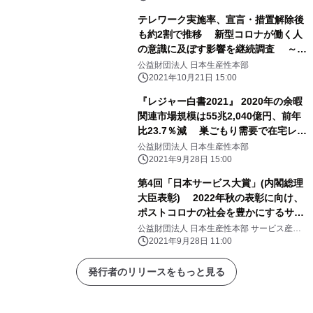
テレワーク実施率、宣言・措置解除後
も約2割で推移 新型コロナが働く人
の意識に及ぼす影響を継続調査 ～第
7回「働く人の意識調査」
公益財団法人 日本生産性本部
2021年10月21日 15:00
『レジャー白書2021』 2020年の余暇
関連市場規模は55兆2,040億円、前年
比23.7％減 巣ごもり需要で在宅レジ
ャーの参加人口が上位に、 旅行や外食
公益財団法人 日本生産性本部
は大幅減
2021年9月28日 15:00
第4回「日本サービス大賞」(内閣総理
大臣表彰) 2022年秋の表彰に向け、
ポストコロナの社会を豊かにするサー
ビスを募集 【応募受付：2021年11月1
公益財団法人 日本生産性本部 サービス産業
生産性協議会(SPRING)
日(月)～12月20日(月)】 応募説明会を
2021年9月28日 11:00
10月5日(火)オンラインにて開催予定
発行者のリリースをもっと見る