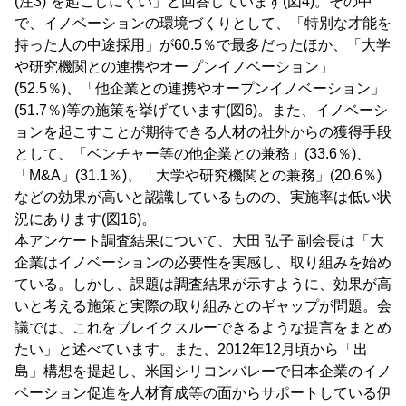
(注3)”を起こしにくい」と回答しています(図4)。その中
で、イノベーションの環境づくりとして、「特別な才能を
持った人の中途採用」が60.5％で最多だったほか、「大学
や研究機関との連携やオープンイノベーション」
(52.5％)、「他企業との連携やオープンイノベーション」
(51.7％)等の施策を挙げています(図6)。また、イノベーシ
ョンを起こすことが期待できる人材の社外からの獲得手段
として、「ベンチャー等の他企業との兼務」(33.6％)、
「M&A」(31.1％)、「大学や研究機関との兼務」(20.6％)
などの効果が高いと認識しているものの、実施率は低い状
況にあります(図16)。
本アンケート調査結果について、大田 弘子 副会長は「大
企業はイノベーションの必要性を実感し、取り組みを始め
ている。しかし、課題は調査結果が示すように、効果が高
いと考える施策と実際の取り組みとのギャップが問題。会
議では、これをブレイクスルーできるような提言をまとめ
たい」と述べています。また、2012年12月頃から「出
島」構想を提起し、米国シリコンバレーで日本企業のイノ
ベーション促進を人材育成等の面からサポートしている伊