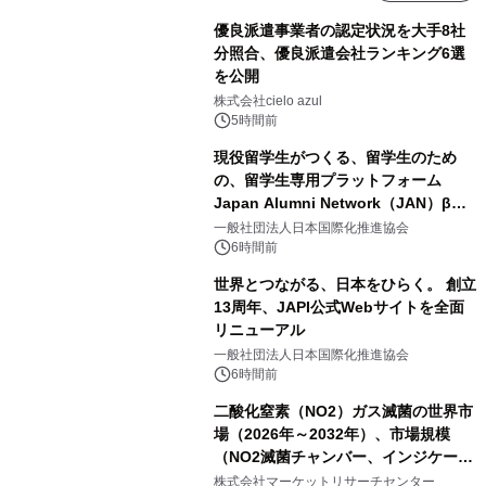
優良派遣事業者の認定状況を大手8社
分照合、優良派遣会社ランキング6選
を公開
株式会社cielo azul
5時間前
現役留学生がつくる、留学生のため
の、留学生専用プラットフォーム
Japan Alumni Network（JAN）β版
をリリース
一般社団法人日本国際化推進協会
6時間前
世界とつながる、日本をひらく。 創立
13周年、JAPI公式Webサイトを全面
リニューアル
一般社団法人日本国際化推進協会
6時間前
二酸化窒素（NO2）ガス滅菌の世界市
場（2026年～2032年）、市場規模
（NO2滅菌チャンバー、インジケータ
ーおよびモニタリングシステム、その
株式会社マーケットリサーチセンター