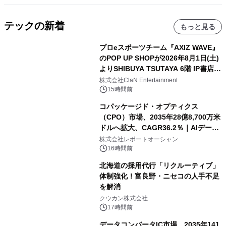
テックの新着
もっと見る
プロeスポーツチーム『AXIZ WAVE』
のPOP UP SHOPが2026年8月1日(土)
よりSHIBUYA TSUTAYA 6階 IP書店で
開催決定！！
株式会社ClaN Entertainment
15時間前
コパッケージド・オプティクス
（CPO）市場、2035年28億8,700万米
ドルへ拡大、CAGR36.2％｜AIデータ
センター・高速光通信需要が成長を加
株式会社レポートオーシャン
速
16時間前
北海道の採用代行「リクルーティブ」
体制強化！富良野・ニセコの人手不足
を解消
クウカン株式会社
17時間前
データコンバータIC市場、2035年141