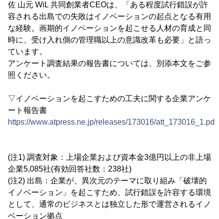
佐 山元 WiL 共同創業者CEOは、「ある程度試行錯誤が許
容される出島での失敗はイノベーションの起点となる有用
な経験。画期的イノベーションを起こせる人材の育成と同
時に、受け入れ側の管理職以上の意識改革も必要」と語っ
ています。
アンケート調査結果の報告書については、別添本文をご参
照ください。
▽イノベーションを起こすための工夫に関する企業アンケ
ート報告書
https://www.atpress.ne.jp/releases/173016/att_173016_1.pdf
(注1) 調査対象：上場企業および資本金3億円以上の非上場
企業5,085社(有効回答社数：238社)
(注2) 出島：企業が、異次元のテーマに取り組み「破壊的
イノベーション」を起こすため、試行錯誤を許容する環境
として、通常のビジネスとは独立した形で運営されるイノ
ベーション拠点