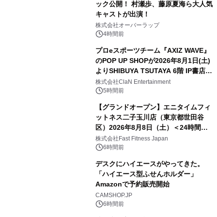
ック公開！ 村瀬歩、藤原夏海ら大人気
キャストが出演！
株式会社オーバーラップ
4時間前
プロeスポーツチーム『AXIZ WAVE』
のPOP UP SHOPが2026年8月1日(土)
よりSHIBUYA TSUTAYA 6階 IP書店で
開催決定！！
株式会社ClaN Entertainment
5時間前
【グランドオープン】エニタイムフィ
ットネス二子玉川店（東京都世田谷
区）2026年8月8日（土）＜24時間年
中無休のフィットネスジム＞
株式会社Fast Fitness Japan
6時間前
デスクにハイエースがやってきた。
「ハイエース型ふせんホルダー」
Amazonで予約販売開始
CAMSHOP.JP
6時間前