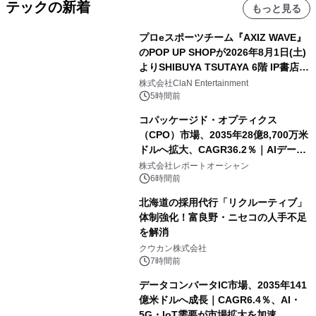
テックの新着
もっと見る
プロeスポーツチーム『AXIZ WAVE』
のPOP UP SHOPが2026年8月1日(土)
よりSHIBUYA TSUTAYA 6階 IP書店で
開催決定！！
株式会社ClaN Entertainment
5時間前
コパッケージド・オプティクス
（CPO）市場、2035年28億8,700万米
ドルへ拡大、CAGR36.2％｜AIデータ
センター・高速光通信需要が成長を加
株式会社レポートオーシャン
速
6時間前
北海道の採用代行「リクルーティブ」
体制強化！富良野・ニセコの人手不足
を解消
クウカン株式会社
7時間前
データコンバータIC市場、2035年141
億米ドルへ成長｜CAGR6.4％、AI・
5G・IoT需要が市場拡大を加速