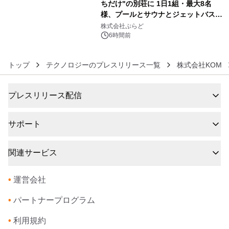
ちだけ"の別荘に 1日1組・最大8名
様、プールとサウナとジェットバス付
6
きで Villa Mon Temps AWAJIの連泊
株式会社ぷらど
素泊りプラン
6時間前
トップ
テクノロジーのプレスリリース一覧
株式会社KOM
プレスリリース配信
サポート
関連サービス
•
運営会社
•
パートナープログラム
•
利用規約