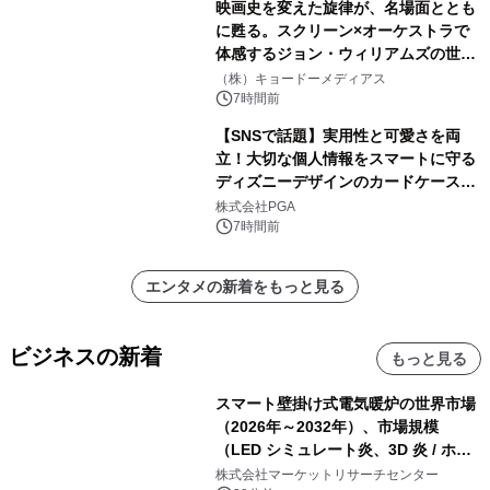
映画史を変えた旋律が、名場面ととも
に甦る。スクリーン×オーケストラで
体感するジョン・ウィリアムズの世
界。ジョン・ウィリアムズ：シネマ・
（株）キョードーメディアス
スペクタキュラー・コンサート 開催決
7時間前
定！
【SNSで話題】実用性と可愛さを両
立！大切な個人情報をスマートに守る
ディズニーデザインのカードケースを
株式会社PGAが8月7日発売
株式会社PGA
7時間前
エンタメの新着をもっと見る
ビジネスの新着
もっと見る
スマート壁掛け式電気暖炉の世界市場
（2026年～2032年）、市場規模
（LED シミュレート炎、3D 炎 / ホロ
グラフィック効果、水ミスト炎）・分
株式会社マーケットリサーチセンター