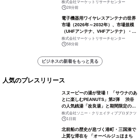
以下、骨材ホッパー 10 m³～12 m³、
株式会社マーケットリサーチセンター
骨材ホッパー 12 m³以上）・分析レポ
28分前
ートを発表
電子機器用ワイヤレスアンテナの世界
市場（2026年～2032年）、市場規模
（UHFアンテナ、VHFアンテナ）・分
析レポートを発表
株式会社マーケットリサーチセンター
58分前
ビジネスの新着をもっと見る
人気のプレスリリース
スヌーピーの湯が登場！ 「サウナのあ
とに楽しむPEANUTS」第2弾 渋谷
の人気銭湯「改良湯」と期間限定のコ
1
ラボレーション サウナイキタイコラ
株式会社ソニー・クリエイティブプロダクツ
ボグッズも発売決定！
1日前
北前船の歴史が息づく港町・三国湊で
上質な滞在を 「オーベルジュほまち