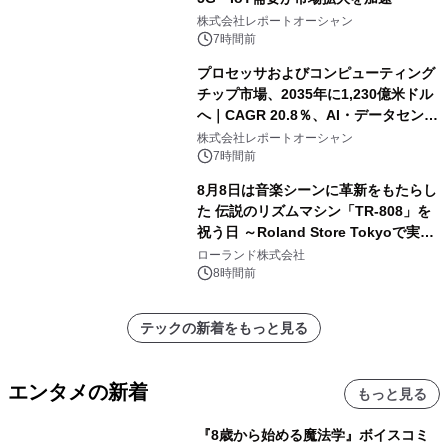
株式会社レポートオーシャン
7時間前
プロセッサおよびコンピューティング
チップ市場、2035年に1,230億米ドル
へ｜CAGR 20.8％、AI・データセンタ
ー需要が成長を牽引
株式会社レポートオーシャン
7時間前
8月8日は音楽シーンに革新をもたらし
た 伝説のリズムマシン「TR-808」を
祝う日 ～Roland Store Tokyoで実機
を展示しての 記念キャンペーンを開
ローランド株式会社
催 英国ラジオ「NTS」の 特別プログ
8時間前
ラムや、「TR-808」を愛する伝説的
アーティストを フィーチャーしたアニ
テックの新着をもっと見る
メーションを公開～
エンタメの新着
もっと見る
『8歳から始める魔法学』ボイスコミ