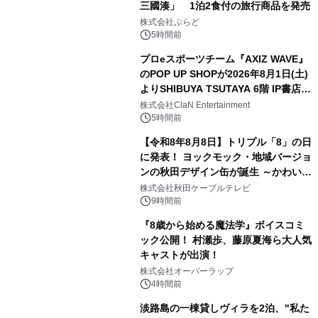
三國湊」 1泊2食付の旅行商品を発売
2
株式会社ぷらど
5時間前
プロeスポーツチーム『AXIZ WAVE』
のPOP UP SHOPが2026年8月1日(土)
よりSHIBUYA TSUTAYA 6階 IP書店で
3
開催決定！！
株式会社ClaN Entertainment
5時間前
【令和8年8月8日】トリプル「8」の日
に発表！ ヨックモック・地域バージョ
ンの秋田デザイン缶が誕生 ～かわいい
4
秋田犬の子犬と秋田の四季と名所を巡
株式会社秋田ケーブルテレビ
るパッケージ～ 9月1日(火)秋田県内で
9時間前
販売開始
『8歳から始める魔法学』ボイスコミ
ック公開！ 村瀬歩、藤原夏海ら大人気
キャストが出演！
5
株式会社オーバーラップ
4時間前
淡路島の一棟貸しヴィラを2泊、"私た