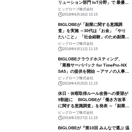
リューション部門 IoT分野」で 最優秀
賞を受賞
ビッグローブ株式会社
2018年6月18日 15:15
BIGLOBEが「副業に関する意識調
査」を実施 ～30代は「お金」「やり
たいこと」 「社会経験」のため副業を
希望～
ビッグローブ株式会社
2018年6月11日 11:15
BIGLOBEクラウドホスティング、
「業務サーバパック for TimePro-NX
SA5」の提供を開始 ～アマノの人事労
務管理システム向けサーバパックが
ビッグローブ株式会社
Windows Server 2016に対応～
2018年4月25日 11:15
休日・休暇取得ルール改善への要望が
9割超に BIGLOBEが「働き方改革
に関する意識調査」を発表 ～「副業・
兼業の許容」は40代男性、 「長時間
ビッグローブ株式会社
労働対策」は20代男女が導入希望～
2018年3月27日 11:15
BIGLOBEが『第10回 みんなで選ぶ 温