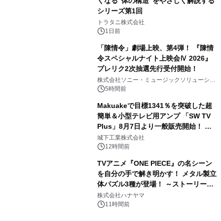
くなる"体の構造"をやさしく解説する
シリーズ第1回
3
トラタニ株式会社
1日前
「陳情令」劇場上映、第4弾！ 『陳情
令スペシャルナイト上映会Ⅳ 2026』
プレリク2次抽選先行受付開始！
4
株式会社ソニー・ミュージックソリューショ
ンズ
5時間前
Makuakeで目標1341％を突破した超
簡単＆小型テレビ用アンプ 「SW TV
Plus」8月7日より一般販売開始！ ケ
5
ーブル1本つなぐだけ、テレビの音が
城下工業株式会社
ぐっと豊かに
12時間前
TVアニメ『ONE PIECE』の名シーン
を自分の手で解き明かす！ メタル製立
体パズル3種が登場！ ～ストーリーと
6
ギミックが融合した 大人の体験型パズ
株式会社ハナヤマ
ルが8月7日(金)12時より先行予約受付
11時間前
開始～