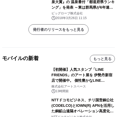
泉大賞』の 温泉番付「都道府県ランキ
ング」を発表 ～東は群馬県が6年連
続、西は兵庫県が初の横綱獲得～
ビッグローブ株式会社
2018年3月26日 11:15
発行者のリリースをもっと見る
モバイルの新着
もっと見る
【初開催】人気スタンプ「LINE
FRIENDS」のアート展を 伊勢丹新宿
店で開催中。 個性豊かなLINE
FRIENDSの仲間たちが インテリアア
株式会社アートスペース
ートとして新たな魅力を発信。
13時間前
NTTドコモビジネス、チリ国営銅公社
(CODELCO)とIOWN(R) APNを活用し
た銅鉱山遠隔オペレーション高度化に
向けた調査・実証を開始