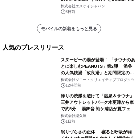
注販売開始
株式会社エスケイジャパン
3日前
モバイルの新着をもっと見る
人気のプレスリリース
スヌーピーの湯が登場！ 「サウナのあ
とに楽しむPEANUTS」第2弾 渋谷
の人気銭湯「改良湯」と期間限定のコ
1
ラボレーション サウナイキタイコラ
株式会社ソニー・クリエイティブプロダクツ
ボグッズも発売決定！
12時間前
帰りの渋滞を避けて「温泉＆サウナ」
三井アウトレットパーク木更津から車
で約5分 湯舞音 袖ケ浦店が夏フェア
2
メニューを提供
株式会社楽久屋
1日前
眠りづらさの正体──寝ると呼吸が弱