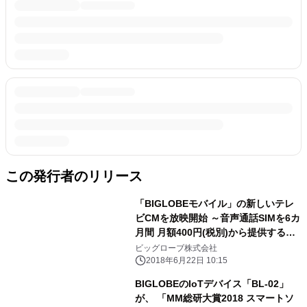
この発行者のリリース
「BIGLOBEモバイル」の新しいテレ
ビCMを放映開始 ～音声通話SIMを6カ
月間 月額400円(税別)から提供する特
典を実施～
ビッグローブ株式会社
2018年6月22日 10:15
BIGLOBEのIoTデバイス「BL-02」
が、 「MM総研大賞2018 スマートソ