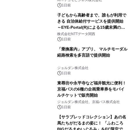
NTTドコモビジネス株式会社
1日前
子どもから高齢者まで、誰もが利用で
きる 自治体給付サービスを提供開始
～EYE-Portal(R)による15歳未満の本
人認証と デジタルデバイド対策で実現
株式会社NTTデータ関西
～
1日前
「乗換案内」アプリ、 マルチモーダル
経路検索を多言語で提供開始
ジョルダン株式会社
1日前
東尋坊や永平寺など福井観光に便利！
京福バスの6種の企画乗車券をモバイ
ルチケットで販売開始
ジョルダン株式会社、京福バス株式会社
1日前
【サラブレッドコレクション】あの名
馬たちがだるまの姿に！ 「ふわころ
BIGだるまぬいぐるみ」をEC限定で受