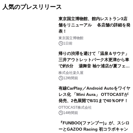
人気のプレスリリース
東京国立博物館、館内レストラン3店
舗をリニューアル 各店舗の詳細を発
表！
1
東京国立博物館
1日前
帰りの渋滞を避けて「温泉＆サウナ」
三井アウトレットパーク木更津から車
で約5分 湯舞音 袖ケ浦店が夏フェア
2
メニューを提供
株式会社楽久屋
12時間前
有線CarPlay／Android Autoをワイヤ
レス化 「Mini Aura」 OTTOCASTが
発売、2色展開で8/31まで40％OFF！
3
OTTOCAST株式会社
14時間前
『FUNBOO(ファンブー)』が、スシロ
ーとGAZOO Racing 初コラボキャン