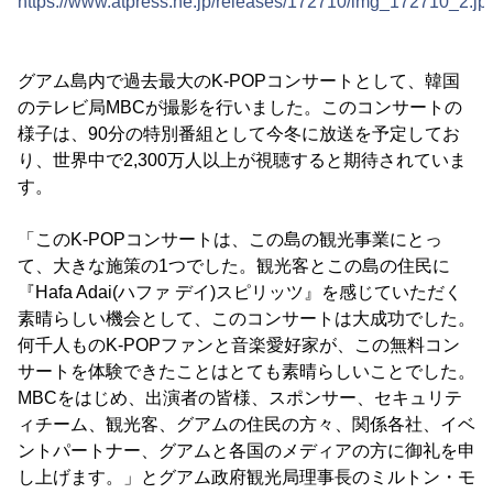
https://www.atpress.ne.jp/releases/172710/img_172710_2.jp
グアム島内で過去最大のK-POPコンサートとして、韓国
のテレビ局MBCが撮影を行いました。このコンサートの
様子は、90分の特別番組として今冬に放送を予定してお
り、世界中で2,300万人以上が視聴すると期待されていま
す。
「このK-POPコンサートは、この島の観光事業にとっ
て、大きな施策の1つでした。観光客とこの島の住民に
『Hafa Adai(ハファ デイ)スピリッツ』を感じていただく
素晴らしい機会として、このコンサートは大成功でした。
何千人ものK-POPファンと音楽愛好家が、この無料コン
サートを体験できたことはとても素晴らしいことでした。
MBCをはじめ、出演者の皆様、スポンサー、セキュリテ
ィチーム、観光客、グアムの住民の方々、関係各社、イベ
ントパートナー、グアムと各国のメディアの方に御礼を申
し上げます。」とグアム政府観光局理事長のミルトン・モ