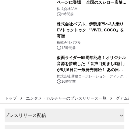
ペーンに登場 全国のスシロー店舗で
4
GR 4車種の FUNBOO(ミニカー)付き
株式会社JAM
メニューが展開されます
6時間前
株式会社バブル、伊勢原市へ3人乗り
EVトゥクトゥク 「VIVEL COCO」を
寄贈
5
株式会社バブル
12時間前
仮面ライダー55周年記念！オリジナル
音源を搭載した 「音声目覚まし時計」
が8月6日に一般発売開始！ あの日の
6
大興奮が今甦る
株式会社 秀建コーポレーション ディレクト
アートギャラリー
16時間前
トップ
エンタメ・カルチャーのプレスリリース一覧
グアム
プレスリリース配信