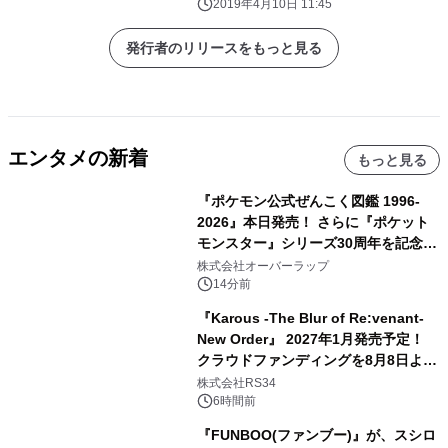
(日)
2019年4月10日 11:45
発行者のリリースをもっと見る
エンタメの新着
もっと見る
『ポケモン公式ぜんこく図鑑 1996-
2026』本日発売！ さらに『ポケット
モンスター』シリーズ30周年を記念し
た画集『ポケットモンスター ビジュア
株式会社オーバーラップ
ルアートブック』の発売決定！ 2026
14分前
年12月18日（金）、3冊同時発売！
『Karous -The Blur of Re:venant-
New Order』 2027年1月発売予定！
クラウドファンディングを8月8日より
開始
株式会社RS34
6時間前
『FUNBOO(ファンブー)』が、スシロ