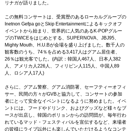
リナガが語りました。
この無料コンサートは、受賞歴のあるローカルグループの
Inetnon Gefpa goとSkip Entertainmentによるキックオフ
イベントから始まり、世界的に人気のあるK-POPグルー
プのTWICEをはじめとする、SUPERNOVA、JBJ95、
Mighty Mouth、H.U.Bが会場を盛り上げました。数千人の
観客数のうち、74％を占める3,417人はグアム居住者、
26％は観光客でした。(内訳：韓国人467人、日本人382
人、アメリカ人226人、フィリピン人115人、中国人89
人、ロシア人17人)
さらに、グアム警察、グアム消防署、セーフティーオフィ
サー、民間の方々がGVBと協力して、コンサートの参加
者にとって安全なイベントになるように努めました。イベ
ントには、フードやドリンク、およびグッズなど様々なブ
ースが出店し、韓国のポリョンからの訪問団が、毎年行わ
れているマッド・フェスティバルを宣伝するなど、来場者
の皆様にライブ以外にも楽しんでいただけるようなコンテ