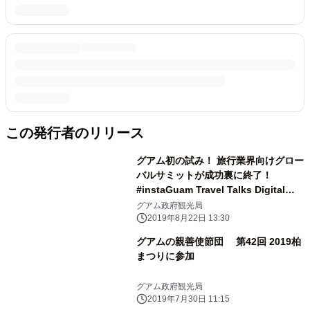
この発行者のリリース
グアム初の試み！ 旅行業界向けグロー
バルサミットが成功裏に終了！
#instaGuam Travel Talks Digital
Global Summit 日本代表としてバイ
グアム政府観光局
リンガール吉田ちかさん、 halnoさん
2019年8月22日 13:30
が登壇！
グアムの親善使節団 第42回 2019柏
まつりに参加
グアム政府観光局
2019年7月30日 11:15