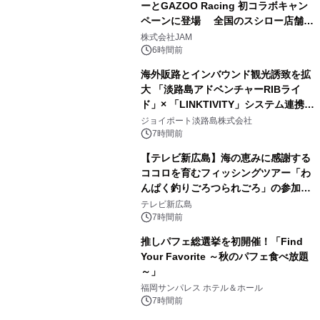
ーとGAZOO Racing 初コラボキャン
ペーンに登場 全国のスシロー店舗で
GR 4車種の FUNBOO(ミニカー)付き
株式会社JAM
メニューが展開されます
6時間前
海外販路とインバウンド観光誘致を拡
大 「淡路島アドベンチャーRIBライ
ド」× 「LINKTIVITY」システム連携を
開始！
ジョイポート淡路島株式会社
7時間前
【テレビ新広島】海の恵みに感謝する
ココロを育むフィッシングツアー「わ
んぱく釣りごろつられごろ」の参加小
学生を募集
テレビ新広島
7時間前
推しパフェ総選挙を初開催！「Find
Your Favorite ～秋のパフェ食べ放題
～」
福岡サンパレス ホテル＆ホール
7時間前