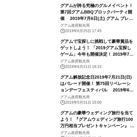
グアムが誇る究極のグルメイベント！
第7回グアムBBQブロックパーティ開
催 2019年7月6日(土) グアム プレジ
ャーアイランドにて開催
グアム政府観光局
2019年6月25日 17:45
グアムで宝探しに挑戦して豪華賞品を
ゲットしよう！ 「2019グアム宝探し
ゲーム」今年も開催決定！ 2019年7月
1日(月)～10月6日(日)まで開催
グアム政府観光局
2019年6月21日 16:15
グアム解放記念日2019年7月21日(日)
はパレード開催！ 第75回リベレーシ
ョンデーフェスティバル 2019年6月
6日(木)～8月4日(日)グアムにて開催
グアム政府観光局
2019年5月31日 15:00
グアムの豪華ウェディング旅行を当て
よう！ 『グアムウェディング旅行100
万円相当プレゼントキャンペーン』 応
募期間 2019年4月10日(水)～6月30日
グアム政府観光局