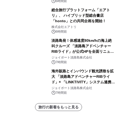
6時間前
総合旅行プラットフォーム「エアト
リ」、 ハイブリッド型総合書店
「honto」との共同企画を開始！
株式会社エアトリ
6時間前
淡路島発！体感速度80km/hの海上絶
叫クルーズ 「淡路島アドベンチャー
RIBライド」が公式HPを全面リニュー
アル！ ～スマホで即予約完了の「スマ
ジョイポート淡路島株式会社
ート設計」へ刷新～
7時間前
海外販路とインバウンド観光誘致を拡
大 「淡路島アドベンチャーRIBライ
ド」× 「LINKTIVITY」システム連携を
開始！
ジョイポート淡路島株式会社
7時間前
旅行の新着をもっと見る