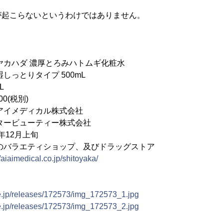
が起こらないというわけではありません。
カハダ 濃厚とろみハトムギ化粧水
タイプ 500mL
L
0(税別)
アイメディカル株式会社
タービューティー株式会社
年12月上旬
のバラエティショップ、及びドラッグストア
//aiaimedical.co.jp/shitoyaka/
ne.jp/releases/172573/img_172573_1.jpg
ne.jp/releases/172573/img_172573_2.jpg