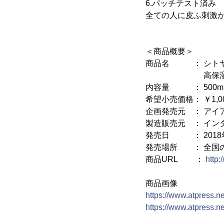
6.パッチテスト済み
全ての人に皮ふ刺激
＜商品概要＞
商品名 ： シトヤ
高保湿しっとり
内容量 ： 500m
希望小売価格： ￥1,00
企画発売元 ： アイ
製造販売元 ： イン
発売日 ： 2018
発売場所 ： 全国
商品URL ：
http:
商品画像
https://www.atpress.
https://www.atpress.