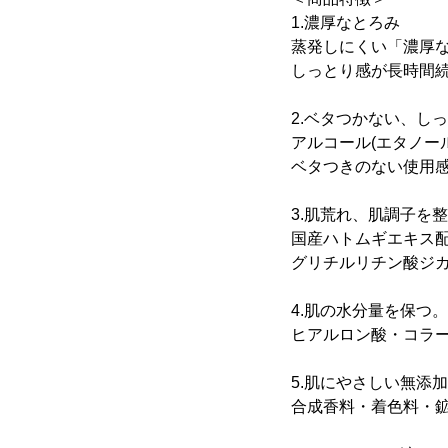
1.濃厚なとろみ
蒸発しにくい「濃厚
しっとり感が長時間
2.ベタつかない、し
アルコール(エタノー
ベタつきのない使用
3.肌荒れ、肌調子を
国産ハトムギエキス配
グリチルリチン酸ジカ
4.肌の水分量を保つ
ヒアルロン酸・コラ
5.肌にやさしい無添
合成香料・着色料・鉱