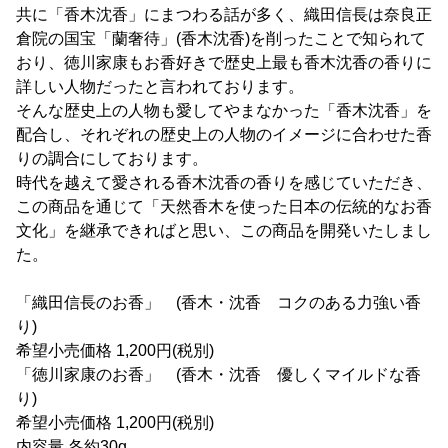
共に「香木沈香」にまつわる話が多く、織田信長は奈良正
倉院の国宝「蘭奢待」(香木沈香)を削ったことで知られて
おり、徳川家康もお香好きで歴史上最も香木沈香の香りに
詳しい人物だったと言われております。
そんな歴史上の人物も愛してやまなかった「香木沈香」を
配合し、それぞれの歴史上の人物のイメージに合わせた香
りの調合にしております。
時代を越えて愛される香木沈香の香りを感じていただき、
この商品を通じて「天然香木を使った日本の伝統的なお香
文化」を継承できればと思い、この商品を開発いたしまし
た。
「織田信長のお香」 (香木・沈香 コクのある力強い香
り)
希望小売価格 1,200円(税別)
「徳川家康のお香」 (香木・沈香 優しくマイルドな香
り)
希望小売価格 1,200円(税別)
内容量 各約30g