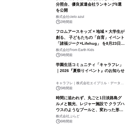
分照合、優良派遣会社ランキング6選
を公開
株式会社cielo azul
2時間前
フロムアースキッズ × 地域 × 大学生が
創る、 子どもたちの「自育」イベント
「諸福ジーク×Lifehug」 を8月23日
(日)開催
株式会社From Earth Kids
5時間前
学園生活コミュニティ「キャラフレ」
｜2026『夏祭りイベント』のお知らせ
キャラフレ｜株式会社エイプリル・データ・
デザインズ
5時間前
時間に追われず、丸ごと1日淡路島グ
ルメと観光、レジャー施設で クラブハ
ウスのようなプールと、変わった形の
サウナも 「THE BOXY AWAJI」のお
株式会社ぷらど
得な素泊まり連泊プランで
6時間前