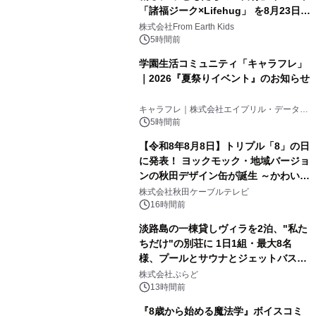
「諸福ジーク×Lifehug」 を8月23日
2
(日)開催
株式会社From Earth Kids
5時間前
学園生活コミュニティ「キャラフレ」
｜2026『夏祭りイベント』のお知らせ
3
キャラフレ｜株式会社エイプリル・データ・
デザインズ
5時間前
【令和8年8月8日】トリプル「8」の日
に発表！ ヨックモック・地域バージョ
ンの秋田デザイン缶が誕生 ～かわいい
4
秋田犬の子犬と秋田の四季と名所を巡
株式会社秋田ケーブルテレビ
るパッケージ～ 9月1日(火)秋田県内で
16時間前
販売開始
淡路島の一棟貸しヴィラを2泊、"私た
ちだけ"の別荘に 1日1組・最大8名
様、プールとサウナとジェットバス付
5
きで Villa Mon Temps AWAJIの連泊
株式会社ぷらど
素泊りプラン
13時間前
『8歳から始める魔法学』ボイスコミ