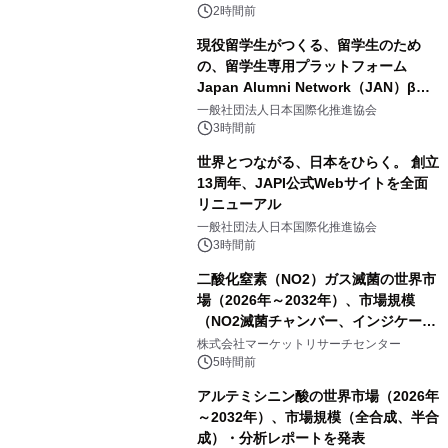
2時間前
現役留学生がつくる、留学生のため
の、留学生専用プラットフォーム
Japan Alumni Network（JAN）β版
をリリース
一般社団法人日本国際化推進協会
3時間前
世界とつながる、日本をひらく。 創立
13周年、JAPI公式Webサイトを全面
リニューアル
一般社団法人日本国際化推進協会
3時間前
二酸化窒素（NO2）ガス滅菌の世界市
場（2026年～2032年）、市場規模
（NO2滅菌チャンバー、インジケータ
ーおよびモニタリングシステム、その
株式会社マーケットリサーチセンター
他）・分析レポートを発表
5時間前
アルテミシニン酸の世界市場（2026年
～2032年）、市場規模（全合成、半合
成）・分析レポートを発表