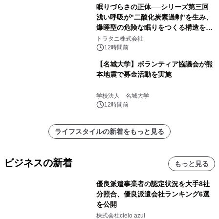
眠りづらさの正体──シリーズ第三回
浅い呼吸が"二酸化炭素過剰"を生み、
爆睡型の危険な眠りをつくる構造を解
説
トラタニ株式会社
12時間前
【名城大学】ボランティア協議会が熊
本地震で募金活動を実施
学校法人 名城大学
12時間前
ライフスタイルの新着をもっと見る
ビジネスの新着
もっと見る
優良派遣事業者の認定状況を大手8社
分照合、優良派遣会社ランキング6選
を公開
株式会社cielo azul