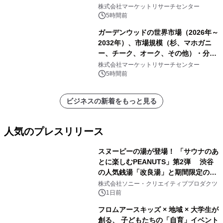
株式会社マーケットリサーチセンター
5時間前
ガーデンウッドの世界市場（2026年～
2032年）、市場規模（杉、マホガニ
ー、チーク、オーク、その他）・分析
レポートを発表
株式会社マーケットリサーチセンター
5時間前
ビジネスの新着をもっと見る
人気のプレスリリース
スヌーピーの湯が登場！ 「サウナのあ
とに楽しむPEANUTS」第2弾 渋谷
の人気銭湯「改良湯」と期間限定のコ
1
ラボレーション サウナイキタイコラ
株式会社ソニー・クリエイティブプロダクツ
ボグッズも発売決定！
1日前
フロムアースキッズ × 地域 × 大学生が
創る、 子どもたちの「自育」イベント