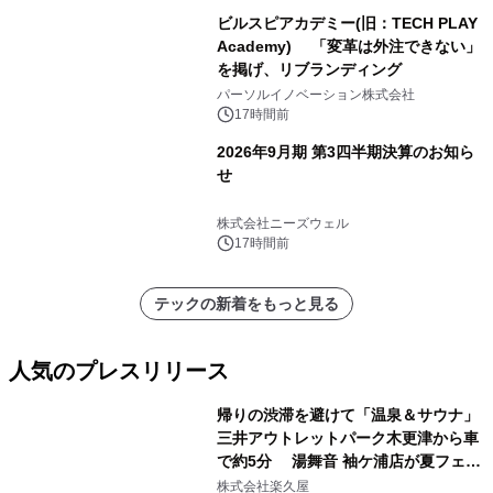
ビルスピアカデミー(旧：TECH PLAY
Academy) 「変革は外注できない」
を掲げ、リブランディング
パーソルイノベーション株式会社
17時間前
2026年9月期 第3四半期決算のお知ら
せ
株式会社ニーズウェル
17時間前
テックの新着をもっと見る
人気のプレスリリース
帰りの渋滞を避けて「温泉＆サウナ」
三井アウトレットパーク木更津から車
で約5分 湯舞音 袖ケ浦店が夏フェア
1
メニューを提供
株式会社楽久屋