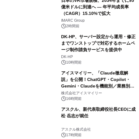
日本のVR市場規模、2034年までに95
億米ドルに到達へ ― 年平均成長率
（CAGR）15.10%で拡大
IMARC Group
2時間前
DK-HP、サーバー設定から運用・修正
までワンストップで対応するホームペ
ージ制作請負サービスを提供中
DK-HP
10時間前
アイスマイリー、「Claude徹底解
説」を公開！ChatGPT・Copilot・
Gemini・Claudeを機能別／業務別に
比較―自社に合う生成AIの選び方がわ
株式会社アイスマイリー
かる実践ガイド
16時間前
アスクル、新代表取締役社長CEOに成
松 岳志が就任
アスクル株式会社
17時間前