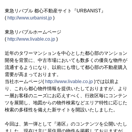
東急リバブル 都心不動産サイト『URBANIST』
(
http://www.urbanist.jp
)
東急リバブルホームページ
(
http://www.livable.co.jp
)
近年のタワーマンションを中心とした都心部のマンション
開発を背景に、中古市場においても数多くの優良な物件が
流通するようになり、以前にも増して都心部の不動産購入
需要が高まっております。
当社ホームページ(
http://www.livable.co.jp
)では以前よ
り、これら都心物件情報を提供いたしておりますが、より
一層お客様のニーズにお応えすべく、行政区毎にコンテン
ツを展開し、地図からの物件検索などエリア特性に応じた
検索の多様性を備えた新サイトを開設いたしました。
今回は、第一弾として『港区』のコンテンツを公開いたし
ました。現在は主に居住用の物件を掲載しておりますが、