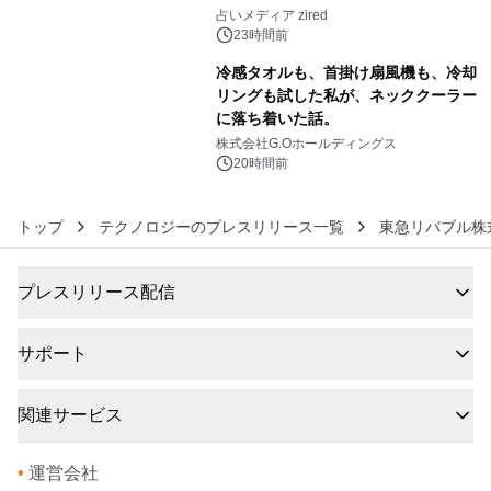
5
ングを発表
占いメディア zired
23時間前
冷感タオルも、首掛け扇風機も、冷却
リングも試した私が、ネッククーラー
に落ち着いた話。
6
株式会社G.Oホールディングス
20時間前
トップ
テクノロジーのプレスリリース一覧
東急リバブル株
プレスリリース配信
サポート
関連サービス
•
運営会社