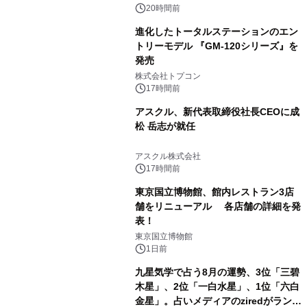
20時間前
進化したトータルステーションのエン
トリーモデル 『GM-120シリーズ』を
発売
2
株式会社トプコン
17時間前
アスクル、新代表取締役社長CEOに成
松 岳志が就任
3
アスクル株式会社
17時間前
東京国立博物館、館内レストラン3店
舗をリニューアル 各店舗の詳細を発
表！
4
東京国立博物館
1日前
九星気学で占う8月の運勢、3位「三碧
木星」、2位「一白水星」、1位「六白
金星」。占いメディアのziredがランキ