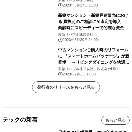
東急リバブル株式会社
2023年3月27日 11:00
新築マンション・新築戸建販売におけ
る 買換えのご相談にAI査定を導入
商談時にスピーディーで的確な資金計
画をご提案
東急リバブル株式会社
2023年3月20日 14:00
中古マンションご購入時のリフォーム
に 『スマートホームパッケージ』が新
登場 ～リビングダイニングを快適な
スマート空間へ～
東急リバブル株式会社、株式会社LIXIL
2023年2月1日 11:00
発行者のリリースをもっと見る
テックの新着
もっと見る