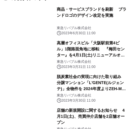
商品・サービスブランドを刷新 ブラ
ンドロゴのデザイン改定を実施
東急リバブル株式会社
2023年6月30日 11:00
高層オフィスビル「大阪駅前第4ビ
ル」1階路面角地に移転 『梅田セン
ター』を4月1日(土)リニューアルオー
プン
東急リバブル株式会社
2023年3月31日 11:00
脱炭素社会の実現に向けた取り組み
分譲マンション「L'GENTE(ルジェン
テ)」全物件を 2024年度よりZEH-M
Oriented標準仕様化へ
東急リバブル株式会社
2023年3月30日 11:00
店舗の新規開設に関するお知らせ 4
月1日(土)、売買仲介店舗を2店舗オー
プン