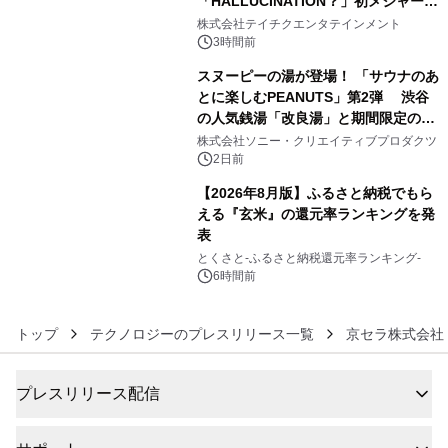
「HALLUCINATION？」初メジャー配
4
信リリース決定！
株式会社テイチクエンタテインメント
3時間前
スヌーピーの湯が登場！ 「サウナのあ
とに楽しむPEANUTS」第2弾 渋谷
の人気銭湯「改良湯」と期間限定のコ
5
ラボレーション サウナイキタイコラ
株式会社ソニー・クリエイティブプロダクツ
ボグッズも発売決定！
2日前
【2026年8月版】ふるさと納税でもら
える『玄米』の還元率ランキングを発
表
6
とくさと-ふるさと納税還元率ランキング-
6時間前
トップ
テクノロジーのプレスリリース一覧
京セラ株式会社
プレスリリース配信