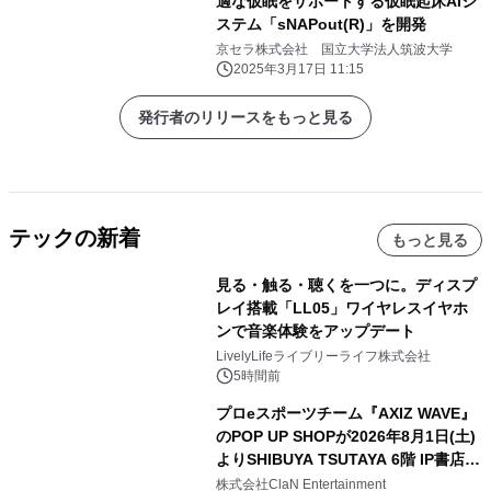
適な仮眠をサポートする仮眠起床AIシ
ステム「sNAPout(R)」を開発
京セラ株式会社 国立大学法人筑波大学
2025年3月17日 11:15
発行者のリリースをもっと見る
テックの新着
もっと見る
見る・触る・聴くを一つに。ディスプ
レイ搭載「LL05」ワイヤレスイヤホ
ンで音楽体験をアップデート
LivelyLifeライブリーライフ株式会社
5時間前
プロeスポーツチーム『AXIZ WAVE』
のPOP UP SHOPが2026年8月1日(土)
よりSHIBUYA TSUTAYA 6階 IP書店で
開催決定！！
株式会社ClaN Entertainment