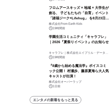
フロムアースキッズ × 地域 × 大学生が
創る、 子どもたちの「自育」イベント
「諸福ジーク×Lifehug」 を8月23日
(日)開催
株式会社From Earth Kids
19時間前
学園生活コミュニティ「キャラフレ」
｜2026『夏祭りイベント』のお知らせ
キャラフレ｜株式会社エイプリル・データ・
デザインズ
19時間前
『8歳から始める魔法学』ボイスコミ
ック公開！ 村瀬歩、藤原夏海ら大人気
キャストが出演！
株式会社オーバーラップ
1日前
エンタメの新着をもっと見る