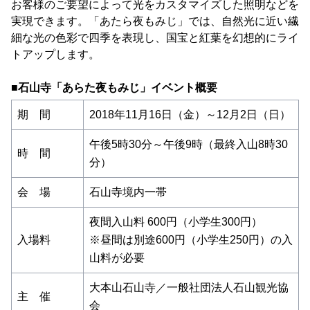
お客様のご要望によって光をカスタマイズした照明などを
実現できます。「あたら夜もみじ」では、自然光に近い繊
細な光の色彩で四季を表現し、国宝と紅葉を幻想的にライ
トアップします。
■石山寺「あらた夜もみじ」イベント概要
期 間
2018年11月16日（金）～12月2日（日）
午後5時30分～午後9時（最終入山8時30
時 間
分）
会 場
石山寺境内一帯
夜間入山料 600円（小学生300円）
入場料
※昼間は別途600円（小学生250円）の入
山料が必要
大本山石山寺／一般社団法人石山観光協
主 催
会