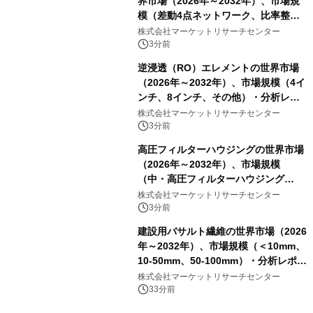
界市場（2026年～2032年）、市場規
模（差動4点ネットワーク、比率整合4
点ネットワーク、4点等値整合ネット
株式会社マーケットリサーチセンター
ワーク）・分析レポートを発表
3分前
逆浸透（RO）エレメントの世界市場
（2026年～2032年）、市場規模（4イ
ンチ、8インチ、その他）・分析レポ
ートを発表
株式会社マーケットリサーチセンター
3分前
高圧フィルターハウジングの世界市場
（2026年～2032年）、市場規模
（中・高圧フィルターハウジング
（1000～5000 psi）、高圧フィルター
株式会社マーケットリサーチセンター
ハウジング（5000～10000 psi）、超
3分前
高圧フィルターハウジング（10000
建設用バサルト繊維の世界市場（2026
psi以上））・分析レポートを発表
年～2032年）、市場規模（＜10mm、
10-50mm、50-100mm）・分析レポー
トを発表
株式会社マーケットリサーチセンター
33分前