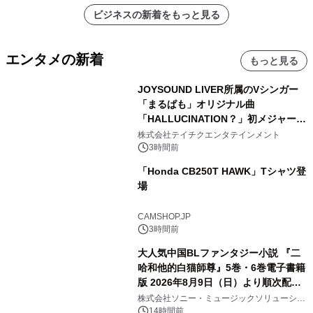
ビジネスの新着をもっと見る
エンタメの新着
もっと見る
JOYSOUND LIVER所属のVシンガー
「まるぱも」オリジナル曲
「HALLUCINATION？」初メジャー配
信リリース決定！
株式会社テイチクエンタテインメント
3時間前
「Honda CB250T HAWK」Tシャツ登
場
CAMSHOP.JP
3時間前
大人気中国BLファンタジー小説 『二
哈和他的白猫師尊』5巻・6巻電子書籍
版 2026年8月9日（日）より順次配信
開始
株式会社ソニー・ミュージックソリューショ
ンズ
14時間前