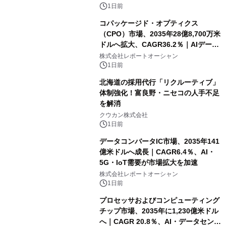
1日前
コパッケージド・オプティクス
（CPO）市場、2035年28億8,700万米
ドルへ拡大、CAGR36.2％｜AIデータ
センター・高速光通信需要が成長を加
株式会社レポートオーシャン
速
1日前
北海道の採用代行「リクルーティブ」
体制強化！富良野・ニセコの人手不足
を解消
クウカン株式会社
1日前
データコンバータIC市場、2035年141
億米ドルへ成長｜CAGR6.4％、AI・
5G・IoT需要が市場拡大を加速
株式会社レポートオーシャン
1日前
プロセッサおよびコンピューティング
チップ市場、2035年に1,230億米ドル
へ｜CAGR 20.8％、AI・データセンタ