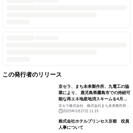
この発行者のリリース
京セラ、まち未来製作所、九電工の協
業により、 鹿児島県霧島市での持続可
能な再エネ地産地消スキームを4月よ
り開始
京セラ株式会社 株式会社まち未来製作所
株式会社九電工 鹿児島県霧島市
2025年3月27日 11:15
株式会社ホテルプリンセス京都 役員
人事について