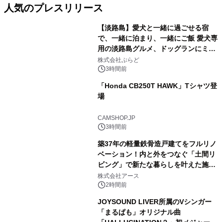
人気のプレスリリース
【淡路島】愛犬と一緒に過ごせる宿
で、一緒に泊まり、一緒にご飯 愛犬専
用の淡路島グルメ、ドッグランにミニ
1
プール グランピングとトレーラーハウ
株式会社ぷらど
スの2施設で
3時間前
「Honda CB250T HAWK」Tシャツ登
場
2
CAMSHOP.JP
3時間前
築37年の軽量鉄骨造戸建てをフルリノ
ベーション！内と外をつなぐ「土間リ
ビング」で新たな暮らしを叶えた施工
3
事例を株式会社アースが公開
株式会社アース
2時間前
JOYSOUND LIVER所属のVシンガー
「まるぱも」オリジナル曲