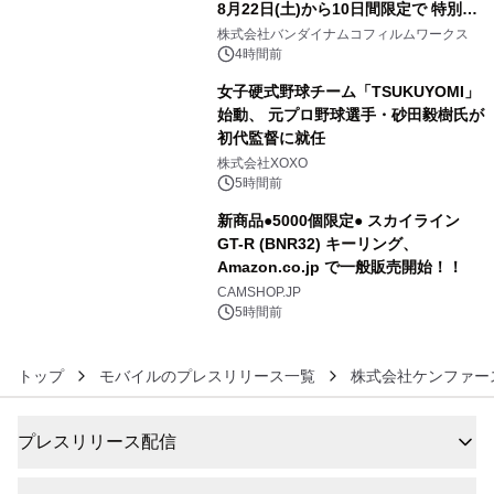
8月22日(土)から10日間限定で 特別映
4
像『UNICORN GUNDAM Statue ―
株式会社バンダイナムコフィルムワークス
BEYOND POSSIBILITY ―』を上映！
4時間前
女子硬式野球チーム「TSUKUYOMI」
始動、 元プロ野球選手・砂田毅樹氏が
初代監督に就任
5
株式会社XOXO
5時間前
新商品●5000個限定● スカイライン
GT-R (BNR32) キーリング、
Amazon.co.jp で一般販売開始！！
6
CAMSHOP.JP
5時間前
トップ
モバイルのプレスリリース一覧
株式会社ケンファー
プレスリリース配信