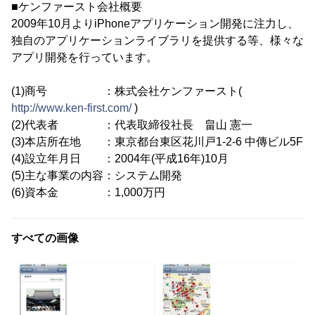
■ケンファースト会社概要
2009年10月よりiPhoneアプリケーション開発に注力し、
独自のアプリケーションライブラリを提供する等、様々な
アプリ開発を行っています。
(1)商号 ：株式会社ケンファースト(
http://www.ken-first.com/
)
(2)代表者 ：代表取締役社長 畠山 憲一
(3)本店所在地 ：東京都台東区花川戸1-2-6 中傳ビル5F
(4)設立年月日 ：2004年(平成16年)10月
(5)主な事業の内容：システム開発
(6)資本金 ：1,000万円
すべての画像