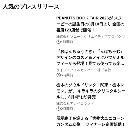
人気のプレスリリース
PEANUTS BOOK FAIR 2026が スヌ
ーピーの誕生日の8月10日より 全国の
書店123店舗で開催！
1
株式会社ソニー・クリエイティブプロダクツ
4時間前
『おぱんちゅうさぎ』『んぽちゃむ』
デザインのコスメ＆メイクパフがミル
フィーから登場！見ても使っても楽し
2
い、ポップでキュートなコレクショ
ライフスタイルカンパニー株式会社
ン。
5時間前
栃木のソウルドリンク「関東・栃木レ
モン」が、 キラキラのクリスタルシー
ルに。8月4日(火)発売
3
株式会社アカベコランド
5時間前
展示終了を迎える「実物大ユニコーン
ガンダム立像」 フィナーレ企画始動！