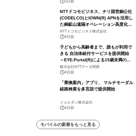
ートとして新たな魅力を発信。
3日前
NTTドコモビジネス、チリ国営銅公社
(CODELCO)とIOWN(R) APNを活用し
た銅鉱山遠隔オペレーション高度化に
向けた調査・実証を開始
NTTドコモビジネス株式会社
4日前
子どもから高齢者まで、誰もが利用で
きる 自治体給付サービスを提供開始
～EYE-Portal(R)による15歳未満の本
人認証と デジタルデバイド対策で実現
株式会社NTTデータ関西
～
4日前
「乗換案内」アプリ、 マルチモーダル
経路検索を多言語で提供開始
ジョルダン株式会社
4日前
モバイルの新着をもっと見る