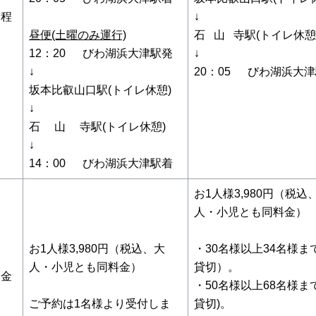
程
↓
昼便(土曜のみ運行)
石 山 寺駅(トイレ休憩
12：20 びわ湖浜大津駅発
↓
↓
20：05 びわ湖浜大
坂本比叡山口駅(トイレ休憩)
↓
石 山 寺駅(トイレ休憩)
↓
14：00 びわ湖浜大津駅着
お1人様3,980円（税込
人・小児とも同料金）
お1人様3,980円（税込、大
・30名様以上34名様まで
人・小児とも同料金）
貸切）。
金
・50名様以上68名様まで
ご予約は1名様より受付しま
貸切)。