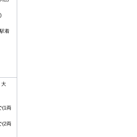
)
津駅着
、大
(1両
(2両