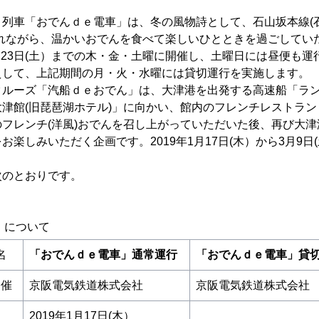
列車「おでんｄｅ電車」は、冬の風物詩として、石山坂本線(
れながら、温かいおでんを食べて楽しいひとときを過ごしていた
ら2月23日(土）までの木・金・土曜に開催し、土曜日には昼便も
えして、上記期間の月・火・水曜には貸切運行を実施します。
ルーズ「汽船ｄｅおでん」は、大津港を出発する高速船「ラン
津館(旧琵琶湖ホテル)」に向かい、館内のフレンチレストラ
フレンチ(洋風)おでんを召し上がっていただいた後、再び大
お楽しみいただく企画です。2019年1月17日(木）から3月9日
のとおりです。
」について
名
「おでんｄｅ電車」通常運行
「おでんｄｅ電車」貸
催
京阪電気鉄道株式会社
京阪電気鉄道株式会社
2019年1月17日(木）