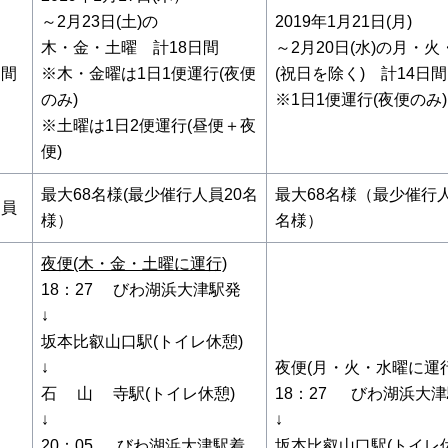
～2月23日(土)の
2019年1月21日(月)
木・金・土曜 計18日間
～2月20日(水)の月・
間
※木・金曜は1日1便運行(夜便
(祝日を除く) 計14日間
のみ)
※1日1便運行(夜便のみ)
※土曜は1日2便運行(昼便＋夜
便)
最大68名様(最少催行人員20名
最大68名様（最少催行人
員
様）
名様）
夜便(木・金・土曜に運行)
18：27 びわ湖浜大津駅発
↓
坂本比叡山口駅(トイレ休憩)
↓
夜便(月・火・水曜に運行
石 山 寺駅(トイレ休憩)
18：27 びわ湖浜大
↓
↓
20：05 びわ湖浜大津駅着
坂本比叡山口駅(トイレ