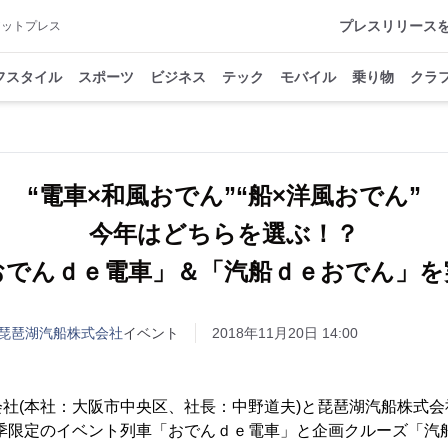
プレスリリース
アットプレス
フスタイル
スポーツ
ビジネス
テック
モバイル
乗り物
クラ
“電車×和風おでん”“船×洋風おでん”
今年はどちらを選ぶ！？
おでんｄｅ電車」＆「汽船ｄｅおでん」を
琵琶湖汽船株式会社
イベント
2018年11月20日 14:00
(本社：大阪市中央区、社長：中野道夫)と琵琶湖汽船株式会
冬季限定のイベント列車「おでんｄｅ電車」と企画クルーズ「汽