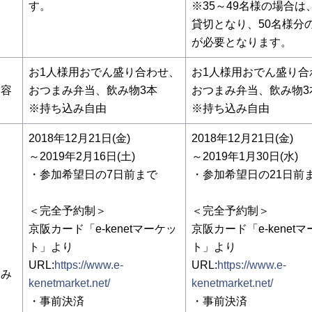
す。
※35～49名様の場合は
貸切となり、50名様分
が必要となります。
お1人様用おでん盛り合わせ、
お1人様用おでん盛り合
内容
おつまみ弁当、飲み物3本
おつまみ弁当、飲み物3
※持ち込み自由
※持ち込み自由
2018年12月21日(金)
2018年12月21日(金)
～2019年2月16日(土)
～2019年1月30日(水)
・参加希望日の7日前まで
・参加希望日の21日前
＜完全予約制＞
＜完全予約制＞
京阪カード「e-kenetマーケッ
京阪カード「e-kenet
ト」より
ト」より
URL:
https://www.e-
URL:
https://www.e-
込み
kenetmarket.net/
kenetmarket.net/
・事前決済
・事前決済