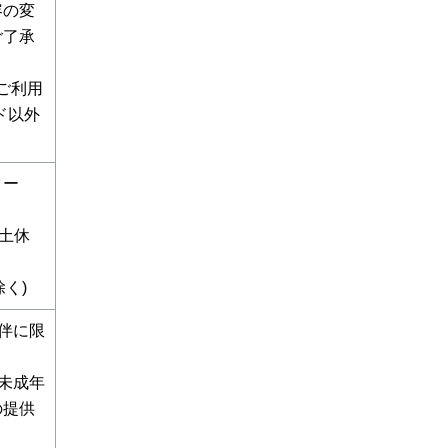
容の変
ご了承
がご利用
ード以外
ター
【土休
除く)
伴に限
未成年
の提供