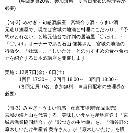
(各回定員20名、参加無料 ※当日配布の整理券が
必要)
【旬-2】みやぎ・旬感酒講座 宮城合う酒・うまい酒
元造り酒屋で、現在は宮城の地酒と料理にこだわり、「予
約がとれない」と地元仙台で評判の居酒屋「〇たけ」・
「〇いけ」オーナーである石山 健英さん。宮城の地酒の
特徴や、「牡蠣」、「しいたけ」とのおすすめの食べ合わ
せを紹介する日本酒講座を開催します。
実施：12月7日(金)・8日(土)
1回目 17:30～、2回目 18:00～、3回目 18:30～
(各回定員10名、参加無料 ※当日配布の整理券が
必要)
【旬-3】みやぎ・うまい旬感 産直市場(特産品販売)
宮城の海と山を代表する、美味しい食材を産地直送！「宮
城県漁業協同組合」が『殻つきの生牡蠣』を、「涌谷町の
原木しいたけ生産者 奥寺さん」が『原木しいたけ』を販