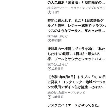
の人気銭湯「改良湯」と期間限定のコ
1
ラボレーション サウナイキタイコラ
株式会社ソニー・クリエイティブプロダクツ
ボグッズも発売決定！
1日前
時間に追われず、丸ごと1日淡路島グ
ルメと観光、レジャー施設で クラブハ
ウスのようなプールと、変わった形の
2
サウナも 「THE BOXY AWAJI」のお
株式会社ぷらど
得な素泊まり連泊プランで
4時間前
淡路島の一棟貸しヴィラを2泊、"私た
ちだけ"の別荘に 1日1組・最大8名
様、プールとサウナとジェットバス付
3
きで Villa Mon Temps AWAJIの連泊
株式会社ぷらど
素泊りプラン
11時間前
【令和8年8月8日】トリプル「8」の日
に発表！ ヨックモック・地域バージョ
ンの秋田デザイン缶が誕生 ～かわいい
4
秋田犬の子犬と秋田の四季と名所を巡
株式会社秋田ケーブルテレビ
るパッケージ～ 9月1日(火)秋田県内で
13時間前
販売開始
デスクにハイエースがやってきた。