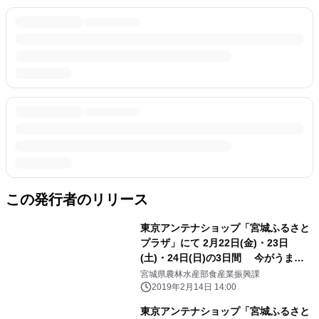
この発行者のリリース
東京アンテナショップ「宮城ふるさと
プラザ」にて 2月22日(金)・23日
(土)・24日(日)の3日間 今がうま
い！“宮城のいちご”をテーマにしたイ
宮城県農林水産部食産業振興課
ベント 『宮城のうまい 旬感祭
2019年2月14日 14:00
【春】』を開催
東京アンテナショップ「宮城ふるさと