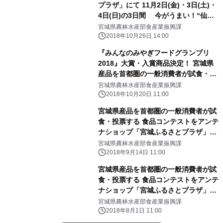
プラザ」にて 11月2日(金)・3日(土)・
4日(日)の3日間 今がうまい！“仙台
牛＆宮城の新米”をテーマにしたイベ
宮城県農林水産部食産業振興課
ント 『宮城のうまい 旬感祭【秋】』
2018年10月26日 14:00
を開催
『みんなのみやぎフードグランプリ
2018』大賞・入賞商品決定！ 宮城県
産品を首都圏の一般消費者が試食・投
票する食品コンテスト
宮城県農林水産部食産業振興課
2018年10月20日 11:00
宮城県産品を首都圏の一般消費者が試
食・投票する 食品コンテストをアンテ
ナショップ「宮城ふるさとプラザ」で
開催！ 3部門で試食・投票を行い、最
宮城県農林水産部食産業振興課
も人気の高い商品を 「みんなのお気に
2018年9月14日 11:00
入り」として「みんなのみやぎフー
宮城県産品を首都圏の一般消費者が試
ド」に認定。 『みんなのみやぎフード
食・投票する 食品コンテストをアンテ
グランプリ2018』
ナショップ「宮城ふるさとプラザ」で
開催 3部門で出品募集。最も人気の
宮城県農林水産部食産業振興課
高い商品を 「みんなのお気に入り」と
2018年8月1日 11:00
して「みんなのみやぎフード」に認定