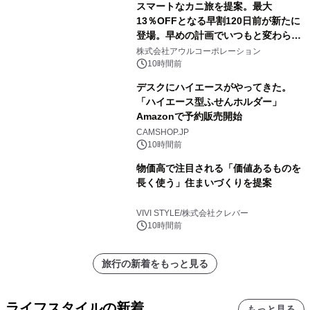
スマートなカニ旅を提案。最大
13％OFFとなる早割120日前が新たに
登場。早めの計画でいつもと変わらぬ
大人の冬旅を。ー夕日ヶ浦温泉「佳松
株式会社アウルコーポレーション
苑 別邸ふうか」ー
10時間前
デスクにハイエースがやってきた。
「ハイエース型ふせんホルダー」
Amazonで予約販売開始
CAMSHOP.JP
10時間前
物価高で注目される「価値あるものを
長く使う」住まいづくりを提案
VIVI STYLE/株式会社クレバー
10時間前
旅行の新着をもっと見る
ライフスタイルの新着
もっと見る