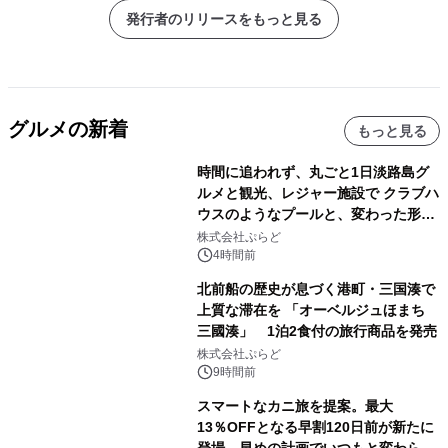
8月31日(金)までエントリー受付
発行者のリリースをもっと見る
『みんなのみやぎフードグランプリ
2018』
グルメの新着
もっと見る
時間に追われず、丸ごと1日淡路島グ
ルメと観光、レジャー施設で クラブハ
ウスのようなプールと、変わった形の
サウナも 「THE BOXY AWAJI」のお
株式会社ぷらど
得な素泊まり連泊プランで
4時間前
北前船の歴史が息づく港町・三国湊で
上質な滞在を 「オーベルジュほまち
三國湊」 1泊2食付の旅行商品を発売
株式会社ぷらど
9時間前
スマートなカニ旅を提案。最大
13％OFFとなる早割120日前が新たに