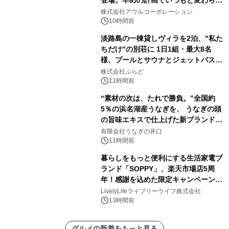
登場。早めの計画でいつもと変わらぬ
大人の冬旅を。ー夕日ヶ浦温泉「佳松
株式会社アウルコーポレーション
苑 別邸ふうか」ー
10時間前
淡路島の一棟貸しヴィラを2泊、"私た
ちだけ"の別荘に 1日1組・最大8名
様、プールとサウナとジェットバス付
きで Villa Mon Temps AWAJIの連泊
株式会社ぷらど
素泊りプラン
11時間前
“素材の次は、たれで勝負。”全国約
5％の浜名湖産うなぎを、 うなぎの頭
の旨味エキスで仕上げた新ブランド
「井口の誉」誕生
有限会社うなぎの井口
11時間前
暮らしをもっと便利にする生活家電ブ
ランド「SOPPY」、楽天市場店5周
年！感謝を込めた限定キャンペーンを
8月10日より開催
LivelyLifeライブリーライフ株式会社
13時間前
グルメの新着をもっと見る