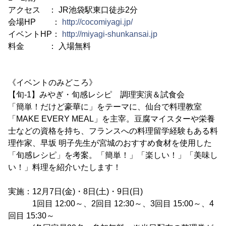
アクセス ： JR池袋駅東口徒歩2分
会場HP ：
http://cocomiyagi.jp/
イベントHP：
http://miyagi-shunkansai.jp
料金 ： 入場無料
《イベントのみどころ》
【旬-1】みやぎ・旬感レシピ 調理実演＆試食会
「簡単！だけど豪華に」をテーマに、仙台で料理教室
「MAKE EVERY MEAL」を主宰。豆腐マイスターや栄養
士などの資格を持ち、フランスへの料理留学経験もある料
理作家、早坂 明子先生が宮城のおすすめ食材を使用した
「旬感レシピ」を考案。「簡単！」「楽しい！」「美味し
い！」料理を紹介いたします！
実施：12月7日(金)・8日(土)・9日(日)
1回目 12:00～、2回目 12:30～、3回目 15:00～、4
回目 15:30～