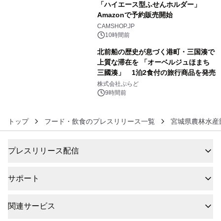
「ハイエース型ふせんホルダー」
Amazonで予約販売開始
5
CAMSHOP.JP
10時間前
北前船の歴史が息づく港町・三国湊で
上質な滞在を 「オーベルジュほまち
三國湊」 1泊2食付の旅行商品を発売
6
株式会社ぷらど
9時間前
トップ
フード・飲食のプレスリリース一覧
宮城県農林水産
プレスリリース配信
サポート
関連サービス