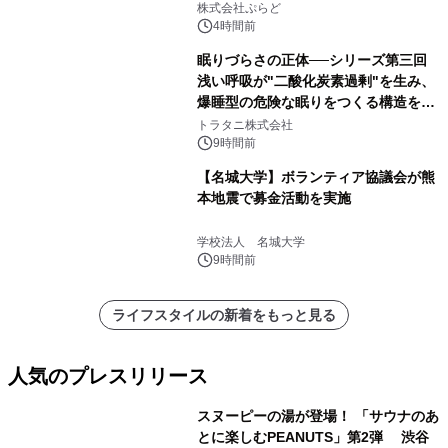
サウナも 「THE BOXY AWAJI」のお
株式会社ぷらど
得な素泊まり連泊プランで
4時間前
眠りづらさの正体──シリーズ第三回
浅い呼吸が"二酸化炭素過剰"を生み、
爆睡型の危険な眠りをつくる構造を解
説
トラタニ株式会社
9時間前
【名城大学】ボランティア協議会が熊
本地震で募金活動を実施
学校法人 名城大学
9時間前
ライフスタイルの新着をもっと見る
人気のプレスリリース
スヌーピーの湯が登場！ 「サウナのあ
とに楽しむPEANUTS」第2弾 渋谷