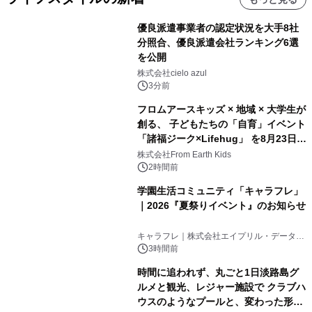
優良派遣事業者の認定状況を大手8社
分照合、優良派遣会社ランキング6選
を公開
株式会社cielo azul
3分前
フロムアースキッズ × 地域 × 大学生が
創る、 子どもたちの「自育」イベント
「諸福ジーク×Lifehug」 を8月23日
(日)開催
株式会社From Earth Kids
2時間前
学園生活コミュニティ「キャラフレ」
｜2026『夏祭りイベント』のお知らせ
キャラフレ｜株式会社エイプリル・データ・
デザインズ
3時間前
時間に追われず、丸ごと1日淡路島グ
ルメと観光、レジャー施設で クラブハ
ウスのようなプールと、変わった形の