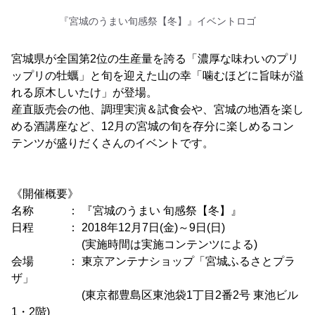
『宮城のうまい旬感祭【冬】』イベントロゴ
宮城県が全国第2位の生産量を誇る「濃厚な味わいのプリ
ップリの牡蠣」と旬を迎えた山の幸「噛むほどに旨味が溢
れる原木しいたけ」が登場。
産直販売会の他、調理実演＆試食会や、宮城の地酒を楽し
める酒講座など、12月の宮城の旬を存分に楽しめるコン
テンツが盛りだくさんのイベントです。
《開催概要》
名称 ： 『宮城のうまい 旬感祭【冬】』
日程 ： 2018年12月7日(金)～9日(日)
(実施時間は実施コンテンツによる)
会場 ： 東京アンテナショップ「宮城ふるさとプラ
ザ」
(東京都豊島区東池袋1丁目2番2号 東池ビル
1・2階)