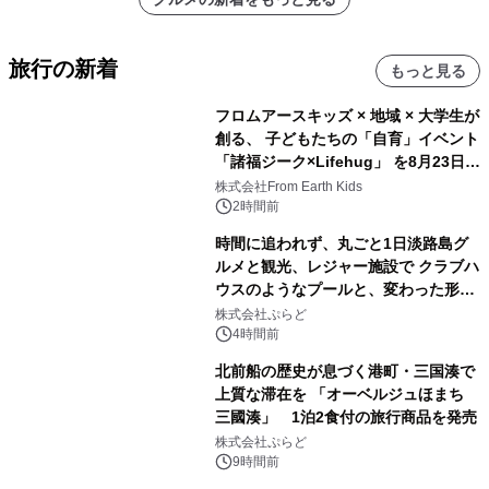
旅行の新着
もっと見る
フロムアースキッズ × 地域 × 大学生が
創る、 子どもたちの「自育」イベント
「諸福ジーク×Lifehug」 を8月23日
(日)開催
株式会社From Earth Kids
2時間前
時間に追われず、丸ごと1日淡路島グ
ルメと観光、レジャー施設で クラブハ
ウスのようなプールと、変わった形の
サウナも 「THE BOXY AWAJI」のお
株式会社ぷらど
得な素泊まり連泊プランで
4時間前
北前船の歴史が息づく港町・三国湊で
上質な滞在を 「オーベルジュほまち
三國湊」 1泊2食付の旅行商品を発売
株式会社ぷらど
9時間前