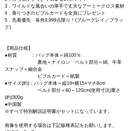
3．ワイルドな風合いの厚手で丈夫なアーミークロス素材
4．香りつきのビブルカードを全員にプレゼント
5．先着優先 各色9,999点限り！(ブルーグレイ／ブラッ
ク)
【商品仕様】
●材質 ：バッグ本体＝綿100％
裏地＝ナイロン ベルト部分＝綿、牛革
スナップ＝錫合金
ビブルカード＝紙製
●サイズ(約)：バッグ本体＝縦19×横15×マチ8cm
ベルト部分＝60～120cm(使用寸法)重さ
(約)300g
●中国製
※すべて特別解説証明書がセットになっています。
画像を使用する場合は下記版権表記をお願いします。