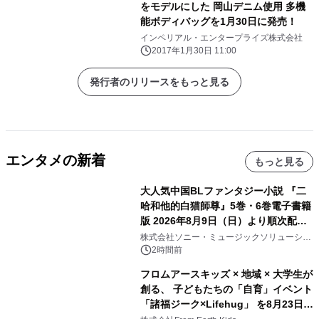
をモデルにした 岡山デニム使用 多機
能ボディバッグを1月30日に発売！
インペリアル・エンタープライズ株式会社
2017年1月30日 11:00
発行者のリリースをもっと見る
エンタメの新着
もっと見る
大人気中国BLファンタジー小説 『二
哈和他的白猫師尊』5巻・6巻電子書籍
版 2026年8月9日（日）より順次配信
開始
株式会社ソニー・ミュージックソリューショ
ンズ
2時間前
フロムアースキッズ × 地域 × 大学生が
創る、 子どもたちの「自育」イベント
「諸福ジーク×Lifehug」 を8月23日