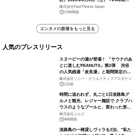
中無休のフィットネスジム＞
株式会社Fast Fitness Japan
15時間前
エンタメの新着をもっと見る
人気のプレスリリース
スヌーピーの湯が登場！ 「サウナのあ
とに楽しむPEANUTS」第2弾 渋谷
の人気銭湯「改良湯」と期間限定のコ
1
ラボレーション サウナイキタイコラ
株式会社ソニー・クリエイティブプロダクツ
ボグッズも発売決定！
1日前
時間に追われず、丸ごと1日淡路島グ
ルメと観光、レジャー施設で クラブハ
ウスのようなプールと、変わった形の
2
サウナも 「THE BOXY AWAJI」のお
株式会社ぷらど
得な素泊まり連泊プランで
9時間前
淡路島の一棟貸しヴィラを2泊、"私た