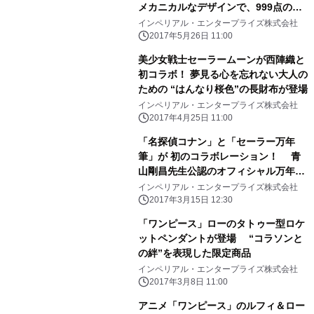
メカニカルなデザインで、999点の限
定発売
インペリアル・エンタープライズ株式会社
2017年5月26日 11:00
美少女戦士セーラームーンが西陣織と
初コラボ！ 夢見る心を忘れない大人の
ための “はんなり桜色”の長財布が登場
インペリアル・エンタープライズ株式会社
2017年4月25日 11:00
「名探偵コナン」と「セーラー万年
筆」が 初のコラボレーション！ 青
山剛昌先生公認のオフィシャル万年筆
が誕生！
インペリアル・エンタープライズ株式会社
2017年3月15日 12:30
「ワンピース」ローのタトゥー型ロケ
ットペンダントが登場 “コラソンと
の絆”を表現した限定商品
インペリアル・エンタープライズ株式会社
2017年3月8日 11:00
アニメ「ワンピース」のルフィ＆ロー