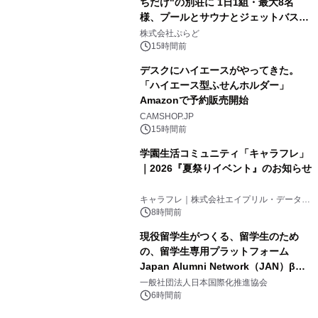
ちだけ"の別荘に 1日1組・最大8名
様、プールとサウナとジェットバス付
3
きで Villa Mon Temps AWAJIの連泊
株式会社ぷらど
素泊りプラン
15時間前
デスクにハイエースがやってきた。
「ハイエース型ふせんホルダー」
Amazonで予約販売開始
4
CAMSHOP.JP
15時間前
学園生活コミュニティ「キャラフレ」
｜2026『夏祭りイベント』のお知らせ
5
キャラフレ｜株式会社エイプリル・データ・
デザインズ
8時間前
現役留学生がつくる、留学生のため
の、留学生専用プラットフォーム
Japan Alumni Network（JAN）β版
6
をリリース
一般社団法人日本国際化推進協会
6時間前