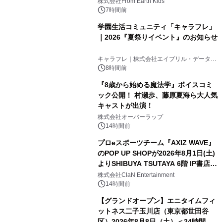
(日)開催
株式会社From Earth Kids
7時間前
学園生活コミュニティ「キャラフレ」
｜2026『夏祭りイベント』のお知らせ
キャラフレ｜株式会社エイプリル・データ・
デザインズ
8時間前
『8歳から始める魔法学』ボイスコミ
ック公開！ 村瀬歩、藤原夏海ら大人気
キャストが出演！
株式会社オーバーラップ
14時間前
プロeスポーツチーム『AXIZ WAVE』
のPOP UP SHOPが2026年8月1日(土)
よりSHIBUYA TSUTAYA 6階 IP書店で
開催決定！！
株式会社ClaN Entertainment
14時間前
【グランドオープン】エニタイムフィ
ットネス二子玉川店（東京都世田谷
区）2026年8月8日（土）＜24時間年