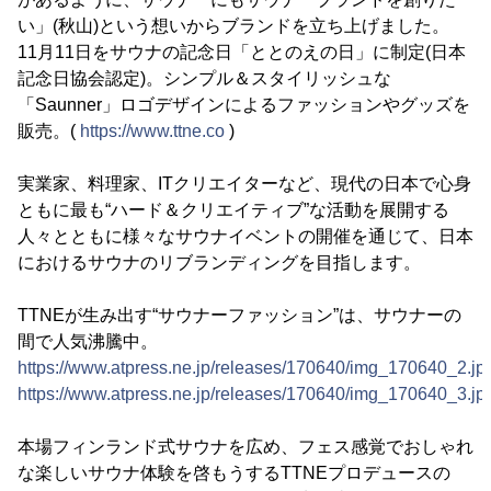
い」(秋山)という想いからブランドを立ち上げました。
11月11日をサウナの記念日「ととのえの日」に制定(日本
記念日協会認定)。シンプル＆スタイリッシュな
「Saunner」ロゴデザインによるファッションやグッズを
販売。(
https://www.ttne.co
)
実業家、料理家、ITクリエイターなど、現代の日本で心身
ともに最も“ハード＆クリエイティブ”な活動を展開する
人々とともに様々なサウナイベントの開催を通じて、日本
におけるサウナのリブランディングを目指します。
TTNEが生み出す“サウナーファッション”は、サウナーの
間で人気沸騰中。
https://www.atpress.ne.jp/releases/170640/img_170640_2.jp
https://www.atpress.ne.jp/releases/170640/img_170640_3.jp
本場フィンランド式サウナを広め、フェス感覚でおしゃれ
な楽しいサウナ体験を啓もうするTTNEプロデュースの