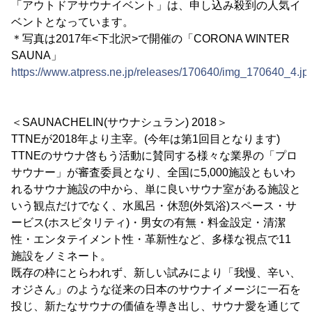
「アウトドアサウナイベント」は、申し込み殺到の人気イ
ベントとなっています。
＊写真は2017年<下北沢>で開催の「CORONA WINTER
SAUNA」
https://www.atpress.ne.jp/releases/170640/img_170640_4.jp
＜SAUNACHELIN(サウナシュラン) 2018＞
TTNEが2018年より主宰。(今年は第1回目となります)
TTNEのサウナ啓もう活動に賛同する様々な業界の「プロ
サウナー」が審査委員となり、全国に5,000施設ともいわ
れるサウナ施設の中から、単に良いサウナ室がある施設と
いう観点だけでなく、水風呂・休憩(外気浴)スペース・サ
ービス(ホスピタリティ)・男女の有無・料金設定・清潔
性・エンタテイメント性・革新性など、多様な視点で11
施設をノミネート。
既存の枠にとらわれず、新しい試みにより「我慢、辛い、
オジさん」のような従来の日本のサウナイメージに一石を
投じ、新たなサウナの価値を導き出し、サウナ愛を通じて