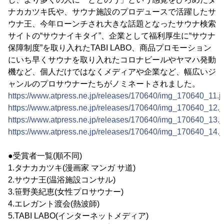
ナカカツキ氏や、サウナ施設のプロデュースで活躍したサ
ウナ王、今年ローンチされ大きな話題となったサウナ検索
サイトの“サウナイキタイ”、企業として福利厚生に“サウナ
保障制度”を取り入れたTABI LABO、商品プロモーション
にいち早くサウナを取り入れたコロナビールやヤマハ発動
機など、個人だけではなくメディアや企業など、幅広いジ
ャンルのプロサウナーたちがノミネートされました。
https://www.atpress.ne.jp/releases/170640/img_170640_11.j
https://www.atpress.ne.jp/releases/170640/img_170640_12.j
https://www.atpress.ne.jp/releases/170640/img_170640_13.j
https://www.atpress.ne.jp/releases/170640/img_170640_14.j
●受賞者一覧(順不同)
1.タナカカツキ(漫画家 マンガ サ道)
2.サウナ王(温浴施設コンサル)
3.笹野美紀恵(女性プロサウナー)
4.エレガント渡会(熱波師)
5.TABI LABO(インターネットメディア)