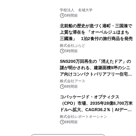
学校法人 名城大学
5時間前
北前船の歴史が息づく港町・三国湊で
上質な滞在を 「オーベルジュほまち
三國湊」 1泊2食付の旅行商品を発売
株式会社ぷらど
5時間前
SNS200万回再生の「消えたドア」の
謎が明かされる、建築面積9坪のシニ
ア向けコンパクトバリアフリー住宅が
誕生
株式会社アース
6時間前
コパッケージド・オプティクス
（CPO）市場、2035年28億8,700万米
ドルへ拡大、CAGR36.2％｜AIデータ
センター・高速光通信需要が成長を加
株式会社レポートオーシャン
速
6時間前