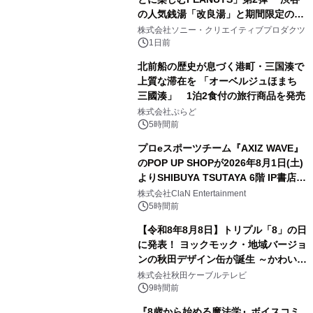
の人気銭湯「改良湯」と期間限定のコ
1
ラボレーション サウナイキタイコラ
株式会社ソニー・クリエイティブプロダクツ
ボグッズも発売決定！
1日前
北前船の歴史が息づく港町・三国湊で
上質な滞在を 「オーベルジュほまち
三國湊」 1泊2食付の旅行商品を発売
2
株式会社ぷらど
5時間前
プロeスポーツチーム『AXIZ WAVE』
のPOP UP SHOPが2026年8月1日(土)
よりSHIBUYA TSUTAYA 6階 IP書店で
3
開催決定！！
株式会社ClaN Entertainment
5時間前
【令和8年8月8日】トリプル「8」の日
に発表！ ヨックモック・地域バージョ
ンの秋田デザイン缶が誕生 ～かわいい
4
秋田犬の子犬と秋田の四季と名所を巡
株式会社秋田ケーブルテレビ
るパッケージ～ 9月1日(火)秋田県内で
9時間前
販売開始
『8歳から始める魔法学』ボイスコミ