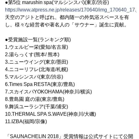
●第5位 marushin spa(マルシンスパ)(東京/渋谷)
https://www.atpress.ne.jp/releases/170640/img_170640_17.j
天空のアジトと呼ばれ、都内随一の外気浴スペースを有
し、様々な経営者や著名人の「サウナー」誕生に貢献。
●受賞施設一覧(ランキング順)
1.ウェルビー栄(愛知/名古屋)
2.湯らっくす(熊本/ 熊本)
3.ニューウイング(東京/墨田)
4.ニコーリフレ(北海道/札幌)
5.マルシンスパ(東京/渋谷)
6.Times Spa RESTA(東京/豊島)
7.スカイスパYOKOHAMA(神奈川/横浜)
8.豊島園 庭の湯(東京/豊島)
9.舞浜ユーラシア(千葉/浦安)
10.THERMAL SPA S.WAVE(神奈川/大磯)
11.IZBA(福岡/宗像)
「SAUNACHELIN 2018」受賞情報は公式サイトにて公開