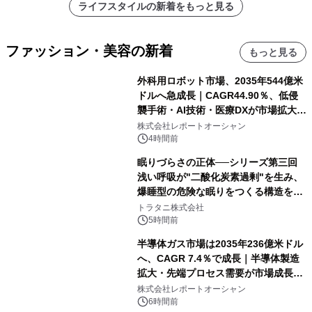
ライフスタイルの新着をもっと見る
ファッション・美容の新着
もっと見る
外科用ロボット市場、2035年544億米
ドルへ急成長｜CAGR44.90％、低侵
襲手術・AI技術・医療DXが市場拡大を
牽引
株式会社レポートオーシャン
4時間前
眠りづらさの正体──シリーズ第三回
浅い呼吸が"二酸化炭素過剰"を生み、
爆睡型の危険な眠りをつくる構造を解
説
トラタニ株式会社
5時間前
半導体ガス市場は2035年236億米ドル
へ、CAGR 7.4％で成長｜半導体製造
拡大・先端プロセス需要が市場成長を
加速
株式会社レポートオーシャン
6時間前