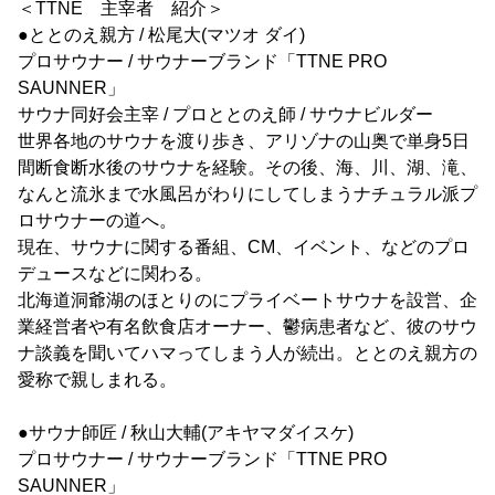
＜TTNE 主宰者 紹介＞
●ととのえ親方 / 松尾大(マツオ ダイ)
プロサウナー / サウナーブランド「TTNE PRO
SAUNNER」
サウナ同好会主宰 / プロととのえ師 / サウナビルダー
世界各地のサウナを渡り歩き、アリゾナの山奥で単身5日
間断食断水後のサウナを経験。その後、海、川、湖、滝、
なんと流氷まで水風呂がわりにしてしまうナチュラル派プ
ロサウナーの道へ。
現在、サウナに関する番組、CM、イベント、などのプロ
デュースなどに関わる。
北海道洞爺湖のほとりのにプライベートサウナを設営、企
業経営者や有名飲食店オーナー、鬱病患者など、彼のサウ
ナ談義を聞いてハマってしまう人が続出。ととのえ親方の
愛称で親しまれる。
●サウナ師匠 / 秋山大輔(アキヤマダイスケ)
プロサウナー / サウナーブランド「TTNE PRO
SAUNNER」