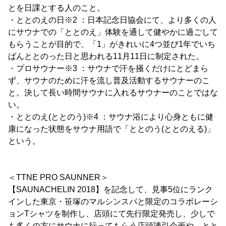
とを日課とする人のこと。
・ととのえの日※2 ：日本記念日協会にて、より多くの人
にサウナでの「ととのえ」体験を通して健やかに過ごして
もらうことが目的で、「1」がきれいに4つ並び1年でいち
ばんととのった日と思われる11月11日に制定された。
・プロサウナー※3 ：サウナで汗を掻くだけにとどまら
ず、サウナのために汗を流し普及活動するサウナーのこ
と。決して長い時間サウナに入れるサウナーのことではな
い。
・ととのえ(ととのう)※4 ：サウナ浴により心身ともに健
康になった状態をサウナ用語で「ととのう(ととのえる)」
という。
＜TTNE PRO SAUNNER＞
【SAUNACHELIN 2018】を記念して、見事5位にランク
インした東京・笹塚のマルシンスパと限定のコラボレーシ
ョンTシャツを制作し、店頭にて先行限定発売し、少しで
も多くの方にサウナに行ってもらう店頭誘引企画や、とと