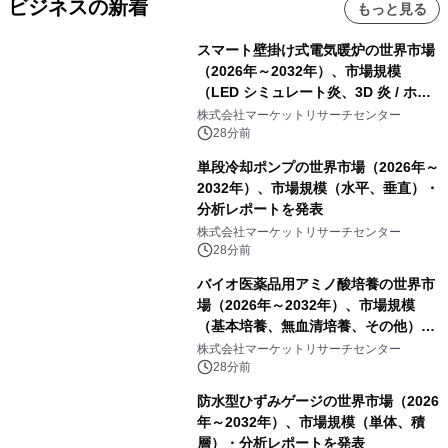
ビジネスの新着
もっと見る
スマート壁掛け式電気暖炉の世界市場
（2026年～2032年）、市場規模
（LED シミュレート炎、3D 炎 / ホロ
グラフィック効果、水ミスト炎）・分
株式会社マーケットリサーチセンター
析レポートを発表
28分前
単段冷却ポンプの世界市場（2026年～
2032年）、市場規模（水平、垂直）・
分析レポートを発表
株式会社マーケットリサーチセンター
28分前
バイオ医薬品用アミノ酸培養の世界市
場（2026年～2032年）、市場規模
（基本培養、無血清培養、その他）・
分析レポートを発表
株式会社マーケットリサーチセンター
28分前
防水型ひずみゲージの世界市場（2026
年～2032年）、市場規模（単体、積
層）・分析レポートを発表