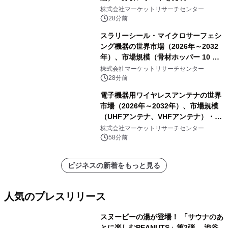
株式会社マーケットリサーチセンター
28分前
スラリーシール・マイクロサーフェシ
ング機器の世界市場（2026年～2032
年）、市場規模（骨材ホッパー 10 m³
以下、骨材ホッパー 10 m³～12 m³、
株式会社マーケットリサーチセンター
骨材ホッパー 12 m³以上）・分析レポ
28分前
ートを発表
電子機器用ワイヤレスアンテナの世界
市場（2026年～2032年）、市場規模
（UHFアンテナ、VHFアンテナ）・分
析レポートを発表
株式会社マーケットリサーチセンター
58分前
ビジネスの新着をもっと見る
人気のプレスリリース
スヌーピーの湯が登場！ 「サウナのあ
とに楽しむPEANUTS」第2弾 渋谷