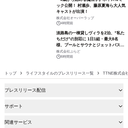
ック公開！ 村瀬歩、藤原夏海ら大人気
キャストが出演！
5
株式会社オーバーラップ
4時間前
淡路島の一棟貸しヴィラを2泊、"私た
ちだけ"の別荘に 1日1組・最大8名
様、プールとサウナとジェットバス付
6
きで Villa Mon Temps AWAJIの連泊
株式会社ぷらど
素泊りプラン
6時間前
トップ
ライフスタイルのプレスリリース一覧
TTNE株式会
プレスリリース配信
サポート
関連サービス