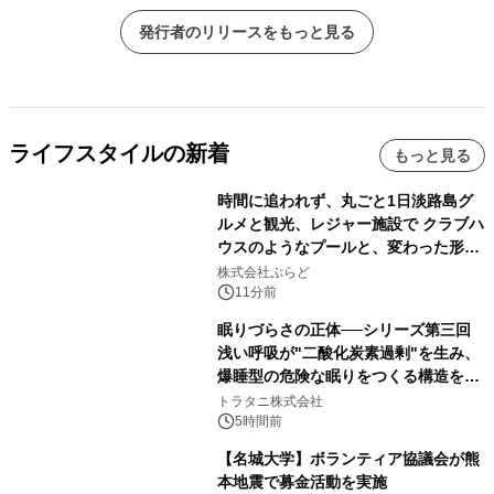
発行者のリリースをもっと見る
ライフスタイルの新着
もっと見る
時間に追われず、丸ごと1日淡路島グ
ルメと観光、レジャー施設で クラブハ
ウスのようなプールと、変わった形の
サウナも 「THE BOXY AWAJI」のお
株式会社ぷらど
得な素泊まり連泊プランで
11分前
眠りづらさの正体──シリーズ第三回
浅い呼吸が"二酸化炭素過剰"を生み、
爆睡型の危険な眠りをつくる構造を解
説
トラタニ株式会社
5時間前
【名城大学】ボランティア協議会が熊
本地震で募金活動を実施