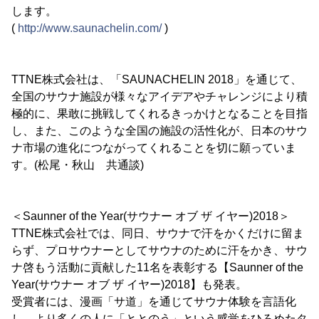
します。
(
http://www.saunachelin.com/
)
TTNE株式会社は、「SAUNACHELIN 2018」を通じて、
全国のサウナ施設が様々なアイデアやチャレンジにより積
極的に、果敢に挑戦してくれるきっかけとなることを目指
し、また、このような全国の施設の活性化が、日本のサウ
ナ市場の進化につながってくれることを切に願っていま
す。(松尾・秋山 共通談)
＜Saunner of the Year(サウナー オブ ザ イヤー)2018＞
TTNE株式会社では、同日、サウナで汗をかくだけに留ま
らず、プロサウナーとしてサウナのために汗をかき、サウ
ナ啓もう活動に貢献した11名を表彰する【Saunner of the
Year(サウナー オブ ザ イヤー)2018】も発表。
受賞者には、漫画「サ道」を通じてサウナ体験を言語化
し、より多くの人に「ととのう」という感覚をひろめたタ