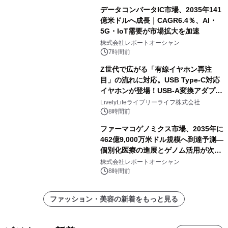
データコンバータIC市場、2035年141
億米ドルへ成長｜CAGR6.4％、AI・
5G・IoT需要が市場拡大を加速
株式会社レポートオーシャン
7時間前
Z世代で広がる「有線イヤホン再注
目」の流れに対応。USB Type-C対応
イヤホンが登場！USB-A変換アダプタ
ー付きでスマホからパソコンまで幅広
LivelyLifeライブリーライフ株式会社
く活用可能
8時間前
ファーマコゲノミクス市場、2035年に
462億9,000万米ドル規模へ到達予測―
個別化医療の進展とゲノム活用が次世
代ヘルスケア投資を加速
株式会社レポートオーシャン
8時間前
ファッション・美容の新着をもっと見る