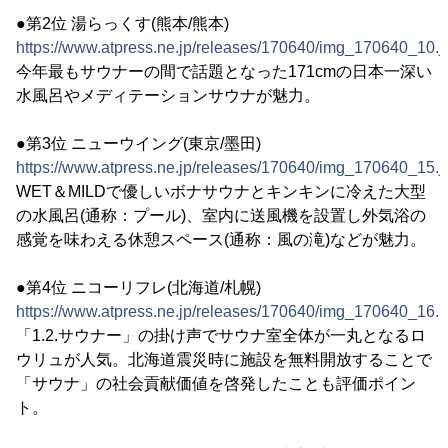
●第2位 湯らっくす(熊本/熊本)
https://www.atpress.ne.jp/releases/170640/img_170640_10.j
今年最もサウナーの間で話題となった171cmの日本一深い
水風呂やメディテーションサウナが魅力。
●第3位 ニューウイング(東京/墨田)
https://www.atpress.ne.jp/releases/170640/img_170640_15.j
WET＆MILDで優しいボナサウナとキンキンに冷えた大型
の水風呂(通称：プール)、室内に送風機を設置し外気浴の
感覚を味わえる休憩スペース(通称：風の滝)などが魅力。
●第4位 ニコーリフレ(北海道/札幌)
https://www.atpress.ne.jp/releases/170640/img_170640_16.
「1.2.サウナー」の掛け声でサウナ室全体が一丸となるロ
ウリュが人気。北海道震災時に施設を無料開放することで
「サウナ」の社会貢献価値を啓発したことも評価ポイン
ト。