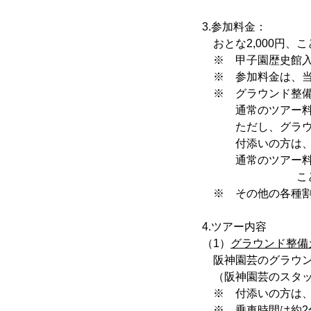
3.参加料金：
おとな2,000円、
※ 甲子園歴史館入
※ 参加料金は、当
※ グラウンド整備
通常のツアー料金
ただし、グラウン
付添いの方は、最
通常のツアー料金
こども（4歳～
※ その他の各種割
4.ツアー内容
（1）
グラウンド整備
阪神園芸のグラウン
（阪神園芸のスタッ
※ 付添いの方は、
※ 乗車時間は約2