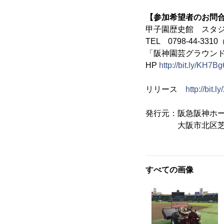
【参加希望者のお問
甲子園歴史館 スタ
TEL 0798-44-3
「阪神園芸グラウン
HP
http://bit.ly/KH7Bg
リリース
http://bit.
発行元：阪急阪神ホ
大阪市北区芝田1-
すべての画像