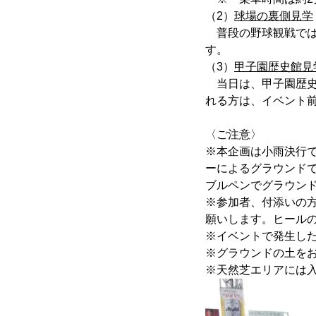
（2）
球場の裏側見学
普段の野球観戦では
す。
（3）
甲子園歴史館見
当日は、甲子園歴史館
れる方は、イベント
〈ご注意〉
※本企画は小雨決行
ーによるグラウンド
ブルペンでグラウン
※参加者、付添いの
願いします。ヒール
※イベントで発生し
※グラウンドの土を
※天然芝エリアには