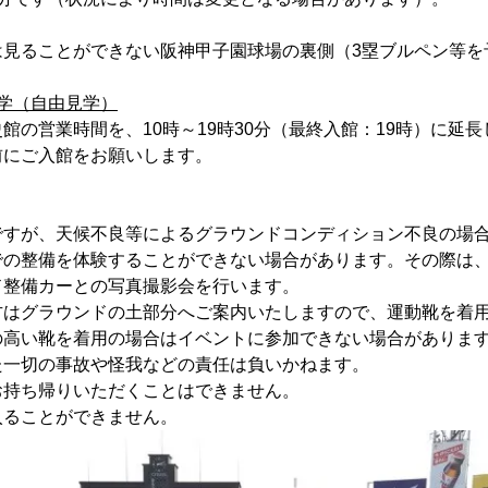
見ることができない阪神甲子園球場の裏側（3塁ブルペン等を
学（自由見学）
の営業時間を、10時～19時30分（最終入館：19時）に延
前にご入館をお願いします。
ですが、天候不良等によるグラウンドコンディション不良の場
での整備を体験することができない場合があります。その際は、
ド整備カーとの写真撮影会を行います。
方はグラウンドの土部分へご案内いたしますので、運動靴を着
の高い靴を着用の場合はイベントに参加できない場合がありま
た一切の事故や怪我などの責任は負いかねます。
お持ち帰りいただくことはできません。
入ることができません。