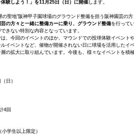
体験しよう！」を11月25日（日）に開催
します。
球の聖地”阪神甲子園球場のグラウンド整備を担う阪神園芸の
園芸の方々と一緒に整備カーに乗り、グラウンド整備
を行って
ができない特別な内容となっています。
では、今回のイベントのほか、マウンドでの投球体験イベント
ールイベントなど、催物が開催されない日に球場を活用したイ
ン層の拡大に取り組んでいます。今後も、様々なイベントを積
日（日）
 計4回
（小学生以上限定）