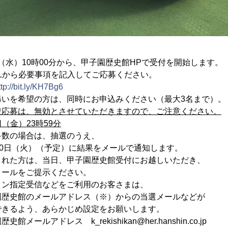
日（水）10時00分から、甲子園歴史館HPで受付を開始します。
要事項を記入してご応募ください。
ttp://bit.ly/KH7Bg6
の方は、同時にお申込みください（最大3名まで）。
複応募は、無効とさせていただきますので、ご注意ください。
日（金）23時59分
合は、抽選のうえ、
）（予定）に結果をメールで通知します。
、当日、甲子園歴史館受付にお越しいただき、
ご提示ください。
受信などをご利用のお客さまは、
メールアドレス（※）からの当選メールなどが
、あらかじめ設定をお願いします。
レス k_rekishikan@her.hanshin.co.jp