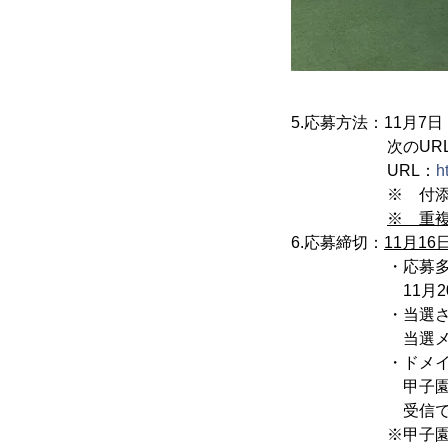
5.応募方法：11月7
次のURLから必
URL：
h
※ 付添いを希望
※ 重
6.応募締切：
11月16
・応募多数の場
11月20日（火
・当選された方は
当選メールを
・ドメイン指定
甲子園歴史館の
受信できるよう
※甲子園歴史館メールアド