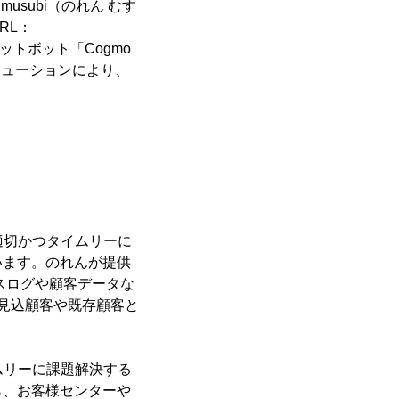
usubi（のれん むす
RL：
ャットボット「Cogmo
リューションにより、
適切かつタイムリーに
います。のれんが提供
セスログや顧客データな
見込顧客や既存顧客と
ムリーに課題解決する
ら、お客様センターや