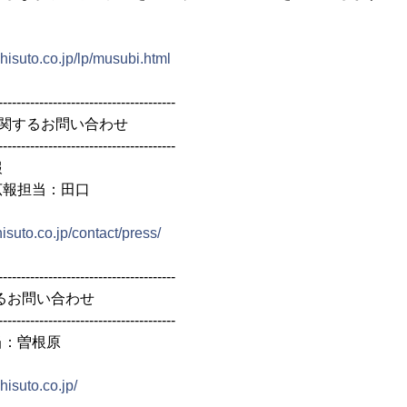
shisuto.co.jp/lp/musubi.html
---------------------------------------
関するお問い合わせ
---------------------------------------
報
広報担当：田口
isuto.co.jp/contact/press/
---------------------------------------
するお問い合わせ
---------------------------------------
当：曽根原
hisuto.co.jp/