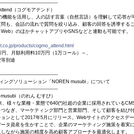
---------------------------------------
Attend（コグモアテンド）
日本語版の機能を活用し、人の話す言葉（自然言語）を理解して応答
質問も、会話の流れで質問を絞り込み、顧客の回答を誘導する
Web）のほかチャットアプリやSNSなどと連動も可能です。
ct.co.jp/products/cogmo_attend.html
万円、月額利用料10万円（1万コール）～、
等別途
---------------------------------------
ングソリューション「NOREN musubi」について
---------------------------------------
musubi（のれん むすび）
来、様々な業種・業態で640(*)社超の企業に採用されているCM
をつなぎ、マーケティング部門と営業部門、そして顧客を結び
ョンとして2017年5月にリリース。Webサイトのアクセスデ
データ資産を生かすことで、企業のマーケティング施策を着実
返しながら施策の精度を高め顧客アプローチを最適化します。