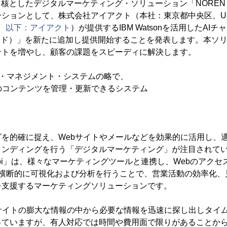
中核としたデジタルマーケティング・ソリューション「NOREN m
ションとして、株式会社アイアクト（本社：東京都中央区、U
.co.jp/、以下：アイアクト
）が提供するIBM Watsonを活用したAIチ
アテンド）」を新たに追加し提供開始することを発表します。本ソ
ントを増やし、顧客の課題をスピーディに解決します。
ツ・マネジメント・システムの略で、
ンテンツを管理・更新できるシステム
を的確に捉え、Webサイトやメールなどを効果的に活用し、
ランディングを行う「デジタルマーケティング」が注目されて
subi」は、様々なマーケティングツールと連携し、Webのアク
で横断的に可視化および分析を行うことで、営業活動の効率化、
を支援するマーケティングソリューションです。
サイトの膨大な情報の中から必要な情報を迅速に探し出しタイ
っていますが、有人対応では時間や費用面で限りがあることか