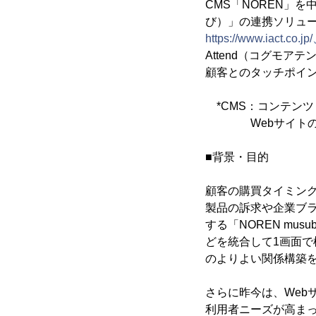
CMS「NOREN」を
び）」の連携ソリュー
https://www.iact
Attend（コグモ
顧客とのタッチポイ
*CMS：コンテン
Webサイトのコ
■背景・目的
顧客の購買タイミング
製品の訴求や企業ブ
する「NOREN mu
どを統合して1画面
のよりよい関係構築
さらに昨今は、Web
利用者ニーズが高ま