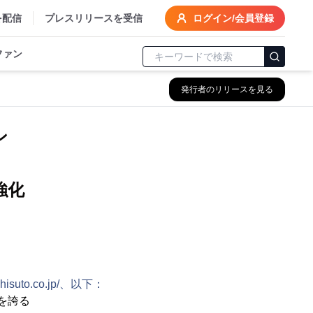
を配信
プレスリリースを受信
ログイン/会員登録
ファン
発行者のリリースを見る
ン
強化
.ashisuto.co.jp/、以下：
率を誇る