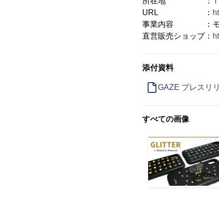
所在地 ：〒160-00
URL ：
h
事業内容 ：モバイ
直営販売ショップ：
h
添付資料
GAZE プレスリ
すべての画像