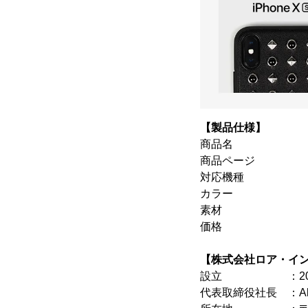
【製品仕様】
商品名 ：Glit
商品ページ 
対応機種 ：iPhone 
カラー ：OX 
素材 ：合成
価格 ：4,6
【株式会社ロア・イ
設立 ：200
代表取締役社長 ：All