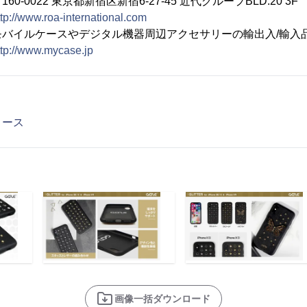
22 東京都新宿区新宿6-27-45 近代グループBLD.20 3F
ttp://www.roa-international.com
ルケースやデジタル機器周辺アクセサリーの輸出入/輸入
ttp://www.mycase.jp
リース
画像一括ダウンロード