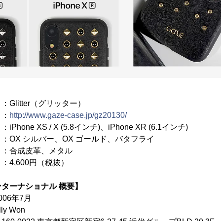
ter（グリッター）
：
http://www.gaze-case.jp/gz20130/
XS / X (5.8インチ)、iPhone XR (6.1インチ)
シルバー、OX ゴールド、バタフライ
皮革、メタル
00円（税抜）
ンターナショナル
概要】
6年7月
y Won