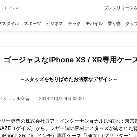
プレスリリース
アットプレス
フスタイル
スポーツ
ビジネス
テック
モバイル
乗り物
クラ
、ゴージャスなiPhone XS / XR専用ケ
～スタッズをちりばめたお洒落なデザイン～
ナショナル
商品
2018年10月24日 08:00
サリー専門の株式会社ロア・インターナショナル(所在地：東京
)は、GAZE（ゲイズ）から、レザー調の素材にスタッズが施された背
チ）、iPhone XR（6.1インチ）専用ケース「Glitter（グリッ