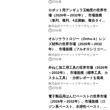
23分前
ロボット用アンギュラ玉軸受の世界市
場（2026年～2032年）、市場規模
（単列、複列、4点接触、複合タイ
プ）・分析レポートを発表
株式会社マーケットリサーチセンター
23分前
オルソケラトロジー（Ortho-k）レン
ズ材料の世界市場（2026年～2032
年）、市場規模（フルオロシリコーン
アクリレート、シリコーンアクリレー
株式会社マーケットリサーチセンター
ト、その他）・分析レポートを発表
23分前
外ねじ加工用工具の世界市場（2026年
～2032年）、市場規模（標準工具、カ
スタム工具）・分析レポートを発表
株式会社マーケットリサーチセンター
23分前
電子製品用はんだペーストの世界市場
（2026年～2032年）、市場規模（ロ
ジン系ペースト、水溶性ペースト、ノ