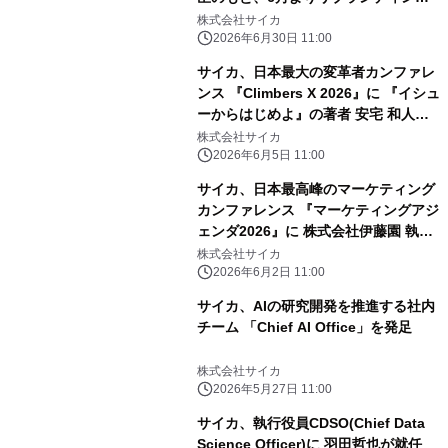
を本格始動
株式会社サイカ
2026年6月30日 11:00
サイカ、日本最大の変革者カンファレ
ンス 『Climbers X 2026』に 『イシュ
ーからはじめよ』の著者 安宅 和人氏
と登壇
株式会社サイカ
2026年6月5日 11:00
サイカ、日本最高峰のマーケティング
カンファレンス 『マーケティングアジ
ェンダ2026』に 株式会社伊藤園 執行
役員 マーケティング本部長 志田 光正
株式会社サイカ
氏と登壇
2026年6月2日 11:00
サイカ、AIの研究開発を推進する社内
チーム 「Chief AI Office」を発足
株式会社サイカ
2026年5月27日 11:00
サイカ、執行役員CDSO(Chief Data
Science Officer)に 羽田哲也が就任