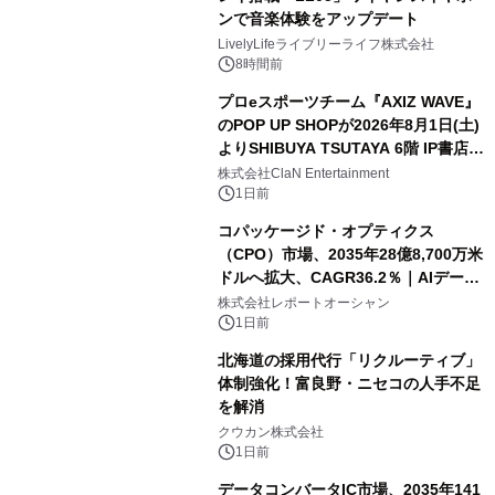
ンで音楽体験をアップデート
LivelyLifeライブリーライフ株式会社
8時間前
プロeスポーツチーム『AXIZ WAVE』
のPOP UP SHOPが2026年8月1日(土)
よりSHIBUYA TSUTAYA 6階 IP書店で
開催決定！！
株式会社ClaN Entertainment
1日前
コパッケージド・オプティクス
（CPO）市場、2035年28億8,700万米
ドルへ拡大、CAGR36.2％｜AIデータ
センター・高速光通信需要が成長を加
株式会社レポートオーシャン
速
1日前
北海道の採用代行「リクルーティブ」
体制強化！富良野・ニセコの人手不足
を解消
クウカン株式会社
1日前
データコンバータIC市場、2035年141