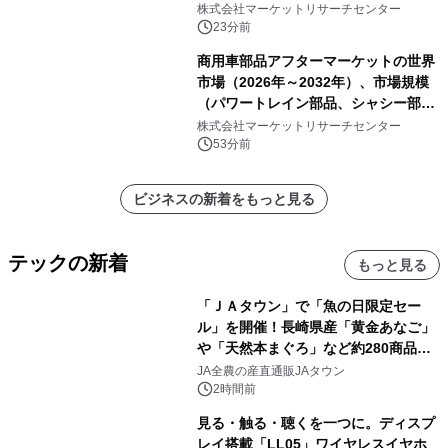
ークリーンペースト）・分析レポート
株式会社マーケットリサーチセンター
を発表
23分前
商用車部品アフターマーケットの世界
市場（2026年～2032年）、市場規模
（パワートレイン部品、シャシー部
品、ボディ・キャビン部品、電気・電
株式会社マーケットリサーチセンター
子部品、インテリア・快適性部品）・
53分前
分析レポートを発表
ビジネスの新着をもっと見る
テックの新着
もっと見る
「ＪＡタウン」で「魚の日限定セー
ル」を開催！長崎県産「黄金あなご」
や「天然本まぐろ」など約280商品を
販売！～毎月１０日の定例企画～
JA全農の産直通販JAタウン
2時間前
見る・触る・聴くを一つに。ディスプ
レイ搭載「LL05」ワイヤレスイヤホ