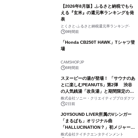
【2026年8月版】ふるさと納税でもら
える『玄米』の還元率ランキングを発
表
3
とくさと-ふるさと納税還元率ランキング-
9時間前
「Honda CB250T HAWK」Tシャツ登
場
4
CAMSHOP.JP
6時間前
スヌーピーの湯が登場！ 「サウナのあ
とに楽しむPEANUTS」第2弾 渋谷
の人気銭湯「改良湯」と期間限定のコ
5
ラボレーション サウナイキタイコラ
株式会社ソニー・クリエイティブプロダクツ
ボグッズも発売決定！
2日前
JOYSOUND LIVER所属のVシンガー
「まるぱも」オリジナル曲
「HALLUCINATION？」初メジャー配
6
信リリース決定！
株式会社テイチクエンタテインメント