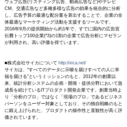
ウェブ広告(リスティング広告、動画広告など)やテレビ
CM、交通広告など多種多様な広告の効果を統合的に分析
し、広告予算の最適な配分案を算出することで、企業の全
体最適なマーケティング活動を支援するツールです。
2016年9月の提供開始から約1年で、すでに国内の広告宣
伝費トップ100企業(*3)の1割の企業で広告分析にマゼラン
が利用され、高い評価を得ています。
■株式会社サイカについて
http://xica.net/
サイカは、“すべてのデータに示唆を届けすべての人に幸
福を届ける”というミッションのもと、2012年の創業以
来、統計分析システムの企画・開発・提供分野において急
成長を続けているITプロダクト開発企業です。創業当時よ
り「分析のプロ」ではなく「現場のプロ」であるビジネス
パーソンをユーザー対象としており、その独自戦略のもと
に鍛え上げられた、プロダクトの操作性と直観性が高く評
価されています。