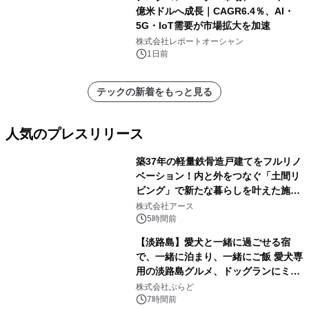
億米ドルへ成長｜CAGR6.4％、AI・
5G・IoT需要が市場拡大を加速
株式会社レポートオーシャン
1日前
テックの新着をもっと見る
人気のプレスリリース
築37年の軽量鉄骨造戸建てをフルリノ
ベーション！内と外をつなぐ「土間リ
ビング」で新たな暮らしを叶えた施工
1
事例を株式会社アースが公開
株式会社アース
5時間前
【淡路島】愛犬と一緒に過ごせる宿
で、一緒に泊まり、一緒にご飯 愛犬専
用の淡路島グルメ、ドッグランにミニ
2
プール グランピングとトレーラーハウ
株式会社ぷらど
スの2施設で
7時間前