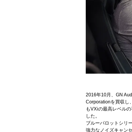
2016年10月、GN
Corporationを
もVXiの最高レベル
した。
ブルーパロットシリ
強力なノイズキャン