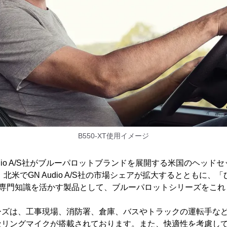
B550-XT使用イメージ
 Audio A/S社がブルーパロットブランドを展開する米国のヘッドセ
買収し、北米でGN Audio A/S社の市場シェアが拡大するとともに
の専門知識を活かす製品として、ブルーパロットシリーズをこ
ーズは、工事現場、消防署、倉庫、バスやトラックの運転手な
セリングマイクが搭載されております。また、快適性を考慮し