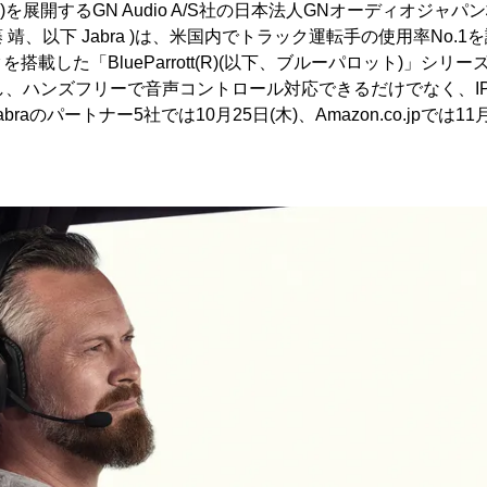
ラ)を展開するGN Audio A/S社の日本法人GNオーディオジャ
靖、以下 Jabra )は、米国内でトラック運転手の使用率No.
搭載した「BlueParrott(R)(以下、ブルーパロット)」シリ
し、ハンズフリーで音声コントロール対応できるだけでなく、IP
abraのパートナー5社では10月25日(木)、Amazon.co.jpでは