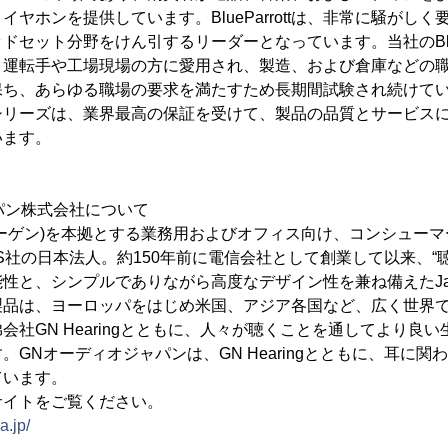
ヤホンを提供しています。BlueParrottは、非常に騒がし
セット分野をけん引するリーダーとなっています。当社のBlueP
ク運転手や工場現場の方に愛用され、製造、および倉庫などの
、あらゆる職場の要求を満たすため長期間試験され続けています。B
rottシリーズは、業界最高の保証を受けて、製品の品質とサービ
います。
パン株式会社について
ーゲン)を本拠とする業務用およびオフィス向け、コンシュー
o A/S社の日本法人。約150年前に電信会社として創業して以来、
性と、シンプルでありながら高度なデザイン性を兼ね備えたJa
製品は、ヨーロッパをはじめ米国、アジア各国など、広く世界
会社GN Hearingとともに、人々が聴くことを通してより良
。GNオーディオジャパンは、GN Hearingとともに、耳に関
ています。
サイトをご覧ください。
a.jp/