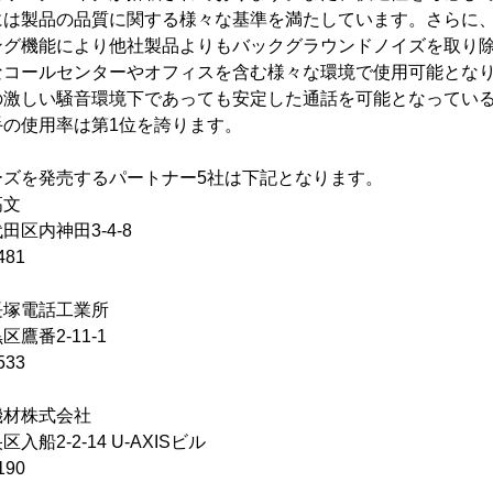
には製品の品質に関する様々な基準を満たしています。さらに
ング機能により他社製品よりもバックグラウンドノイズを取り
なコールセンターやオフィスを含む様々な環境で使用可能とな
の激しい騒音環境下であっても安定した通話を可能となってい
手の使用率は第1位を誇ります。
ーズを発売するパートナー5社は下記となります。
高文
区内神田3-4-8
481
塚電話工業所
鷹番2-11-1
533
材株式会社
船2-2-14 U-AXISビル
190