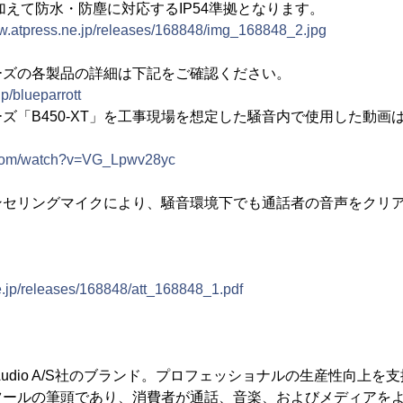
水・防塵に対応するIP54準拠となります。
ww.atpress.ne.jp/releases/168848/img_168848_2.jpg
ーズの各製品の詳細は下記をご確認ください。
jp/blueparrott
ズ「B450-XT」を工事現場を想定した騒音内で使用した動画
.com/watch?v=VG_Lpwv28yc
ンセリングマイクにより、騒音環境下でも通話者の音声をクリ
e.jp/releases/168848/att_168848_1.pdf
N Audio A/S社のブランド。プロフェッショナルの生産性向上
ツールの筆頭であり、消費者が通話、音楽、およびメディアを