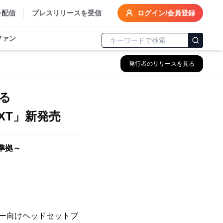
を配信
プレスリリースを受信
ログイン/会員登録
ファン
発行者のリリースを見る
る
-XT」新発売
準拠～
マー向けヘッドセットブ