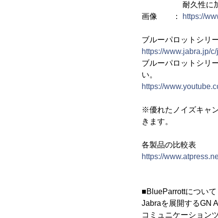
耐久性に加えて防
画像 ：
https://w
ブルーパロットシリ
https://www.jabra.jp/c/
ブルーパロットシリー
い。
https://www.youtube
※優れたノイズキャ
きます。
各製品の比較表
https://www.atpress.n
■BlueParrottについて
Jabraを展開するG
コミュニケーション