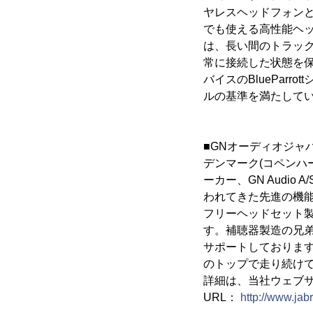
ヤレスヘッドフォンとイ
でも使える高性能ヘッド
は、長い間のトラッ
常に接続した状態を保ち
バイスのBluePar
ルの基準を満たして
■GNオーディオジャ
デンマーク(コペンハ
ーカー、GN Audi
われてきた先進の機能
フリーヘッドセット
す。補聴器製造の兄弟
サポートしております
のトップで走り続け
詳細は、当社ウェブ
URL：
http://www.jabr