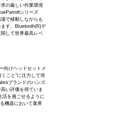
く要求の厳しい作業環境
arrottシリーズ
職場で移動しながらも
luetooth(R)デ
スに関して世界最高レベ
マー向けヘッドセットメ
“聴くこと”に注力して培
braブランドのハンズ
で高い評価を得ていま
い生活を過ごせるように
わる機器において業界