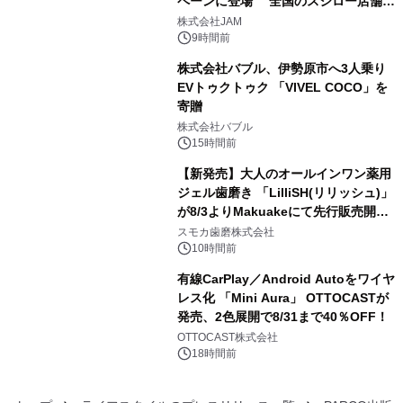
ペーンに登場 全国のスシロー店舗で
3
GR 4車種の FUNBOO(ミニカー)付き
株式会社JAM
メニューが展開されます
9時間前
株式会社バブル、伊勢原市へ3人乗り
EVトゥクトゥク 「VIVEL COCO」を
寄贈
4
株式会社バブル
15時間前
【新発売】大人のオールインワン薬用
ジェル歯磨き 「LilliSH(リリッシュ)」
が8/3よりMakuakeにて先行販売開
5
始！
スモカ歯磨株式会社
10時間前
有線CarPlay／Android Autoをワイヤ
レス化 「Mini Aura」 OTTOCASTが
発売、2色展開で8/31まで40％OFF！
6
OTTOCAST株式会社
18時間前