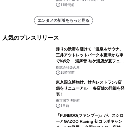
11時間前
エンタメの新着をもっと見る
人気のプレスリリース
帰りの渋滞を避けて「温泉＆サウナ」
三井アウトレットパーク木更津から車
で約5分 湯舞音 袖ケ浦店が夏フェア
1
メニューを提供
株式会社楽久屋
15時間前
東京国立博物館、館内レストラン3店
舗をリニューアル 各店舗の詳細を発
表！
2
東京国立博物館
1日前
『FUNBOO(ファンブー)』が、スシロ
ーとGAZOO Racing 初コラボキャン