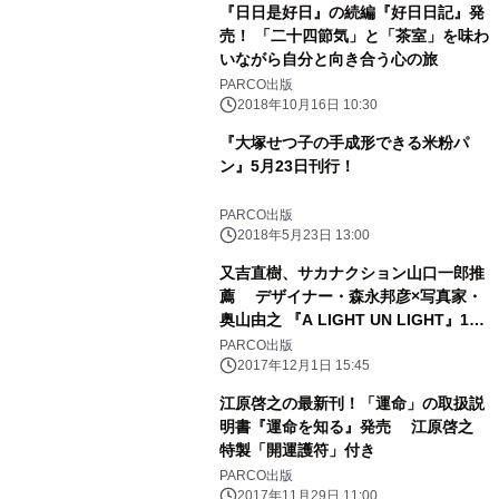
『日日是好日』の続編『好日日記』発
売！ 「二十四節気」と「茶室」を味わ
いながら自分と向き合う心の旅
PARCO出版
2018年10月16日 10:30
『大塚せつ子の手成形できる米粉パ
ン』5月23日刊行！
PARCO出版
2018年5月23日 13:00
又吉直樹、サカナクション山口一郎推
薦 デザイナー・森永邦彦×写真家・
奥山由之 『A LIGHT UN LIGHT』11
月30日(木)に発売
PARCO出版
2017年12月1日 15:45
江原啓之の最新刊！「運命」の取扱説
明書『運命を知る』発売 江原啓之
特製「開運護符」付き
PARCO出版
2017年11月29日 11:00