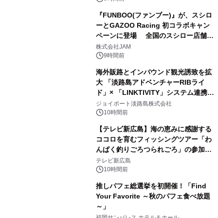
『FUNBOO(ファンブー)』が、スシロ
ーとGAZOO Racing 初コラボキャン
ペーンに登場 全国のスシロー店舗で
GR 4車種の FUNBOO(ミニカー)付き
株式会社JAM
メニューが展開されます
9時間前
海外販路とインバウンド観光誘致を拡
大 「淡路島アドベンチャーRIBライ
ド」× 「LINKTIVITY」システム連携を
開始！
ジョイポート淡路島株式会社
10時間前
【テレビ新広島】海の恵みに感謝する
ココロを育むフィッシングツアー「わ
んぱく釣りごろつられごろ」の参加小
学生を募集
テレビ新広島
10時間前
推しパフェ総選挙を初開催！「Find
Your Favorite ～秋のパフェ食べ放題
～」
福岡サンパレス ホテル＆ホール