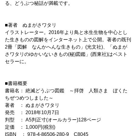
る、どうぶつ秘話が満載です。
■著者 ぬまがさワタリ
イラストレーター。2016年より鳥と水生生物を中心とし
た生きものの図解をインターネット上で公開。著者の既刊
2冊「図解 なんかへんな生きもの」(光文社)、「ぬまが
さワタリのゆかいないきもの(秘)図鑑」(西東社)はベスト
セラーに。
■書籍概要
書籍名： 絶滅どうぶつ図鑑 ～拝啓 人類さま ぼくた
ちぜつめつしました～
著者 ： ぬまがさワタリ
発売 ： 2018年10月7日
判型 ： A5判正寸(オールカラー)128ページ
定価 ： 1,000円(税別)
ISBN ： 978-4-86506-280-9 C8045