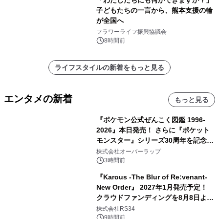
「わたしたちにも何かできますか？」
子どもたちの一言から、熊本支援の輪
が全国へ
フラワーライフ振興協議会
8時間前
ライフスタイルの新着をもっと見る
エンタメの新着
もっと見る
『ポケモン公式ぜんこく図鑑 1996-
2026』本日発売！ さらに『ポケット
モンスター』シリーズ30周年を記念し
た画集『ポケットモンスター ビジュア
株式会社オーバーラップ
ルアートブック』の発売決定！ 2026
3時間前
年12月18日（金）、3冊同時発売！
『Karous -The Blur of Re:venant-
New Order』 2027年1月発売予定！
クラウドファンディングを8月8日より
開始
株式会社RS34
9時間前