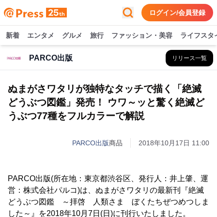
ログイン/会員登録
新着
エンタメ
グルメ
旅行
ファッション・美容
ライフスタ
PARCO出版
リリース一覧
ぬまがさワタリが独特なタッチで描く「絶滅
どうぶつ図鑑」発売！ ウワ～ッと驚く絶滅ど
うぶつ77種をフルカラーで解説
PARCO出版
商品
2018年10月17日 11:00
PARCO出版(所在地：東京都渋谷区、発行人：井上肇、運
営：株式会社パルコ)は、ぬまがさワタリの最新刊『絶滅
どうぶつ図鑑 ～拝啓 人類さま ぼくたちぜつめつしま
した～』を2018年10月7日(日)に刊行いたしました。