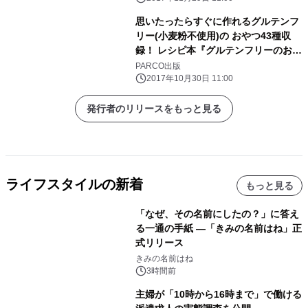
思いたったらすぐに作れるグルテンフ
リー(小麦粉不使用)の おやつ43種収
録！ レシピ本『グルテンフリーのおや
つ』発売
PARCO出版
2017年10月30日 11:00
発行者のリリースをもっと見る
ライフスタイルの新着
もっと見る
「なぜ、その名前にしたの？」に答え
る一通の手紙 ―「きみの名前はね」正
式リリース
きみの名前はね
3時間前
主婦が「10時から16時まで」で働ける