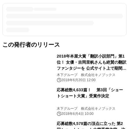
この発行者のリリース
2018年本屋大賞「翻訳小説部門」第1
位！ 女優・吉岡里帆さんも絶賛の翻訳
ファンタジーを 公式サイト上で期間限
定全文無料公開！！！
木下グループ 株式会社キノブックス
2018年6月20日 12:00
応募総数4,633篇！ 第3回「ショー
トショート大賞」受賞作決定
木下グループ 株式会社キノブックス
2018年6月4日 10:00
応募総数4,578篇の頂点に立った 第2