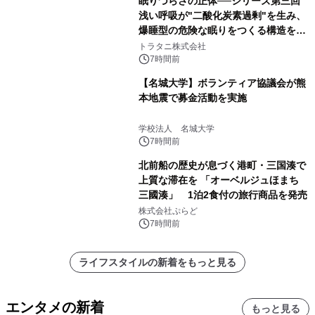
眠りづらさの正体──シリーズ第三回
浅い呼吸が"二酸化炭素過剰"を生み、
爆睡型の危険な眠りをつくる構造を解
説
トラタニ株式会社
7時間前
【名城大学】ボランティア協議会が熊
本地震で募金活動を実施
学校法人 名城大学
7時間前
北前船の歴史が息づく港町・三国湊で
上質な滞在を 「オーベルジュほまち
三國湊」 1泊2食付の旅行商品を発売
株式会社ぷらど
7時間前
ライフスタイルの新着をもっと見る
エンタメの新着
もっと見る