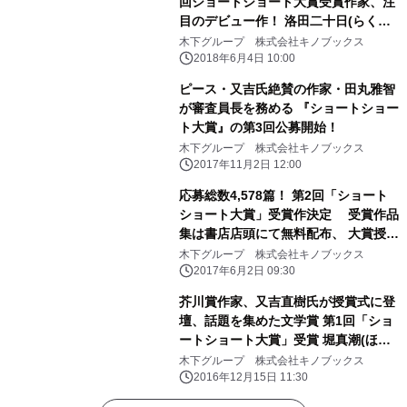
回ショートショート大賞受賞作家、注
目のデビュー作！ 洛田二十日(らくだ
はつか)『ずっと喪』発刊のご案内
木下グループ 株式会社キノブックス
2018年6月4日 10:00
ピース・又吉氏絶賛の作家・田丸雅智
が審査員長を務める 『ショートショー
ト大賞』の第3回公募開始！
木下グループ 株式会社キノブックス
2017年11月2日 12:00
応募総数4,578篇！ 第2回「ショート
ショート大賞」受賞作決定 受賞作品
集は書店店頭にて無料配布、 大賞授賞
者は受賞作を含む単行本を刊行予定
木下グループ 株式会社キノブックス
2017年6月2日 09:30
芥川賞作家、又吉直樹氏が授賞式に登
壇、話題を集めた文学賞 第1回「ショ
ートショート大賞」受賞 堀真潮(ほ
り・ましお)が 作品集『抱卵』で12月
木下グループ 株式会社キノブックス
15日にデビュー
2016年12月15日 11:30