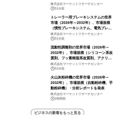
レポートを発表
株式会社マーケットリサーチセンター
51分前
トレーラー用ブレーキシステムの世界
市場（2026年～2032年）、市場規模
（慣性ブレーキシステム、電気ブレー
キシステム、その他）・分析レポート
株式会社マーケットリサーチセンター
を発表
51分前
流動性調整剤の世界市場（2026年～
2032年）、市場規模（シリコーン系改
質剤、フッ素樹脂系改質剤、アクリル
系改質剤、ポリウレタン系改質剤、ワ
株式会社マーケットリサーチセンター
ックス系改質剤）・分析レポートを発
51分前
表
火山灰粉砕機の世界市場（2026年～
2032年）、市場規模（自動粉砕機、手
動粉砕機）・分析レポートを発表
株式会社マーケットリサーチセンター
1時間前
ビジネスの新着をもっと見る