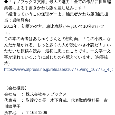
◆「キノブックス文庫」最大の魅力！全ての作品に担当編
集者による手書きかわら版を差し込みます！
『婚活っていうこの無理ゲーよ』編集者かわら版(編集担
当：岩崎輝央)
2012年、初夏の夕方。恵比寿駅から歩いて10分のカフ
ェ。
この本の著者はあちゅうさんとの初対面。「この小説…な
んだか魅かれる。もっと多くの人が読むべき小説だ！」い
ただいた原稿を読み、最初に思ったことです。一文字一文
字が濡れているように感じたのを憶えています。(内容抜
粋)
https://www.atpress.ne.jp/releases/167775/img_167775_4.jp
【会社概要】
会社名 ： 株式会社キノブックス
代表者 ： 取締役会長 木下直哉、代表取締役社長 古
川絵里子
所在地 ： 〒163-1309