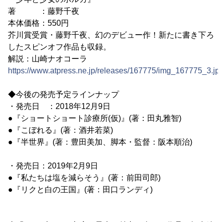
著 ：藤野千夜
本体価格：550円
芥川賞受賞・藤野千夜、幻のデビュー作！新たに書き下ろ
したスピンオフ作品も収録。
解説：山崎ナオコーラ
https://www.atpress.ne.jp/releases/167775/img_167775_3.jp
◆今後の発売予定ラインナップ
・発売日 ：2018年12月9日
●『ショートショート診療所(仮)』(著：田丸雅智)
●『こぼれる』(著：酒井若菜)
●『半世界』(著：豊田美加、脚本・監督：阪本順治)
・発売日：2019年2月9日
●『私たちは塩を減らそう』(著：前田司郎)
●『リクと白の王国』(著：田口ランディ)