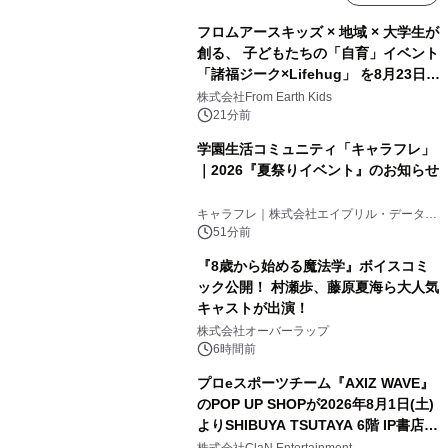
フロムアースキッズ × 地域 × 大学生が
創る、 子どもたちの「自育」イベント
「諸福ジーク×Lifehug」 を8月23日
(日)開催
株式会社From Earth Kids
21分前
学園生活コミュニティ「キャラフレ」
｜2026『夏祭りイベント』のお知らせ
キャラフレ｜株式会社エイプリル・データ・
デザインズ
51分前
『8歳から始める魔法学』ボイスコミ
ック公開！ 村瀬歩、藤原夏海ら大人気
キャストが出演！
株式会社オーバーラップ
6時間前
プロeスポーツチーム『AXIZ WAVE』
のPOP UP SHOPが2026年8月1日(土)
よりSHIBUYA TSUTAYA 6階 IP書店で
開催決定！！