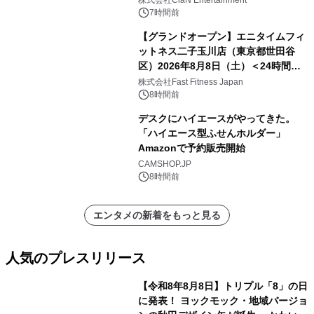
株式会社ClaN Entertainment
7時間前
【グランドオープン】エニタイムフィ
ットネス二子玉川店（東京都世田谷
区）2026年8月8日（土）＜24時間年
中無休のフィットネスジム＞
株式会社Fast Fitness Japan
8時間前
デスクにハイエースがやってきた。
「ハイエース型ふせんホルダー」
Amazonで予約販売開始
CAMSHOP.JP
8時間前
エンタメの新着をもっと見る
人気のプレスリリース
【令和8年8月8日】トリプル「8」の日
に発表！ ヨックモック・地域バージョ