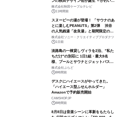
ンの秋田デザイン缶が誕生 ～かわいい
1
秋田犬の子犬と秋田の四季と名所を巡
株式会社秋田ケーブルテレビ
るパッケージ～ 9月1日(火)秋田県内で
11時間前
販売開始
スヌーピーの湯が登場！ 「サウナのあ
とに楽しむPEANUTS」第2弾 渋谷
の人気銭湯「改良湯」と期間限定のコ
2
ラボレーション サウナイキタイコラ
株式会社ソニー・クリエイティブプロダクツ
ボグッズも発売決定！
1日前
淡路島の一棟貸しヴィラを2泊、"私た
ちだけ"の別荘に 1日1組・最大8名
様、プールとサウナとジェットバス付
3
きで Villa Mon Temps AWAJIの連泊
株式会社ぷらど
素泊りプラン
8時間前
デスクにハイエースがやってきた。
「ハイエース型ふせんホルダー」
Amazonで予約販売開始
4
CAMSHOP.JP
8時間前
8月8日は音楽シーンに革新をもたらし