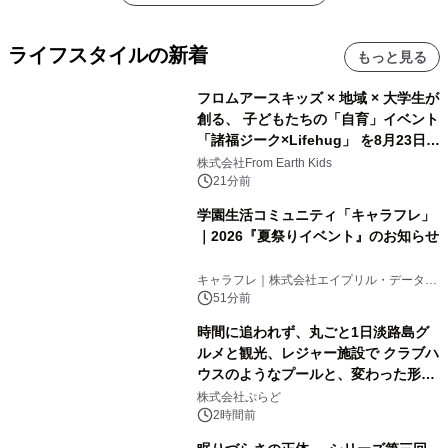
ライフスタイルの新着
もっと見る
フロムアースキッズ × 地域 × 大学生が
創る、 子どもたちの「自育」イベント
「諸福ジーク×Lifehug」 を8月23日
(日)開催
株式会社From Earth Kids
21分前
学園生活コミュニティ「キャラフレ」
｜2026『夏祭りイベント』のお知らせ
キャラフレ｜株式会社エイプリル・データ・
デザインズ
51分前
時間に追われず、丸ごと1日淡路島グ
ルメと観光、レジャー施設で クラブハ
ウスのようなプールと、変わった形の
サウナも 「THE BOXY AWAJI」のお
株式会社ぷらど
得な素泊まり連泊プランで
2時間前