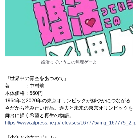
婚活っていうこの無理ゲーよ
『世界中の青空をあつめて』
著 ：中村航
本体価格：560円
1964年と2020年の東京オリンピックが鮮やかにつながる
今だから読みたい作品。過去と未来の東京オリンピックを
舞台に描く希望と再生の物語。
https://www.atpress.ne.jp/releases/167775/img_167775_2.jp
『少年と少女のポルカ』