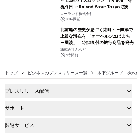
た 伝説のリズムマシン「TR-808」を
祝う日 ～Roland Store Tokyoで実機
5
を展示しての 記念キャンペーンを開
ローランド株式会社
催 英国ラジオ「NTS」の 特別プログ
10時間前
ラムや、「TR-808」を愛する伝説的
北前船の歴史が息づく港町・三国湊で
アーティストを フィーチャーしたアニ
上質な滞在を 「オーベルジュほまち
メーションを公開～
三國湊」 1泊2食付の旅行商品を発売
6
株式会社ぷらど
7時間前
トップ
ビジネスのプレスリリース一覧
木下グループ 株式
プレスリリース配信
サポート
関連サービス