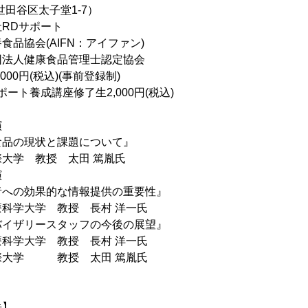
区太子堂1-7）
RDサポート
協会(AIFN：アイファン)
康食品管理士認定協会
00円(税込)(事前登録制)
講座修了生2,000円(税込)
演
状と課題について』
教授 太田 篤胤氏
演
果的な情報提供の重要性』
学 教授 長村 洋一氏
ザリースタッフの今後の展望』
学 教授 長村 洋一氏
 教授 太田 篤胤氏
先】