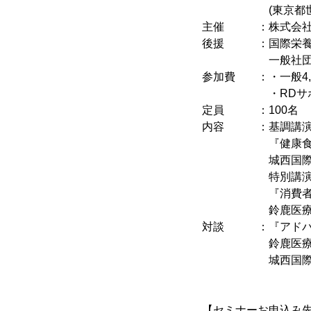
(東京都世田谷
主催 ：株式会社
後援 ：国際栄養食品
一般社団法人健
参加費 ：・一般4,0
・RDサポート養成
定員 ：100名
内容 ：基調講
『健康食品の現
城西国際大学 
特別講
『消費者への効
鈴鹿医療科学大
対談 ：『アドバイ
鈴鹿医療科学大
城西国際大学
【セミナーお申込み