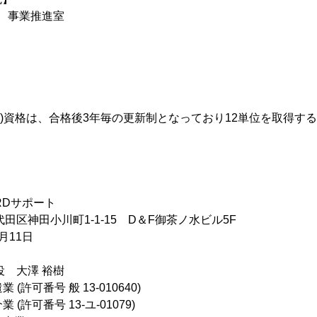
 事業推進室
R)資格は、合格後3年毎の更新制となっており12単位を取得す
RDサポート
田区神田小川町1-1-15 D＆F御茶ノ水ビル5F
月11日
役 大澤 裕樹
(許可番号 般 13-010640)
番号 13-ユ-01079)