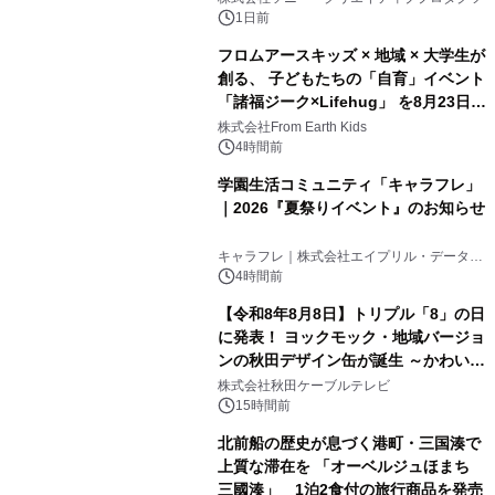
ボグッズも発売決定！
1日前
フロムアースキッズ × 地域 × 大学生が
創る、 子どもたちの「自育」イベント
「諸福ジーク×Lifehug」 を8月23日
2
(日)開催
株式会社From Earth Kids
4時間前
学園生活コミュニティ「キャラフレ」
｜2026『夏祭りイベント』のお知らせ
3
キャラフレ｜株式会社エイプリル・データ・
デザインズ
4時間前
【令和8年8月8日】トリプル「8」の日
に発表！ ヨックモック・地域バージョ
ンの秋田デザイン缶が誕生 ～かわいい
4
秋田犬の子犬と秋田の四季と名所を巡
株式会社秋田ケーブルテレビ
るパッケージ～ 9月1日(火)秋田県内で
15時間前
販売開始
北前船の歴史が息づく港町・三国湊で
上質な滞在を 「オーベルジュほまち
三國湊」 1泊2食付の旅行商品を発売