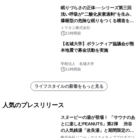
眠りづらさの正体──シリーズ第三回
浅い呼吸が"二酸化炭素過剰"を生み、
爆睡型の危険な眠りをつくる構造を解
説
トラタニ株式会社
11時間前
【名城大学】ボランティア協議会が熊
本地震で募金活動を実施
学校法人 名城大学
11時間前
ライフスタイルの新着をもっと見る
人気のプレスリリース
スヌーピーの湯が登場！ 「サウナのあ
とに楽しむPEANUTS」第2弾 渋谷
の人気銭湯「改良湯」と期間限定のコ
1
ラボレーション サウナイキタイコラ
株式会社ソニー・クリエイティブプロダクツ