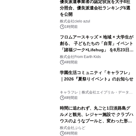
優良派遣事業者の認定状況を大手8社
分照合、優良派遣会社ランキング6選
を公開
株式会社cielo azul
1時間前
フロムアースキッズ × 地域 × 大学生が
創る、 子どもたちの「自育」イベント
「諸福ジーク×Lifehug」 を8月23日
(日)開催
株式会社From Earth Kids
4時間前
学園生活コミュニティ「キャラフレ」
｜2026『夏祭りイベント』のお知らせ
キャラフレ｜株式会社エイプリル・データ・
デザインズ
4時間前
時間に追われず、丸ごと1日淡路島グ
ルメと観光、レジャー施設で クラブハ
ウスのようなプールと、変わった形の
サウナも 「THE BOXY AWAJI」のお
株式会社ぷらど
得な素泊まり連泊プランで
6時間前