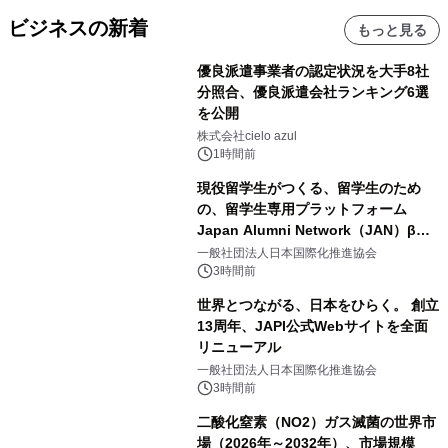
ビジネスの新着
もっと見る
優良派遣事業者の認定状況を大手8社
分照合、優良派遣会社ランキング6選
を公開
株式会社cielo azul
1時間前
現役留学生がつくる、留学生のため
の、留学生専用プラットフォーム
Japan Alumni Network（JAN）β版
をリリース
一般社団法人日本国際化推進協会
3時間前
世界とつながる、日本をひらく。 創立
13周年、JAPI公式Webサイトを全面
リニューアル
一般社団法人日本国際化推進協会
3時間前
二酸化窒素（NO2）ガス滅菌の世界市
場（2026年～2032年）、市場規模