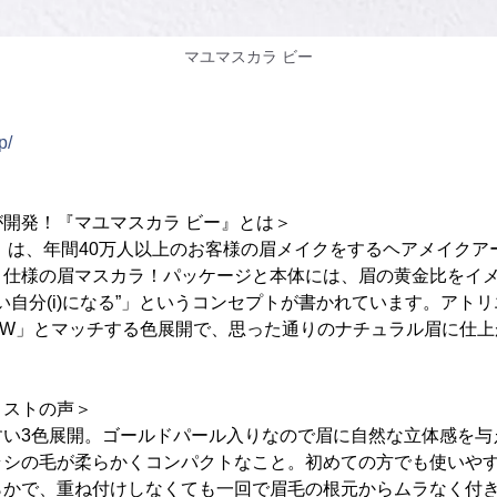
マユマスカラ ビー
p/
開発！『マユマスカラ ビー』とは＞
』は、年間40万人以上のお客様の眉メイクをするヘアメイクア
ロ仕様の眉マスカラ！パッケージと本体には、眉の黄金比をイ
りたい自分(i)になる”」というコンセプトが書かれています。ア
ROW」とマッチする色展開で、思った通りのナチュラル眉に仕
ィストの声＞
すい3色展開。ゴールドパール入りなので眉に自然な立体感を与
ラシの毛が柔らかくコンパクトなこと。初めての方でも使いや
らかで、重ね付けしなくても一回で眉毛の根元からムラなく付