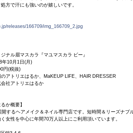
フ処方で汗にも強いのが嬉しいです。
ne.jp/releases/166709/img_166709_2.jpg
ナル眉マスカラ『マユマスカラ ビー』
10月1日(月)
円(税抜)
トリエはるか、MaKEUP LIFE、HAIR DRESSER
会社アトリエはるか
はるか概要】
舗展開するヘアメイク＆ネイル専門店です。短時間＆リーズナブ
く女性を中心に年間70万人以上にご利用頂いています。