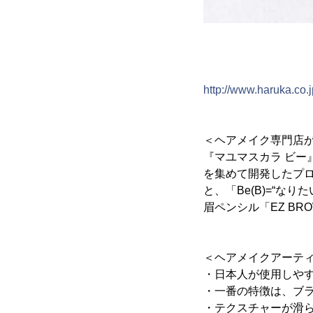
http://www.haruka.co.j
＜ヘアメイク専門店が
『マユマスカラ ビー
を集めて開発したプ
と、「Be(B)=“な
眉ペンシル「EZ B
＜ヘアメイクアーテ
・日本人が使用しや
・一番の特徴は、ブ
・テクスチャーが滑