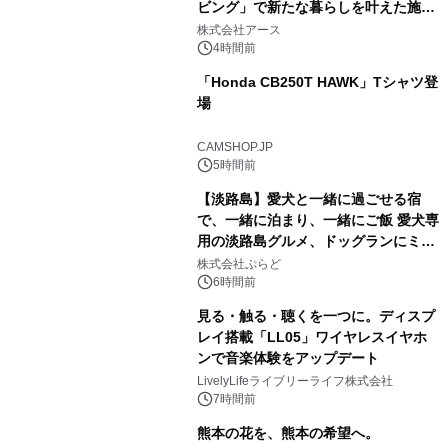
ビング」で新たな暮らしを叶えた施工
事例を株式会社アースが公開
株式会社アース
4時間前
「Honda CB250T HAWK」Tシャツ登
場
CAMSHOP.JP
5時間前
【淡路島】愛犬と一緒に過ごせる宿
で、一緒に泊まり、一緒にご飯 愛犬専
用の淡路島グルメ、ドッグランにミニ
プール グランピングとトレーラーハウ
株式会社ぷらど
スの2施設で
6時間前
見る・触る・聴くを一つに。ディスプ
レイ搭載「LL05」ワイヤレスイヤホ
ンで音楽体験をアップデート
LivelyLifeライブリーライフ株式会社
7時間前
熊本の花を、熊本の希望へ。