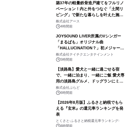
築37年の軽量鉄骨造戸建てをフルリノ
ベーション！内と外をつなぐ「土間リ
ビング」で新たな暮らしを叶えた施工
2
事例を株式会社アースが公開
株式会社アース
4時間前
JOYSOUND LIVER所属のVシンガー
「まるぱも」オリジナル曲
「HALLUCINATION？」初メジャー配
3
信リリース決定！
株式会社テイチクエンタテインメント
5時間前
【淡路島】愛犬と一緒に過ごせる宿
で、一緒に泊まり、一緒にご飯 愛犬専
用の淡路島グルメ、ドッグランにミニ
4
プール グランピングとトレーラーハウ
株式会社ぷらど
スの2施設で
6時間前
【2026年8月版】ふるさと納税でもら
える『玄米』の還元率ランキングを発
表
5
とくさと-ふるさと納税還元率ランキング-
8時間前