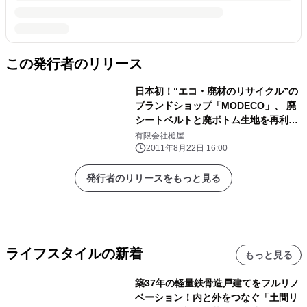
この発行者のリリース
日本初！“エコ・廃材のリサイクル”の
ブランドショップ「MODECO」、 廃
シートベルトと廃ボトム生地を再利用
した新作バッグ2品発売開始！
有限会社槌屋
2011年8月22日 16:00
発行者のリリースをもっと見る
ライフスタイルの新着
もっと見る
築37年の軽量鉄骨造戸建てをフルリノ
ベーション！内と外をつなぐ「土間リ