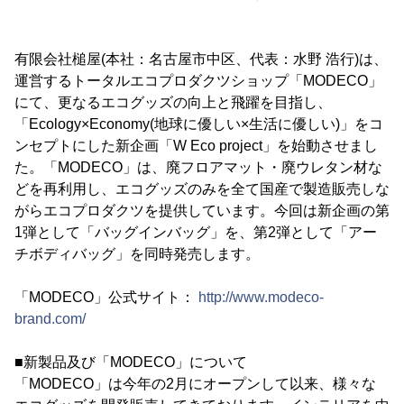
有限会社槌屋(本社：名古屋市中区、代表：水野 浩行)は、
運営するトータルエコプロダクツショップ「MODECO」
にて、更なるエコグッズの向上と飛躍を目指し、
「Ecology×Economy(地球に優しい×生活に優しい)」をコ
ンセプトにした新企画「W Eco project」を始動させまし
た。「MODECO」は、廃フロアマット・廃ウレタン材な
どを再利用し、エコグッズのみを全て国産で製造販売しな
がらエコプロダクツを提供しています。今回は新企画の第
1弾として「バッグインバッグ」を、第2弾として「アー
チボディバッグ」を同時発売します。
「MODECO」公式サイト：
http://www.modeco-
brand.com/
■新製品及び「MODECO」について
「MODECO」は今年の2月にオープンして以来、様々な