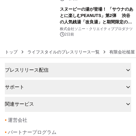
スヌーピーの湯が登場！ 「サウナのあ
とに楽しむPEANUTS」第2弾 渋谷
の人気銭湯「改良湯」と期間限定のコ
6
ラボレーション サウナイキタイコラ
株式会社ソニー・クリエイティブプロダクツ
ボグッズも発売決定！
2日前
トップ
ライフスタイルのプレスリリース一覧
有限会社槌屋
プレスリリース配信
サポート
関連サービス
•
運営会社
•
パートナープログラム