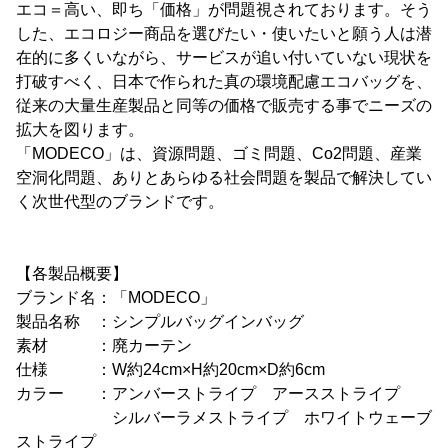
エコ＝高い、即ち「価格」が問題視されております。そう
した、エコロジー商品を選びたい・使いたいと願う人は潜
在的に多くいながら、サービスが追い付いていない現状を
打破すべく、日本で作られた真の環境配慮エコバッグを、
従来の大量生産製品と同等の価格で販売する事でニーズの
拡大を図ります。
「MODECO」は、資源問題、ゴミ問題、Co2問題、産業
空洞化問題、ありとあらゆる社会問題を製品で解決してい
く次世代型のブランドです。
【各製品概要】
ブランド名：「MODECO」
製品名称 ：シンプルバッグインバッグ
素材 ：廃カーテン
仕様 ：W約24cm×H約20cm×D約6cm
カラー ：アンバーストライプ アースストライプ
シルバーラメストライプ ホワイトウェーブ
ストライプ