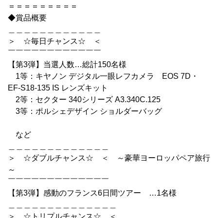
＝＝＝＝＝＝＝＝＝
◆賞品概要
＿＿＿＿＿＿＿＿＿＿＿＿
＞ ☆毎日チャンス☆ ＜
￣￣￣￣￣￣￣￣￣￣￣￣
【第3弾】当選人数…総計150名様
1等：キヤノン デジタル一眼レフカメラ EOS 7D・
EF-S18-135 IS レンズキット
2等：セクター 340シリーズ A3.340C.125
3等：ポルシェデザイン ショルダーバッグ
など
＿＿＿＿＿＿＿＿＿＿＿＿＿
＞ ☆ダブルチャンス☆ ＜ ～豪華ヨーロッパペア旅行
～
￣￣￣￣￣￣￣￣￣￣￣￣￣
【第3弾】感動のフランス6日間ツアー …1名様
＿＿＿＿＿＿＿＿＿＿＿＿＿＿
＞ ☆トリプルチャンス☆ ＜