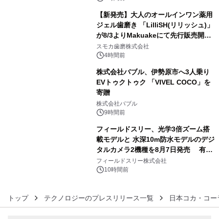
【新発売】大人のオールインワン薬用
ジェル歯磨き 「LilliSH(リリッシュ)」
が8/3よりMakuakeにて先行販売開
4
始！
スモカ歯磨株式会社
4時間前
株式会社バブル、伊勢原市へ3人乗り
EVトゥクトゥク 「VIVEL COCO」を
寄贈
5
株式会社バブル
9時間前
フィールドスリー、光学3倍ズーム搭
載モデルと 水深10m防水モデルのデジ
タルカメラ2機種を8月7日発売 有効
6
約1300万画素、用途別に選べるコンデ
フィールドスリー株式会社
ジ新登場
10時間前
トップ
テクノロジーのプレスリリース一覧
日本コカ・コー