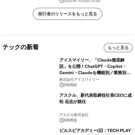
2011年7月13日 13:00
発行者のリリースをもっと見る
テックの新着
もっと見る
アイスマイリー、「Claude徹底解
説」を公開！ChatGPT・Copilot・
Gemini・Claudeを機能別／業務別に
比較―自社に合う生成AIの選び方がわ
株式会社アイスマイリー
かる実践ガイド
5時間前
アスクル、新代表取締役社長CEOに成
松 岳志が就任
アスクル株式会社
6時間前
ビルスピアカデミー(旧：TECH PLAY