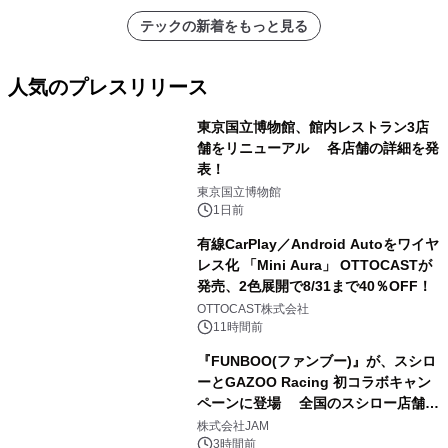
テックの新着をもっと見る
人気のプレスリリース
東京国立博物館、館内レストラン3店
舗をリニューアル 各店舗の詳細を発
表！
1
東京国立博物館
1日前
有線CarPlay／Android Autoをワイヤ
レス化 「Mini Aura」 OTTOCASTが
発売、2色展開で8/31まで40％OFF！
2
OTTOCAST株式会社
11時間前
『FUNBOO(ファンブー)』が、スシロ
ーとGAZOO Racing 初コラボキャン
ペーンに登場 全国のスシロー店舗で
3
GR 4車種の FUNBOO(ミニカー)付き
株式会社JAM
メニューが展開されます
3時間前