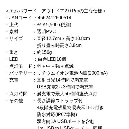
＜エムパワード アウトドア2.0 Proの主な仕様＞
・JANコード ：4562412600514
・上代 ：＠￥5,500-(税別)
・素材 ：透明PVC
・サイズ ：直径12.7cmｘ高さ10.8cm
折り畳み時高さ3.8cm
・重さ ：約156g
・LED ：白色LED10個
・点灯モード：弱＋中＋強＋点滅
・バッテリー：リチウムイオン電池内臓(2000mA)
・充電 ：直射日光14時間で満充電
USB充電2～3時間で満充電
・点灯時間 ：満充電で最大50時間連続点灯
・その他 ：長さ調節ストラップ付
4段階充電残量簡易表示LED付き
防水対応(IP67準拠)
双方向1A USBポートを含む
1m USB to USBケーブル 同梱