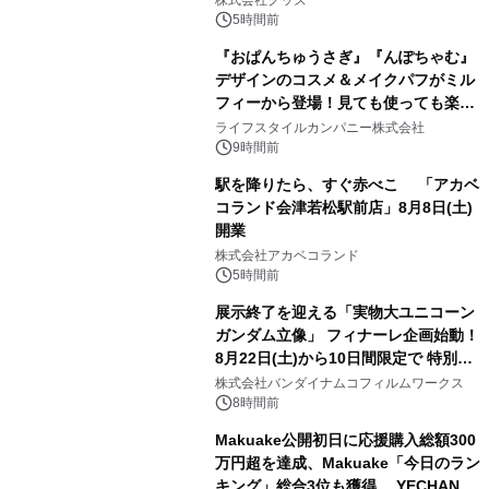
5時間前
『おぱんちゅうさぎ』『んぽちゃむ』
デザインのコスメ＆メイクパフがミル
フィーから登場！見ても使っても楽し
3
い、ポップでキュートなコレクショ
ライフスタイルカンパニー株式会社
ン。
9時間前
駅を降りたら、すぐ赤べこ 「アカベ
コランド会津若松駅前店」8月8日(土)
開業
4
株式会社アカベコランド
5時間前
展示終了を迎える「実物大ユニコーン
ガンダム立像」 フィナーレ企画始動！
8月22日(土)から10日間限定で 特別映
5
像『UNICORN GUNDAM Statue ―
株式会社バンダイナムコフィルムワークス
BEYOND POSSIBILITY ―』を上映！
8時間前
Makuake公開初日に応援購入総額300
万円超を達成、Makuake「今日のラン
キング」総合3位も獲得。 YECHAN音