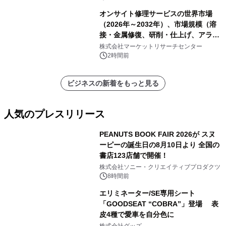
オンサイト修理サービスの世界市場
（2026年～2032年）、市場規模（溶
接・金属修復、研削・仕上げ、アライ
メント、その他）・分析レポートを発
株式会社マーケットリサーチセンター
表
2時間前
ビジネスの新着をもっと見る
人気のプレスリリース
PEANUTS BOOK FAIR 2026が スヌ
ーピーの誕生日の8月10日より 全国の
書店123店舗で開催！
1
株式会社ソニー・クリエイティブプロダクツ
8時間前
エリミネーター/SE専用シート
「GOODSEAT “COBRA”」登場 表
皮4種で愛車を自分色に
2
株式会社グッズ