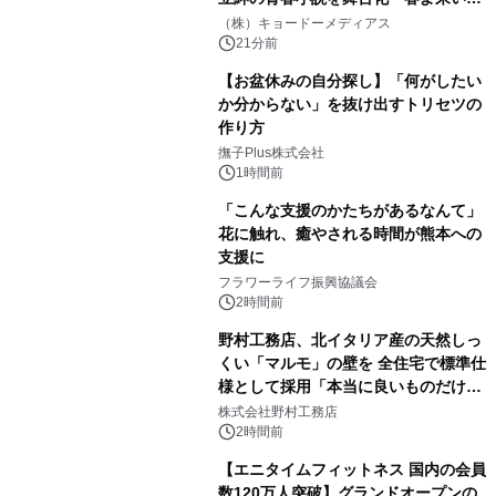
マジで来い』キービジュアル解禁！
（株）キョードーメディアス
21分前
【お盆休みの自分探し】「何がしたい
か分からない」を抜け出すトリセツの
作り方
撫子Plus株式会社
1時間前
「こんな支援のかたちがあるなんて」
花に触れ、癒やされる時間が熊本への
支援に
フラワーライフ振興協議会
2時間前
野村工務店、北イタリア産の天然しっ
くい「マルモ」の壁を 全住宅で標準仕
様として採用「本当に良いものだけに
こだわる」
株式会社野村工務店
2時間前
【エニタイムフィットネス 国内の会員
数120万人突破】グランドオープンの