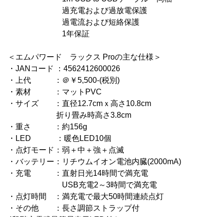
過充電および過放電保護
過電流および短絡保護
1年保証
＜エムパワード ラックス Proの主な仕様＞
・JANコード ：4562412600026
・上代 ：＠￥5,500-(税別)
・素材 ：マットPVC
・サイズ ：直径12.7cmｘ高さ10.8cm
折り畳み時高さ3.8cm
・重さ ：約156g
・LED ：暖色LED10個
・点灯モード：弱＋中＋強＋点滅
・バッテリー：リチウムイオン電池内臓(2000mA)
・充電 ：直射日光14時間で満充電
USB充電2～3時間で満充電
・点灯時間 ：満充電で最大50時間連続点灯
・その他 ：長さ調節ストラップ付