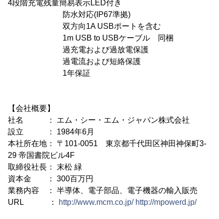
4段階充電残量簡易表示LED付き
防水対応(IP67準拠)
双方向1A USBポートを含む
1m USB to USBケーブル 同梱
過充電および過放電保護
過電流および短絡保護
1年保証
【会社概要】
社名 ： エム・シー・エム・ジャパン株式会社
設立 ： 1984年6月
本社所在地： 〒101-0051 東京都千代田区神田神保町3-
29 帝国書院ビル4F
取締役社長： 末松 緑
資本金 ： 300百万円
業務内容 ： 半導体、電子部品、電子機器の輸入販売
URL ：
http://www.mcm.co.jp/
http://mpowerd.jp/