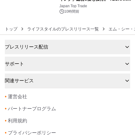
6
浴シンギングボウル第2弾の大型サイ
Japan Top Trade
ズ（XL・2XL・3XL）を先行販売中
10時間前
トップ
ライフスタイルのプレスリリース一覧
エム・シー・
プレスリリース配信
サポート
関連サービス
•
運営会社
•
パートナープログラム
•
利用規約
•
プライバシーポリシー