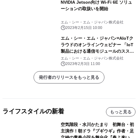
NVIDIA Jetson向け Wi-Fi 6E ソリュ
ーションの取扱いを開始
エム・シー・エム・ジャパン株式会社
2023年2月15日 10:00
エム・シー・エム・ジャパン×AIoTク
ラウドのオンラインウェビナー 「IoT
製品における通信モジュールのスス
メ」を2月9日に開催
エム・シー・エム・ジャパン株式会社
2023年2月3日 11:00
発行者のリリースをもっと見る
ライフスタイルの新着
もっと見る
空気階段・水川かたまり 初舞台・初
主演作！朝ドラ『ブギウギ』作者・足
立紳の青春小説を舞台化『春よ来い、