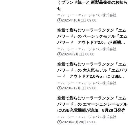
うブランド統一と 新製品発売のお知ら
せ
エム・シー・エム・ジャパン株式会社
2025年10月1日 09:00
空気で膨らむソーラーランタン『エム
パワード』の ベーシックモデル『エム
パワード アウトドア2.0』が 新機能
を追加して2月1日にリニューアル発売
エム・シー・エム・ジャパン株式会社
2024年2月1日 08:00
空気で膨らむソーラーランタン「エム
パワード」の 大人気モデル「エムパワ
ード アウトドア2.0Pro」に USB
typeCコネクタが追加、12月1日発売
エム・シー・エム・ジャパン株式会社
2023年12月1日 09:00
空気で膨らむソーラーランタン「エム
パワード」の エマージェンシーモデル
にUSB充電機能が追加、8月28日発売
エム・シー・エム・ジャパン株式会社
2023年8月28日 09:00