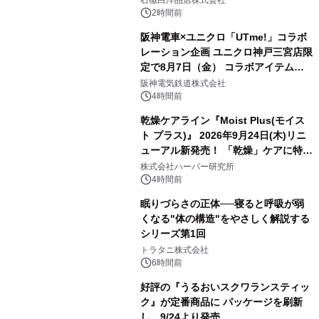
2時間前
阪神電車×ユニクロ「UTme!」コラボ
レーション企画 ユニクロ神戸三宮店限
定で8月7日（金） コラボアイテムが
発売決定！
阪神電気鉄道株式会社
4時間前
乾燥ケアライン『Moist Plus(モイス
ト プラス)』 2026年9月24日(木)リニ
ューアル新発売！ 「乾燥」ケアに特化
し、ライン使いで潤いに満ちた肌へ
株式会社ハーバー研究所
4時間前
眠りづらさの正体──寝ると呼吸が弱
くなる"体の構造"をやさしく解説する
シリーズ第1回
トラタニ株式会社
6時間前
好評の『うるおいスクワランスティッ
ク』が定番商品に パッケージを刷新
し、9/24より発売