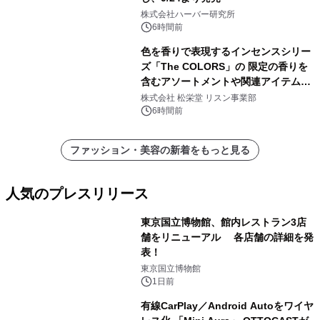
株式会社ハーバー研究所
6時間前
色を香りで表現するインセンスシリー
ズ「The COLORS」の 限定の香りを
含むアソートメントや関連アイテムを
8月6日発売
株式会社 松栄堂 リスン事業部
6時間前
ファッション・美容の新着をもっと見る
人気のプレスリリース
東京国立博物館、館内レストラン3店
舗をリニューアル 各店舗の詳細を発
表！
1
東京国立博物館
1日前
有線CarPlay／Android Autoをワイヤ