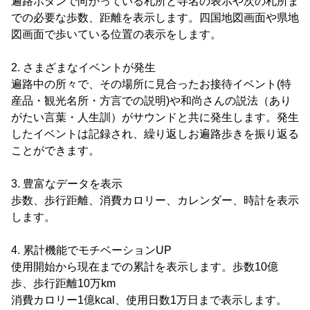
遍路ボタンで向かっている札所と寺名の表示や次の札所ま
での必要な歩数、距離を表示します。四国地図画面や県地
図画面で歩いている位置の表示をします。
2. さまざまなイベントが発生
遍路中の所々で、その場所に見合ったお接待イベント(特
産品・観光名所・方言での説明)や和尚さんの説法（あり
がたい言葉・人生訓）がサウンドと共に発生します。発生
したイベントは記録され、繰り返しお遍路歩きを振り返る
ことができます。
3. 豊富なデータを表示
歩数、歩行距離、消費カロリー、カレンダー、時計を表示
します。
4. 累計機能でモチベーションUP
使用開始から現在までの累計を表示します。歩数10億
歩、歩行距離10万km
消費カロリー1億kcal、使用日数1万日まで表示します。