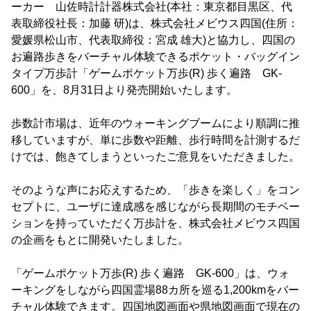
ーカー 山佐時計計器株式会社(本社：東京都目黒区、代
表取締役社長：加藤 研)は、株式会社メビウス四国(住所：
愛媛県松山市、代表取締役：宮成 雄大)と協力し、四国の
お遍路歩きをバーチャル体験できるポケット・バッグイン
タイプ万歩計「ゲームポケット万歩(R) 歩く遍路 GK-
600」を、8月31日より発売開始いたします。
歩数計市場は、近年のウォーキングブームにより順調に推
移していますが、単に歩数や距離、歩行時間を計測するだ
けでは、飽きてしまうといったご意見をいただきました。
そのような声にお応えするため、「歩きを楽しく」をコン
セプトに、ユーザに達成感を感じながら長期間のモチベー
ションを持っていただく万歩計を、株式会社メビウス四国
の企画をもとに開発いたしました。
「ゲームポケット万歩(R) 歩く遍路 GK-600」は、ウォ
ーキングをしながら四国霊場88カ所を巡る1,200kmをバー
チャル体験できます。四国地図画面や県地図画面で現在の