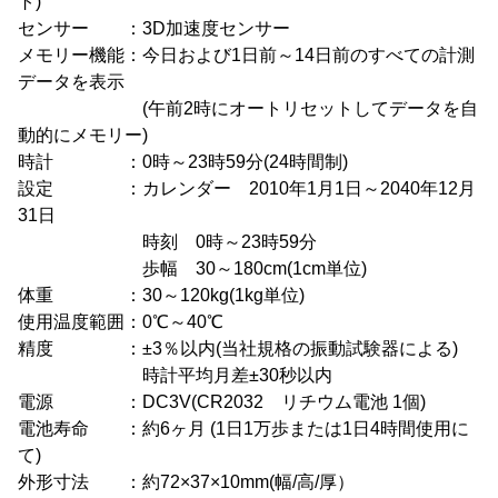
ト)
センサー ：3D加速度センサー
メモリー機能：今日および1日前～14日前のすべての計測
データを表示
(午前2時にオートリセットしてデータを自
動的にメモリー)
時計 ：0時～23時59分(24時間制)
設定 ：カレンダー 2010年1月1日～2040年12月
31日
時刻 0時～23時59分
歩幅 30～180cm(1cm単位)
体重 ：30～120kg(1kg単位)
使用温度範囲：0℃～40℃
精度 ：±3％以内(当社規格の振動試験器による)
時計平均月差±30秒以内
電源 ：DC3V(CR2032 リチウム電池 1個)
電池寿命 ：約6ヶ月 (1日1万歩または1日4時間使用に
て)
外形寸法 ：約72×37×10mm(幅/高/厚）