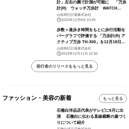
計」左右の腕で計測が可能に 「万歩
計(R) ウォッチ万歩計 WATCH
MANPO TM-360」 12月15日に新発
山佐時計計器株式会社
売！
2020年12月8日 10:45
歩数＋速歩き時間をもとに歩行活動を
バーグラフで評価する 「万歩計(R) ア
クティブ万歩 TH-300」を12月18日新
発売！
山佐時計計器株式会社
2019年12月11日 10:30
発行者のリリースをもっと見る
ファッション・美容の新着
もっと見る
石徹白洋品店代表がテレビに9月に出
演 石徹白に伝わる直線裁断の服づく
りについて紹介
石徹白洋品店株式会社