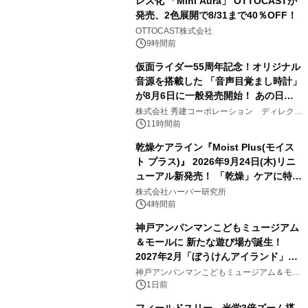
レス化 「Mini Aura」 OTTOCASTが
発売、2色展開で8/31まで40％OFF！
2
OTTOCAST株式会社
9時間前
仮面ライダー55周年記念！オリジナル
音源を搭載した 「音声目覚まし時計」
が8月6日に一般発売開始！ あの日の
3
大興奮が今甦る
株式会社 秀建コーポレーション ディレクト
アートギャラリー
11時間前
乾燥ケアライン『Moist Plus(モイス
ト プラス)』 2026年9月24日(木)リニ
ューアル新発売！ 「乾燥」ケアに特化
4
し、ライン使いで潤いに満ちた肌へ
株式会社ハーバー研究所
4時間前
神戸アンパンマンこどもミュージアム
＆モールに 新たな遊び場が誕生！
2027年2月「ぼうけんアイランド」が
5
オープン
神戸アンパンマンこどもミュージアム＆モー
ル
1日前
フィールドスリー、光学3倍ズーム搭