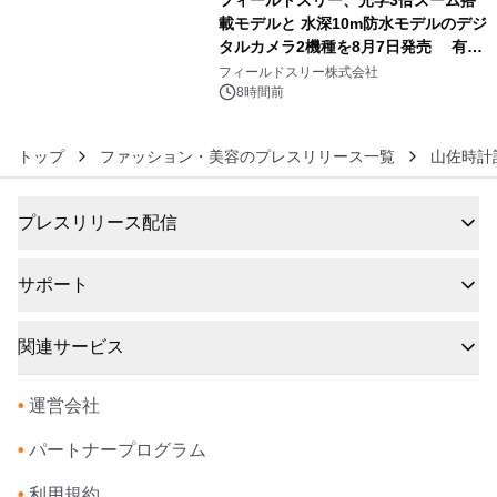
載モデルと 水深10m防水モデルのデジ
タルカメラ2機種を8月7日発売 有効
6
約1300万画素、用途別に選べるコンデ
フィールドスリー株式会社
ジ新登場
8時間前
トップ
ファッション・美容のプレスリリース一覧
山佐時計
プレスリリース配信
サポート
関連サービス
•
運営会社
•
パートナープログラム
•
利用規約