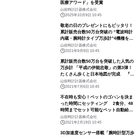
医療アワード」を受賞
山佐時計計器株式会社
2025年10月9日 10:45
敬老の日のプレゼントにもピッタリ！
累計販売台数50万台突破の “電波時計
内蔵・腕時計タイプ万歩計”4機種を完
全リニューアル 『万歩計(R) ウォッ
山佐時計計器株式会社
チ万歩計 DEMPA MANPO』9月16日
2021年9月9日 10:45
新発売
累計販売台数50万台を突破した人気の
万歩計 「平成の伊能忠敬」の第3弾！
たくさん歩くと日本地図が完成 『万
歩計(R) ゲームポケット万歩 令和の伊
山佐時計計器株式会社
能忠敬』7月15日新発売
2021年7月6日 10:45
不在時も安心！ペットのゴハンを決ま
った時間にセッティング 2食分、48
時間までセット可能なペット自動給餌
器 「わんにゃんぐるめ(R)」新モデル
山佐時計計器株式会社
が3月1日発売
2021年2月19日 10:45
3D加速度センサー搭載「腕時計型万歩