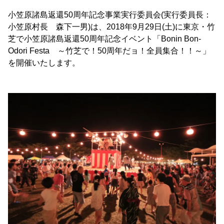
小笠原諸島返還50周年記念事業実行委員会(実行委員長：
小笠原村長 森下一男)は、2018年9月29日(土)に東京・竹
芝で小笠原諸島返還50周年記念イベント「Bonin Bon-
Odori Festa ～竹芝で！50周年だョ！全員集合！！～」
を開催いたします。