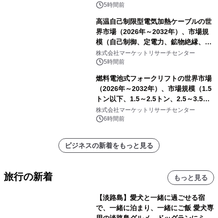
5時間前
高温自己制限型電気加熱ケーブルの世
界市場（2026年～2032年）、市場規
模（自己制御、定電力、鉱物絶縁、表
皮効果）・分析レポートを発表
株式会社マーケットリサーチセンター
5時間前
燃料電池式フォークリフトの世界市場
（2026年～2032年）、市場規模（1.5
トン以下、1.5～2.5トン、2.5～3.5ト
ン、3.5～5.0トン、その他）・分析レ
株式会社マーケットリサーチセンター
ポートを発表
6時間前
ビジネスの新着をもっと見る
旅行の新着
もっと見る
【淡路島】愛犬と一緒に過ごせる宿
で、一緒に泊まり、一緒にご飯 愛犬専