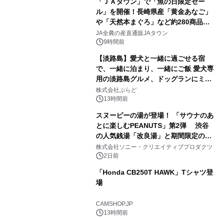
「ＪＡタウン」で「魚の日限定セー
ル」を開催！長崎県産「黄金あなご」
や「天然本まぐろ」など約280商品を
2
販売！～毎月１０日の定例企画～
JA全農の産直通販JAタウン
9時間前
【淡路島】愛犬と一緒に過ごせる宿
で、一緒に泊まり、一緒にご飯 愛犬専
用の淡路島グルメ、ドッグランにミニ
3
プール グランピングとトレーラーハウ
株式会社ぷらど
スの2施設で
13時間前
スヌーピーの湯が登場！ 「サウナのあ
とに楽しむPEANUTS」第2弾 渋谷
の人気銭湯「改良湯」と期間限定のコ
4
ラボレーション サウナイキタイコラ
株式会社ソニー・クリエイティブプロダクツ
ボグッズも発売決定！
2日前
「Honda CB250T HAWK」Tシャツ登
場
5
CAMSHOP.JP
13時間前