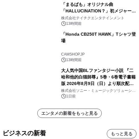
「まるぱも」オリジナル曲
「HALLUCINATION？」初メジャー配
信リリース決定！
株式会社テイチクエンタテインメント
13時間前
「Honda CB250T HAWK」Tシャツ登
場
CAMSHOP.JP
13時間前
大人気中国BLファンタジー小説 『二
哈和他的白猫師尊』5巻・6巻電子書籍
版 2026年8月9日（日）より順次配信
開始
株式会社ソニー・ミュージックソリューショ
ンズ
1日前
エンタメの新着をもっと見る
ビジネスの新着
もっと見る