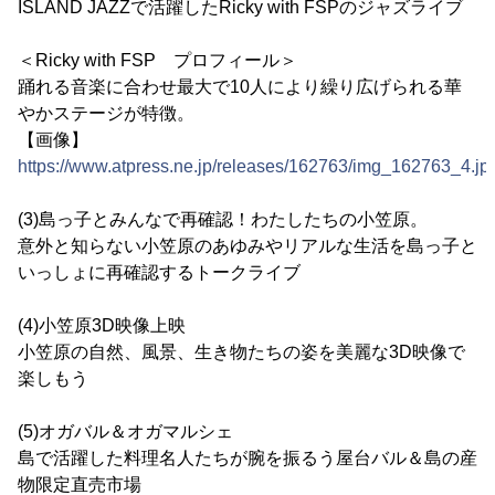
ISLAND JAZZで活躍したRicky with FSPのジャズライブ
＜Ricky with FSP プロフィール＞
踊れる音楽に合わせ最大で10人により繰り広げられる華
やかステージが特徴。
【画像】
https://www.atpress.ne.jp/releases/162763/img_162763_4.jp
(3)島っ子とみんなで再確認！わたしたちの小笠原。
意外と知らない小笠原のあゆみやリアルな生活を島っ子と
いっしょに再確認するトークライブ
(4)小笠原3D映像上映
小笠原の自然、風景、生き物たちの姿を美麗な3D映像で
楽しもう
(5)オガバル＆オガマルシェ
島で活躍した料理名人たちが腕を振るう屋台バル＆島の産
物限定直売市場