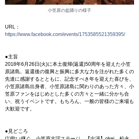
小笠原の盆踊りの様子
URL：
https://www.facebook.com/events/1753585521359395/
●主旨
2018年6月26日(火)に本土復帰(返還)50周年を迎えた小笠
原諸島。返還後の復興と振興に多大な力を注がれた多くの
先達に感謝するとともに、記念すべき年を迎えた喜びを、
小笠原諸島出身者、小笠原諸島に関わりのあった方々、小
笠原ファンをはじめとした多くの方々と一緒に分かち合
い、祝うイベントです。もちろん、一般の皆様のご来場も
大歓迎です。
●見どころ
(1)歌い継ぐ 小笠原古謡ステージ 【出演】okei、松永