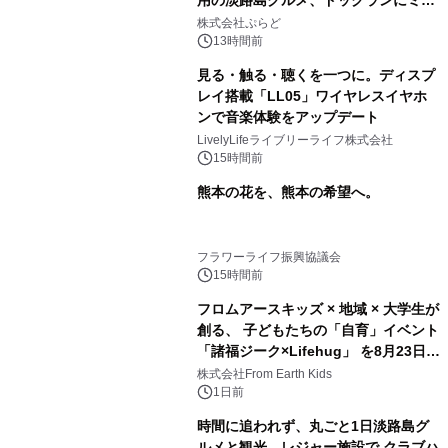
用の淡路島グルメ、ドッグランにミニ
プール グランピングとトレーラーハウ
株式会社ぷらど
スの2施設で
13時間前
見る・触る・聴くを一つに。ディスプ
レイ搭載「LL05」ワイヤレスイヤホ
ンで音楽体験をアップデート
LivelyLifeライブリーライフ株式会社
15時間前
熊本の花を、熊本の希望へ。
フラワーライフ振興協議会
15時間前
フロムアースキッズ × 地域 × 大学生が
創る、 子どもたちの「自育」イベント
「諸福ジーク×Lifehug」 を8月23日
(日)開催
株式会社From Earth Kids
1日前
時間に追われず、丸ごと1日淡路島グ
ルメと観光、レジャー施設で クラブハ