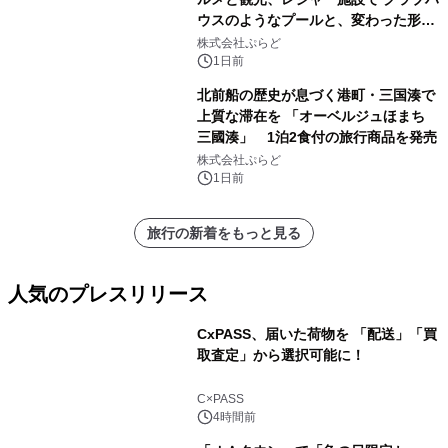
ウスのようなプールと、変わった形の
サウナも 「THE BOXY AWAJI」のお
株式会社ぷらど
得な素泊まり連泊プランで
1日前
北前船の歴史が息づく港町・三国湊で
上質な滞在を 「オーベルジュほまち
三國湊」 1泊2食付の旅行商品を発売
株式会社ぷらど
1日前
旅行の新着をもっと見る
人気のプレスリリース
CxPASS、届いた荷物を 「配送」「買
取査定」から選択可能に！
1
C×PASS
4時間前