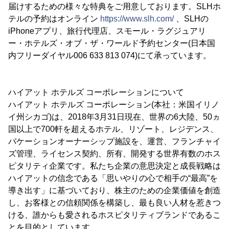
届けするための様々な特典をご用意しております。SLHホ
テルの予約はオンライン
https://www.slh.com/
、SLHの
iPhoneアプリ、旅行代理店、スモール・ラグジュアリ
ー・ホテルズ・オブ・ザ・ワールド予約センター(日本国
内フリーダイヤル006 633 813 074)にて承っています。
ハイアット ホテルズ コーポレーションについて
ハイアット ホテルズ コーポレーション(本社：米国イリノ
イ州シカゴ)は、2018年3月31日現在、世界の6大陸、50ヵ
国以上で700軒を超えるホテル、リゾート、レジデンス、
バケーションオーナーシップ施設を、運営、フランチャイ
ズ管理、ライセンス契約、所有、開発する世界有数のホス
ピタリティ企業です。私たち企業の意思決定と成長戦略は
ハイアットの信念である「思いやりの心で相手の“最高”を
導き出す」に基づいており、株主のための企業価値を創造
し、お客様との信頼関係を構築し、最も良い人材を惹きつ
ける、誰からも愛されるホスピタリティブランドであるこ
とを目的としています。