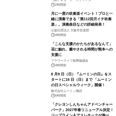
（株）キョードーメディアス
2時間前
月に一度の吹奏楽イベント！プロと一
緒に演奏できる「第112回月イチ吹奏
楽」。演奏曲目などの詳細発表！
公益社団法人 大阪市音楽団
4時間前
「こんな支援のかたちがあるなんて」
花に触れ、癒やされる時間が熊本への
支援に
フラワーライフ振興協議会
4時間前
8 月9 日（日）『ムーミンの日』をス
タートに16 日（日）まで 「ムーミン
の日スペシャルウィーク」開催！
株式会社ムーミン物語
6時間前
「クレヨンしんちゃんアドベンチャー
パーク」2027年春リニューアル決定！
ジップライン＆アスレチックが遊べる