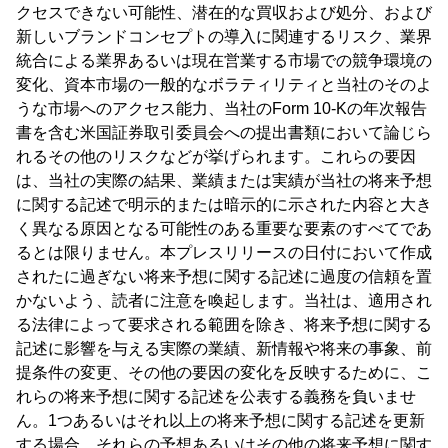
クセスできない可能性、潜在的な買収および処分、および
新しいブランドコンセプトの導入に関連するリスク、業界
統合による業界あるいは現在営業する市場での競争環境の
変化、資本市場の一般的なボラティリティと当社のそのよ
うな市場へのアクセス能力、当社のForm 10-Kの年次報告
書を含む米国証券取引委員会への提出書類において論じら
れるその他のリスクなどが挙げられます。これらの要因
は、当社の実際の結果、業績または実績が当社の将来予想
に関する記述で明示的または暗示的に示された内容と大き
く異なる原因となる可能性のある重要な要素のすべてであ
るとは限りません。本プレスリリースの日付において作成
されたに過ぎない将来予想に関する記述に過度の信頼を置
かないよう、読者に注意を喚起します。当社は、適用され
る法律によって要求される範囲を除き、将来予想に関する
記述に影響を与える実際の業績、新情報や将来の事象、前
提条件の変更、その他の要因の変化を反映するために、こ
れらの将来予想に関する記述を公表する義務を負いませ
ん。1つあるいはそれ以上の将来予想に関する記述を更新
する場合、それらの予想あるいはその他の将来予想に関す