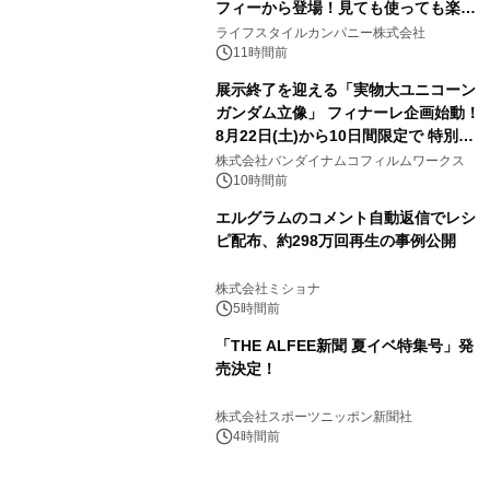
フィーから登場！見ても使っても楽し
3
い、ポップでキュートなコレクショ
ライフスタイルカンパニー株式会社
ン。
11時間前
展示終了を迎える「実物大ユニコーン
ガンダム立像」 フィナーレ企画始動！
8月22日(土)から10日間限定で 特別映
4
像『UNICORN GUNDAM Statue ―
株式会社バンダイナムコフィルムワークス
BEYOND POSSIBILITY ―』を上映！
10時間前
エルグラムのコメント自動返信でレシ
ピ配布、約298万回再生の事例公開
5
株式会社ミショナ
5時間前
「THE ALFEE新聞 夏イベ特集号」発
売決定！
6
株式会社スポーツニッポン新聞社
4時間前