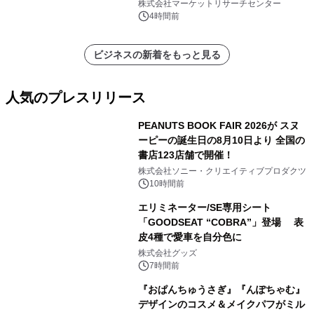
メント、その他）・分析レポートを発
株式会社マーケットリサーチセンター
表
4時間前
ビジネスの新着をもっと見る
人気のプレスリリース
PEANUTS BOOK FAIR 2026が スヌ
ーピーの誕生日の8月10日より 全国の
書店123店舗で開催！
1
株式会社ソニー・クリエイティブプロダクツ
10時間前
エリミネーター/SE専用シート
「GOODSEAT “COBRA”」登場 表
皮4種で愛車を自分色に
2
株式会社グッズ
7時間前
『おぱんちゅうさぎ』『んぽちゃむ』
デザインのコスメ＆メイクパフがミル