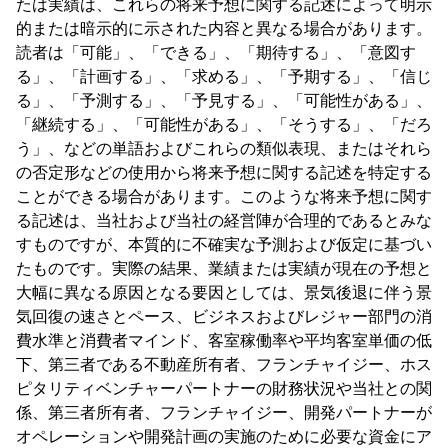
たは実績は、これらの将来予想に関する記述によって明示
的または暗示的に示された内容と異なる場合があります。
読者は「可能」、「できる」、「期待する」、「意図す
る」、「計画する」、「求める」、「予期する」、「信じ
る」、「予測する」、「予見する」、「可能性がある」、
「継続する」、「可能性がある」、「そうする」、「だろ
う」、などの単語およびこれらの類似表現、またはそれら
の否定形などの使用から将来予想に関する記述を特定する
ことができる場合があります。このような将来予想に関す
る記述は、当社および当社の経営陣が合理的であるとみな
すものですが、本質的に不確実な予測および仮定に基づい
たものです。実際の結果、業績または実績が現在の予想と
大幅に異なる原因となる要因としては、景気後退に伴う景
気回復の速さとペース、ビジネスおよびレジャー部門の消
費水準と消費者マインド、客室稼働率や平均客室単価の低
下、第三者である不動産所有者、フランチャイジー、ホス
ピタリティベンチャーパートナーの財務状況や当社との関
係、第三者所有者、フランチャイジー、開発パートナーが
オペレーションや開発計画の実施のために必要な資金にア