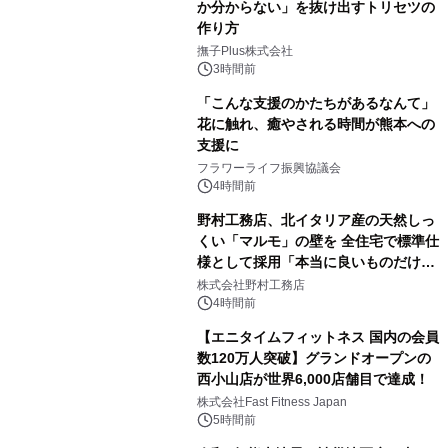
か分からない」を抜け出すトリセツの
作り方
撫子Plus株式会社
3時間前
「こんな支援のかたちがあるなんて」
花に触れ、癒やされる時間が熊本への
支援に
フラワーライフ振興協議会
4時間前
野村工務店、北イタリア産の天然しっ
くい「マルモ」の壁を 全住宅で標準仕
様として採用「本当に良いものだけに
こだわる」
株式会社野村工務店
4時間前
【エニタイムフィットネス 国内の会員
数120万人突破】グランドオープンの
西小山店が世界6,000店舗目で達成！
株式会社Fast Fitness Japan
5時間前