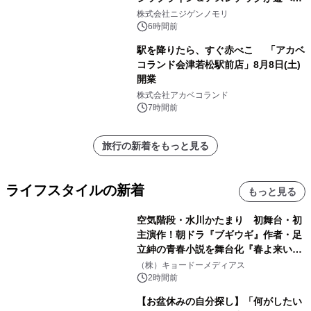
のは今年が最後！ 「ラスト！ドキがム
株式会社ニジゲンノモリ
ネムネ～大作戦！」始動
6時間前
駅を降りたら、すぐ赤べこ 「アカベ
コランド会津若松駅前店」8月8日(土)
開業
株式会社アカベコランド
7時間前
旅行の新着をもっと見る
ライフスタイルの新着
もっと見る
空気階段・水川かたまり 初舞台・初
主演作！朝ドラ『ブギウギ』作者・足
立紳の青春小説を舞台化『春よ来い、
マジで来い』キービジュアル解禁！
（株）キョードーメディアス
2時間前
【お盆休みの自分探し】「何がしたい