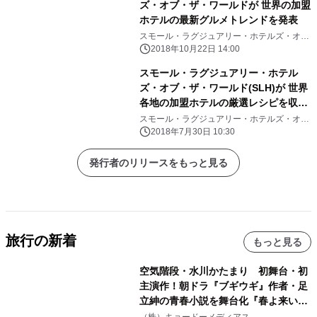
ズ・オブ・ザ・ワールドが 世界の加盟
ホテルの最新グルメトレンドを発表
スモール・ラグジュアリー・ホテルズ・オ
ブ・ザ・ワールド
2018年10月22日 14:00
スモール・ラグジュアリー・ホテル
ズ・オブ・ザ・ワールド(SLH)が 世界
各地の加盟ホテルの厳選レシピを収め
たクックブックを発売
スモール・ラグジュアリー・ホテルズ・オ
ブ・ザ・ワールド
2018年7月30日 10:30
発行者のリリースをもっと見る
旅行の新着
もっと見る
空気階段・水川かたまり 初舞台・初
主演作！朝ドラ『ブギウギ』作者・足
立紳の青春小説を舞台化『春よ来い、
マジで来い』キービジュアル解禁！