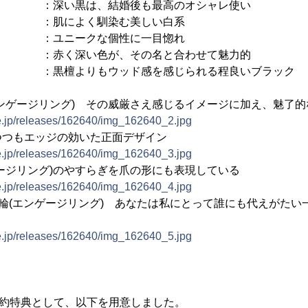
い黒は、結婚後も最高のオシャレ使い
肌によく馴染む美しい白系
 ：ユニークな個性に一目惚れ
く深い色が、その名と合わせて魅力的
：黒檀よりもウッド感を感じられる程良いブラック
ンゲージリング) その威厳さえ感じるイメージに加え、魅了
ne.jp/releases/162640/img_162640_2.jpg
つつもエッジの効いた正面デザイン
ne.jp/releases/162640/img_162640_3.jpg
ージリング)のやすらぎを爪の形にも表現している
ne.jp/releases/162640/img_162640_4.jpg
指輪(エンゲージリング) あなたは私にとって誰にも代えがたい
ne.jp/releases/162640/img_162640_5.jpg
】
予約特典として、以下を用意しました。