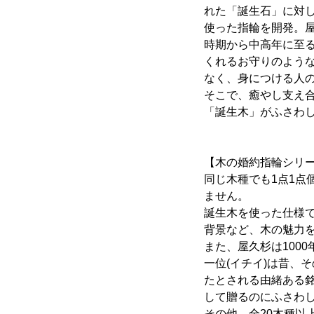
れた「誕生石」に対し
使った指輪を開発。
時期から中高年に至
くれるお守りのよう
なく、身につける人
そこで、癒やし支え
「誕生木」がふさわし
【木の婚約指輪シリ
同じ木種でも1点1点
ません。
誕生木を使った仕様
背景など、木の魅力
また、屋久杉は100
一位(イチイ)は昔、
たとされる由緒ある
して贈るのにふさわ
その他、全20木種以