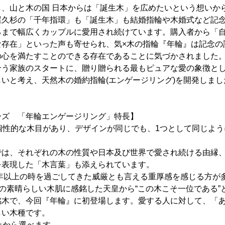
、山と木の国 日本からは「誕生木」を広めたいという想いから
屋久杉の「千年指環」も「誕生木」も結婚指輪や木婚式など記
るまで幅広くカップルに愛用され続けています。購入者から「
な存在」といった声も寄せられ、気×木の指輪『年輪』は記念の
の心を満たすことのできる存在であることに気づかされました
合う家族のスタートに、贈り贈られる最もピュアな愛の象徴と
いと考え、天然木の婚約指輪(エンゲージリング)を開発しまし
ーズ 「年輪エンゲージリング」特長】
個性的な木目があり、デザインが同じでも、1つとして同じよ
では、それぞれの木の性質や日本及び世界で愛され続ける由縁
を表現した「木言葉」も添えられています。
0年以上の時を過ごしてきた威厳とも言える重厚感を感じる方が
その素晴らしい木肌に感銘した天皇から“この木こそ一位である”
銘木で、今回『年輪』に初登場します。愛する人に対して、「
しい木種です。
上から選べます。