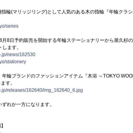
結婚指輪(マリッジリング)として人気のある木の指輪『年輪クラシ
yo/series
に、8月8日予約販売を開始する年輪ステーショナリーから屋久杉
トします。
e.jp/news/162530
yo/stationery
に、年輪ブランドのファッションアイテム『木浴 ～TOKYO WOO
します。
ne.jp/releases/162640/img_162640_6.jpg
は、いずれか一方になります。
例】
」