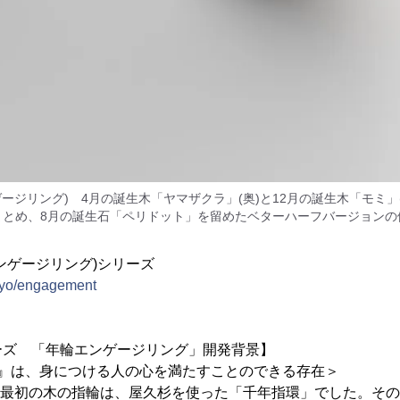
ージリング) 4月の誕生木「ヤマザクラ」(奥)と12月の誕生木「モミ」
まとめ、8月の誕生石「ペリドット」を留めたベターハーフバージョンの
ンゲージリング)シリーズ
okyo/engagement
ーズ 「年輪エンゲージリング」開発背景】
輪』は、身につける人の心を満たすことのできる存在＞
した最初の木の指輪は、屋久杉を使った「千年指環」でした。そ