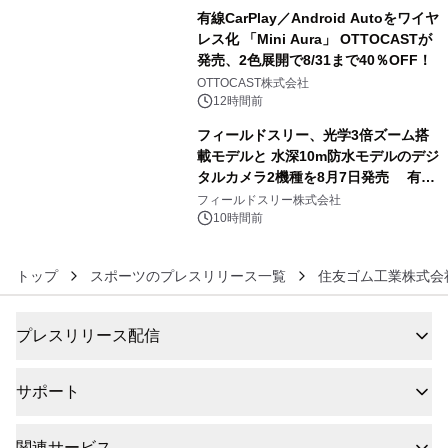
有線CarPlay／Android Autoをワイヤ
レス化 「Mini Aura」 OTTOCASTが
発売、2色展開で8/31まで40％OFF！
5
OTTOCAST株式会社
12時間前
フィールドスリー、光学3倍ズーム搭
載モデルと 水深10m防水モデルのデジ
タルカメラ2機種を8月7日発売 有効
6
約1300万画素、用途別に選べるコンデ
フィールドスリー株式会社
ジ新登場
10時間前
トップ
スポーツのプレスリリース一覧
住友ゴム工業株式会
プレスリリース配信
サポート
関連サービス