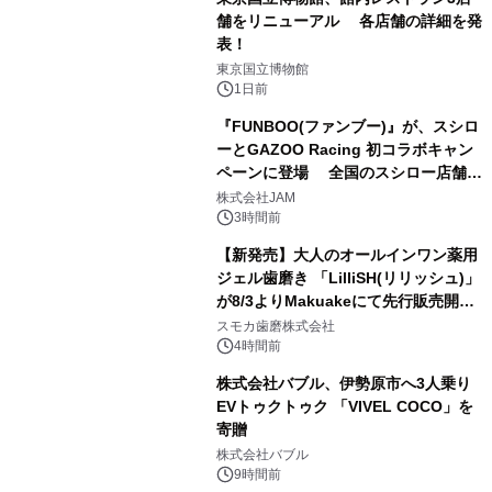
舗をリニューアル 各店舗の詳細を発
表！
1
東京国立博物館
1日前
『FUNBOO(ファンブー)』が、スシロ
ーとGAZOO Racing 初コラボキャン
ペーンに登場 全国のスシロー店舗で
2
GR 4車種の FUNBOO(ミニカー)付き
株式会社JAM
メニューが展開されます
3時間前
【新発売】大人のオールインワン薬用
ジェル歯磨き 「LilliSH(リリッシュ)」
が8/3よりMakuakeにて先行販売開
3
始！
スモカ歯磨株式会社
4時間前
株式会社バブル、伊勢原市へ3人乗り
EVトゥクトゥク 「VIVEL COCO」を
寄贈
4
株式会社バブル
9時間前