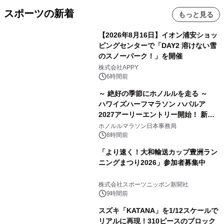
スポーツの新着
もっと見る
【2026年8月16日】イオン浦安ショッ
ピングセンターで「DAY2 溶けない雪
のスノーパーク！」を開催
株式会社APPY
6時間前
～ 絶好の季節にホノルルを走る ～
ハワイズハーフマラソン ハパルア
2027アーリーエントリー開始！ 新カ
テゴリー「ハパルアIKI(イキ)」(約
ホノルルマラソン日本事務局
13.4km)が登場
8時間前
「より速く！大和輸送カップ豊洲ラン
ニングまつり2026」参加者募集中
株式会社スポーツニッポン新聞社
9時間前
スズキ「KATANA」を1/12スケールで
リアルに再現！310ピースのブロック