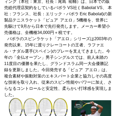
ィング（本社：東京、社長：尾島 祐輔）は、日本での販
売総代理店契約をしているバボラ VS社 ( Babolat VS、 本
社：フランス、社長：エリック・バボラ Eric Babolat)の新
製品テニスラケット「ピュア アエロ」5機種を、世界に
先駆けて9月から日本で先行発売します。メーカー希望小
売価格は、全機種34,000円＋税です。
バボラのスピンラケット「アエロ」シリーズは2003年の
発売以来、15年に渡りクレーコートの王者、ラファエ
ル・ナダル選手(スペイン)のプレーを支えてきました。今
年の「全仏オープン」男子シングルスでは、前人未踏の
11度目の優勝を果たし、グランドスラム同一大会優勝記
録を更新しました。今回発売する「ピュア アエロ」は、
複合素材や振動対策のエキスパート企業と協力しその高度
な技術を取り入れ、従来のスピン性能やパワーに加え、さ
らなるコントロールと安定性、柔らかい打球感を実現しま
した。