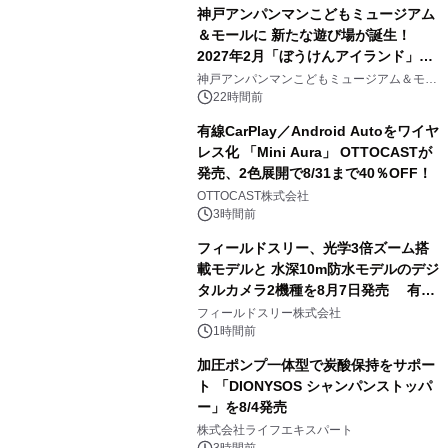
神戸アンパンマンこどもミュージアム
＆モールに 新たな遊び場が誕生！
2027年2月「ぼうけんアイランド」が
3
オープン
神戸アンパンマンこどもミュージアム＆モー
ル
22時間前
有線CarPlay／Android Autoをワイヤ
レス化 「Mini Aura」 OTTOCASTが
発売、2色展開で8/31まで40％OFF！
4
OTTOCAST株式会社
3時間前
フィールドスリー、光学3倍ズーム搭
載モデルと 水深10m防水モデルのデジ
タルカメラ2機種を8月7日発売 有効
5
約1300万画素、用途別に選べるコンデ
フィールドスリー株式会社
ジ新登場
1時間前
加圧ポンプ一体型で炭酸保持をサポー
ト 「DIONYSOS シャンパンストッパ
ー」を8/4発売
6
株式会社ライフエキスパート