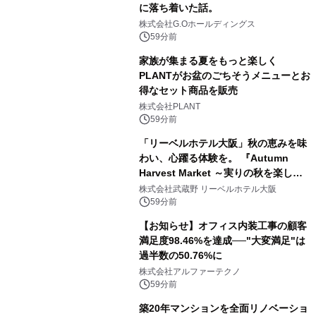
に落ち着いた話。
株式会社G.Oホールディングス
59分前
家族が集まる夏をもっと楽しく
PLANTがお盆のごちそうメニューとお
得なセット商品を販売
株式会社PLANT
59分前
「リーベルホテル大阪」秋の恵みを味
わい、心躍る体験を。 『Autumn
Harvest Market ～実りの秋を楽しむ
ディナー&スイーツビュッフェ～』を9
株式会社武蔵野 リーベルホテル大阪
月18日より開催！
59分前
【お知らせ】オフィス内装工事の顧客
満足度98.46%を達成──"大変満足"は
過半数の50.76%に
株式会社アルファーテクノ
59分前
築20年マンションを全面リノベーショ