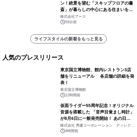
ン！絶景を望む「スキップフロアの書
斎」が暮らしの中心にある住まいを公
開
株式会社アース
59分前
ライフスタイルの新着をもっと見る
人気のプレスリリース
東京国立博物館、館内レストラン3店
舗をリニューアル 各店舗の詳細を発
表！
1
東京国立博物館
22時間前
仮面ライダー55周年記念！オリジナル
音源を搭載した 「音声目覚まし時計」
が8月6日に一般発売開始！ あの日の
2
大興奮が今甦る
株式会社 秀建コーポレーション ディレクト
アートギャラリー
4時間前