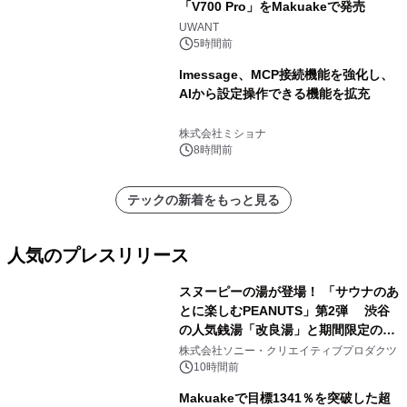
「V700 Pro」をMakuakeで発売
UWANT
5時間前
lmessage、MCP接続機能を強化し、
AIから設定操作できる機能を拡充
株式会社ミショナ
8時間前
テックの新着をもっと見る
人気のプレスリリース
スヌーピーの湯が登場！ 「サウナのあ
とに楽しむPEANUTS」第2弾 渋谷
の人気銭湯「改良湯」と期間限定のコ
1
ラボレーション サウナイキタイコラ
株式会社ソニー・クリエイティブプロダクツ
ボグッズも発売決定！
10時間前
Makuakeで目標1341％を突破した超