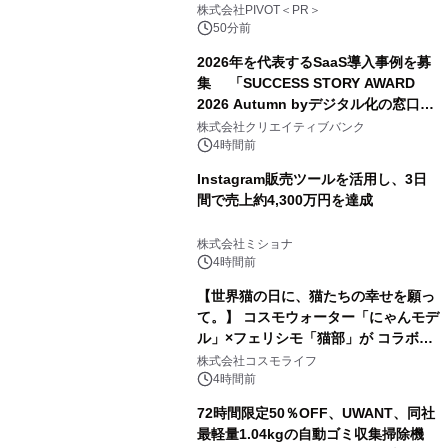
ー】株式会社PIVOT
株式会社PIVOT＜PR＞
50分前
2026年を代表するSaaS導入事例を募
集 「SUCCESS STORY AWARD
2026 Autumn byデジタル化の窓口」
開催
株式会社クリエイティブバンク
4時間前
Instagram販売ツールを活用し、3日
間で売上約4,300万円を達成
株式会社ミショナ
4時間前
【世界猫の日に、猫たちの幸せを願っ
て。】 コスモウォーター「にゃんモデ
ル」×フェリシモ「猫部」が コラボキ
ャンペーンを実施
株式会社コスモライフ
4時間前
72時間限定50％OFF、UWANT、同社
最軽量1.04kgの自動ゴミ収集掃除機