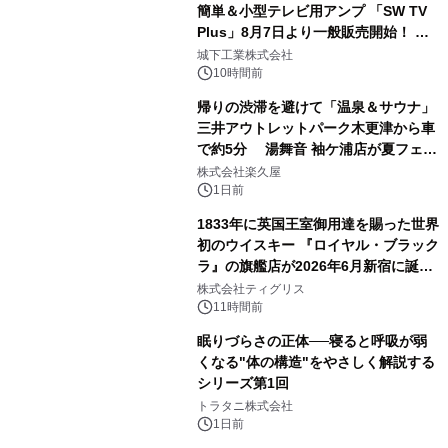
簡単＆小型テレビ用アンプ 「SW TV
Plus」8月7日より一般販売開始！ ケ
2
ーブル1本つなぐだけ、テレビの音が
城下工業株式会社
ぐっと豊かに
10時間前
帰りの渋滞を避けて「温泉＆サウナ」
三井アウトレットパーク木更津から車
で約5分 湯舞音 袖ケ浦店が夏フェア
3
メニューを提供
株式会社楽久屋
1日前
1833年に英国王室御用達を賜った世界
初のウイスキー 『ロイヤル・ブラック
ラ』の旗艦店が2026年6月新宿に誕
4
生 バカルディ ジャパンと連携した
株式会社ティグリス
没入型バー「BAR Arca」
11時間前
眠りづらさの正体──寝ると呼吸が弱
くなる"体の構造"をやさしく解説する
シリーズ第1回
5
トラタニ株式会社
1日前