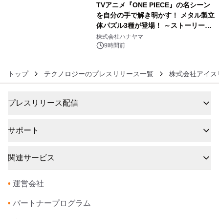
TVアニメ『ONE PIECE』の名シーン
を自分の手で解き明かす！ メタル製立
体パズル3種が登場！ ～ストーリーと
6
ギミックが融合した 大人の体験型パズ
株式会社ハナヤマ
ルが8月7日(金)12時より先行予約受付
9時間前
開始～
トップ
テクノロジーのプレスリリース一覧
株式会社アイス
プレスリリース配信
サポート
関連サービス
•
運営会社
•
パートナープログラム