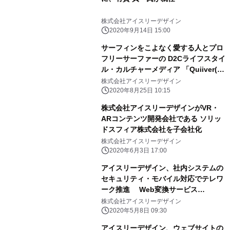
株式会社アイスリーデザイン
2020年9月14日 15:00
サーフィンをこよなく愛する人とプロ
フリーサーファーの D2Cライフスタイ
ル・カルチャーメディア 「Quiiver(ク
イィーバー)」をリリース 大橋 海人
株式会社アイスリーデザイン
氏はじめ人気サーファーが参加！
2020年8月25日 10:15
株式会社アイスリーデザインがVR・
ARコンテンツ開発会社である ソリッ
ドスフィア株式会社を子会社化
株式会社アイスリーデザイン
2020年6月3日 17:00
アイスリーデザイン、社内システムの
セキュリティ・モバイル対応でテレワ
ーク推進 Web変換サービス
「flamingo」により 基幹システムを
株式会社アイスリーデザイン
モダナイゼーション
2020年5月8日 09:30
アイスリーデザイン、ウェブサイトの