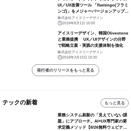
UI／UX改善ツール 「flamingo(フラミ
ンゴ)」をメジャーバージョンアップ
Google モバイル ファースト インデ
株式会社アイスリーデザイン
ックス対応でSEO向上
2018年8月1日 10:00
アイスリーデザイン、韓国Olivestone
と業務提携 UX／UIデザインの分野
で戦略立案・実践の支援体制を強化
株式会社アイスリーデザイン
2018年3月15日 10:30
発行者のリリースをもっと見る
テックの新着
もっと見る
業務システム刷新の「見えていない課
題」にアプローチ。AI×UX専門家の要
求定義メソッド【8/26無料ウェビナ