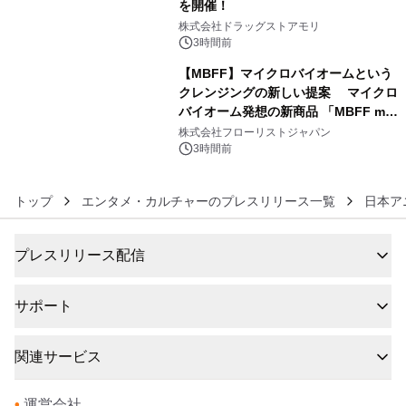
を開催！
5
株式会社ドラッグストアモリ
3時間前
【MBFF】マイクロバイオームという
クレンジングの新しい提案 マイクロ
バイオーム発想の新商品 「MBFF mb
6
クレンジングPRO」を2026年8月6日
株式会社フローリストジャパン
発売
3時間前
トップ
エンタメ・カルチャーのプレスリリース一覧
日本ア
プレスリリース配信
サポート
関連サービス
•
運営会社