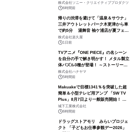
ラボレーション サウナイキタイコラ
株式会社ソニー・クリエイティブプロダクツ
ボグッズも発売決定！
6時間前
帰りの渋滞を避けて「温泉＆サウナ」
三井アウトレットパーク木更津から車
で約5分 湯舞音 袖ケ浦店が夏フェア
2
メニューを提供
株式会社楽久屋
1日前
TVアニメ『ONE PIECE』の名シーン
を自分の手で解き明かす！ メタル製立
体パズル3種が登場！ ～ストーリーと
3
ギミックが融合した 大人の体験型パズ
株式会社ハナヤマ
ルが8月7日(金)12時より先行予約受付
5時間前
開始～
Makuakeで目標1341％を突破した超
簡単＆小型テレビ用アンプ 「SW TV
Plus」8月7日より一般販売開始！ ケ
4
ーブル1本つなぐだけ、テレビの音が
城下工業株式会社
ぐっと豊かに
6時間前
ドラッグストアモリ みらいプロジェ
クト 「子どもお仕事参観デー2026」