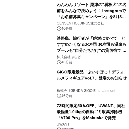
わんわんリゾート 粟津の"看板犬"の名
前をみんなで決めよう！ Instagramで
「お名前募集キャンペーン」を8月8日
(土)より開催
GENSEN HOLDINGS株式会社
46分前
淡路島、旅行者が「絶対に食べて」と
すすめたくなるお寿司 お寿司も温泉も
プールも"自分たちだけ"の貸切宿で 1
日1組限定「岩屋温泉 絵島別庭 海と
株式会社ぷらど
森」の握り寿司プラン
46分前
GiGO限定景品「ぶいすぽっ！デフォ
ルメフィギュアvol.7」登場のお知らせ
株式会社GENDA GiGO Entertainment
46分前
72時間限定50％OFF、UWANT、同社
最軽量1.04kgの自動ゴミ収集掃除機
「V700 Pro」をMakuakeで発売
UWANT