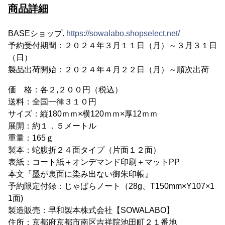
商品詳細
BASEショップ.
https://sowalabo.shopselect.net/
予約受付期間：２０２４年３月１１日（月）～３月３１日
（日）
製品出荷開始：２０２４年４月２２日（月）～順次出荷
価 格：各２,２００円（税込）
送料：全国一律３１０円
サイズ：縦180ｍｍ×横120ｍｍ×厚12ｍｍ
展開：約１．５メートル
重量：165ｇ
製本：蛇腹折２４面タイプ（片面１２面）
表紙：コート紙＋オンデマンド印刷＋マットPP
本文『墨が裏面に染み出ない御朱印帳』
予約限定付録：じゃばらノート（28g、T150mm×Y107×1
1面)
製造販売：早和製本株式会社【SOWALABO】
住所：京都府京都市南区吉祥院池田町２１番地