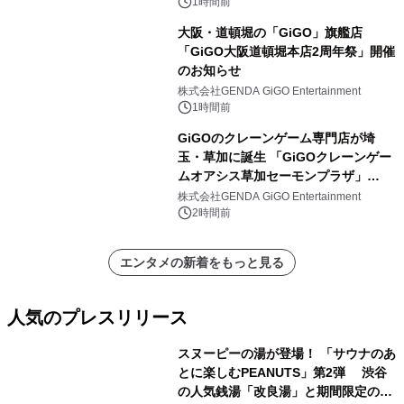
1時間前
大阪・道頓堀の「GiGO」旗艦店
「GiGO大阪道頓堀本店2周年祭」開催
のお知らせ
株式会社GENDA GiGO Entertainment
1時間前
GiGOのクレーンゲーム専門店が埼
玉・草加に誕生 「GiGOクレーンゲー
ムオアシス草加セーモンプラザ」
2026年8月7日(金)10時グランドオープ
株式会社GENDA GiGO Entertainment
ン
2時間前
エンタメの新着をもっと見る
人気のプレスリリース
スヌーピーの湯が登場！ 「サウナのあ
とに楽しむPEANUTS」第2弾 渋谷
の人気銭湯「改良湯」と期間限定のコ
1