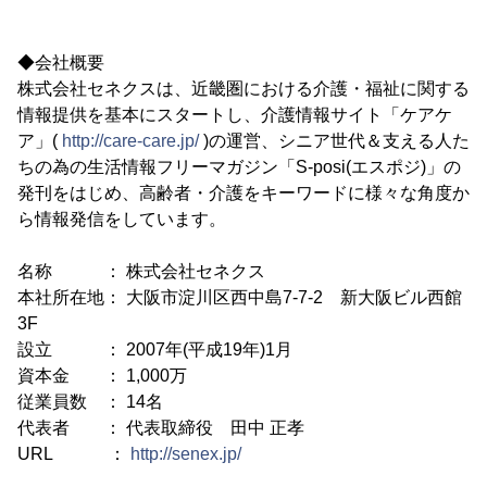
◆会社概要
株式会社セネクスは、近畿圏における介護・福祉に関する
情報提供を基本にスタートし、介護情報サイト「ケアケ
ア」(
http://care-care.jp/
)の運営、シニア世代＆支える人た
ちの為の生活情報フリーマガジン「S-posi(エスポジ)」の
発刊をはじめ、高齢者・介護をキーワードに様々な角度か
ら情報発信をしています。
名称 ： 株式会社セネクス
本社所在地： 大阪市淀川区西中島7-7-2 新大阪ビル西館
3F
設立 ： 2007年(平成19年)1月
資本金 ： 1,000万
従業員数 ： 14名
代表者 ： 代表取締役 田中 正孝
URL ：
http://senex.jp/