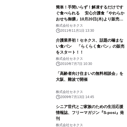
簡単！手間いらず！解凍するだけです
ぐ食べられる 安心介護食「やわらか
おせち御膳」10月20日(木)より販売開
始
株式会社セネクス
2011年11月1日 13:30
介護業界初！セネクス、話題の噛まな
い食パン 「らくらく食パン」の販売
をスタート！！
株式会社セネクス
2010年7月7日 10:30
「高齢者向け住まいの無料相談会」を
大阪、難波で開催
株式会社セネクス
2009年7月13日 14:45
シニア世代とご家族のための生活応援
情報誌、フリーマガジン『S-posi』発
刊
株式会社セネクス