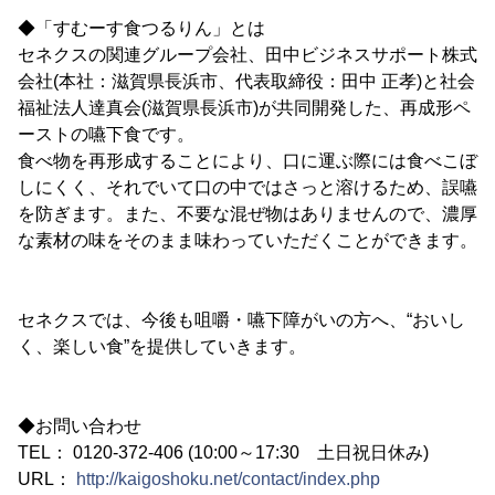
◆「すむーす食つるりん」とは
セネクスの関連グループ会社、田中ビジネスサポート株式
会社(本社：滋賀県長浜市、代表取締役：田中 正孝)と社会
福祉法人達真会(滋賀県長浜市)が共同開発した、再成形ペ
ーストの嚥下食です。
食べ物を再形成することにより、口に運ぶ際には食べこぼ
しにくく、それでいて口の中ではさっと溶けるため、誤嚥
を防ぎます。また、不要な混ぜ物はありませんので、濃厚
な素材の味をそのまま味わっていただくことができます。
セネクスでは、今後も咀嚼・嚥下障がいの方へ、“おいし
く、楽しい食”を提供していきます。
◆お問い合わせ
TEL： 0120-372-406 (10:00～17:30 土日祝日休み)
URL：
http://kaigoshoku.net/contact/index.php