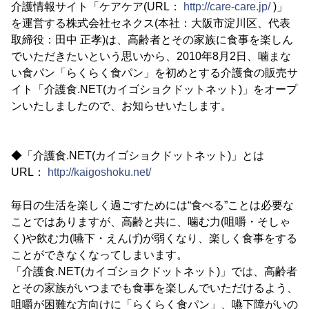
介護情報サイト「ケアケア(URL：
http://care-care.jp/
)」
を運営する株式会社セネクス(本社：大阪市淀川区、代表
取締役：田中 正孝)は、高齢者とその家族に食事を楽しん
でいただきたいという思いから、2010年8月2日、噛まな
い食パン「らくらく食パン」を初めとする介護食の販売サ
イト「介護食.NET(カイゴショクドットネット)」をオープ
ンいたしましたので、お知らせいたします。
◆「介護食.NET(カイゴショクドットネット)」とは
URL：
http://kaigoshoku.net/
毎日の生活を楽しく過ごすためには“食べる”ことは必要な
ことではありますが、高齢と共に、噛む力(咀嚼・そしゃ
く)や飲む力(嚥下・えんげ)が弱くなり、楽しく食事をする
ことができなくなってしまいます。
「介護食.NET(カイゴショクドットネット)」では、高齢者
とその家族がいつまでも食事を楽しんでいただけるよう、
咀嚼が困難な方向けに「らくらく食パン」、嚥下障がいの