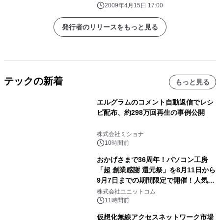
2009年4月15日 17:00
発行者のリリースをもっと見る
テックの新着
もっと見る
エルグラムのコメント自動返信でレシ
ピ配布、約298万回再生の事例公開
株式会社ミショナ
10時間前
おかげさまで36周年！パソコン工房
「超 創業感謝 還元祭」を8月11日から
9月7日までの期間限定で開催！人気の
ゲーミングPCや高性能ノートPCなど
株式会社ユニットコム
対象iiyama PCのご購入で最大3万円分
11時間前
相当を還元
仮想化無線アクセスネットワーク市場