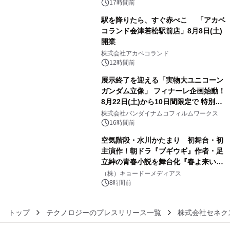
ン。
17時間前
駅を降りたら、すぐ赤べこ 「アカベ
コランド会津若松駅前店」8月8日(土)
開業
4
株式会社アカベコランド
12時間前
展示終了を迎える「実物大ユニコーン
ガンダム立像」 フィナーレ企画始動！
8月22日(土)から10日間限定で 特別映
5
像『UNICORN GUNDAM Statue ―
株式会社バンダイナムコフィルムワークス
BEYOND POSSIBILITY ―』を上映！
16時間前
空気階段・水川かたまり 初舞台・初
主演作！朝ドラ『ブギウギ』作者・足
立紳の青春小説を舞台化『春よ来い、
6
マジで来い』キービジュアル解禁！
（株）キョードーメディアス
8時間前
トップ
テクノロジーのプレスリリース一覧
株式会社セネク