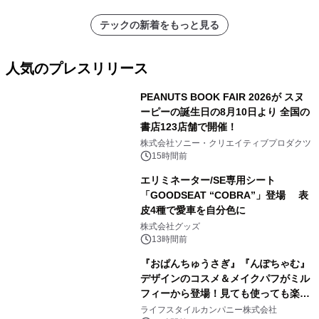
テックの新着をもっと見る
人気のプレスリリース
PEANUTS BOOK FAIR 2026が スヌ
ーピーの誕生日の8月10日より 全国の
書店123店舗で開催！
1
株式会社ソニー・クリエイティブプロダクツ
15時間前
エリミネーター/SE専用シート
「GOODSEAT “COBRA”」登場 表
皮4種で愛車を自分色に
2
株式会社グッズ
13時間前
『おぱんちゅうさぎ』『んぽちゃむ』
デザインのコスメ＆メイクパフがミル
フィーから登場！見ても使っても楽し
3
い、ポップでキュートなコレクショ
ライフスタイルカンパニー株式会社