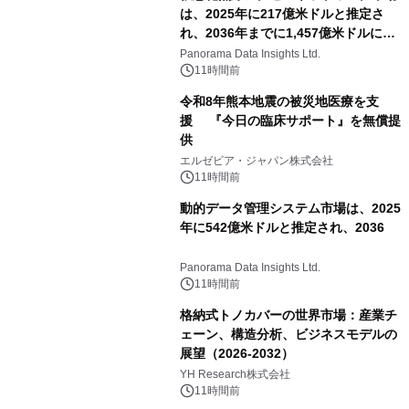
は、2025年に217億米ドルと推定さ
れ、2036年までに1,457億米ドルに達
すると予測されており、予測期間
Panorama Data Insights Ltd.
（2026年～2036年）
11時間前
令和8年熊本地震の被災地医療を支
援 『今日の臨床サポート』を無償提
供
エルゼビア・ジャパン株式会社
11時間前
動的データ管理システム市場は、2025
年に542億米ドルと推定され、2036
Panorama Data Insights Ltd.
11時間前
格納式トノカバーの世界市場：産業チ
ェーン、構造分析、ビジネスモデルの
展望（2026-2032）
YH Research株式会社
11時間前