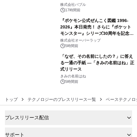
4
株式会社バブル
17時間前
『ポケモン公式ぜんこく図鑑 1996-
2026』本日発売！ さらに『ポケット
モンスター』シリーズ30周年を記念し
5
た画集『ポケットモンスター ビジュア
株式会社オーバーラップ
ルアートブック』の発売決定！ 2026
5時間前
年12月18日（金）、3冊同時発売！
「なぜ、その名前にしたの？」に答え
る一通の手紙 ―「きみの名前はね」正
式リリース
6
きみの名前はね
5時間前
トップ
テクノロジーのプレスリリース一覧
ベーステクノロ
プレスリリース配信
サポート