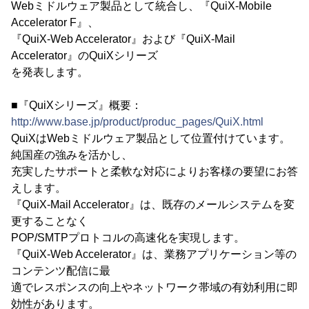
Webミドルウェア製品として統合し、『QuiX-Mobile
Accelerator F』、
『QuiX-Web Accelerator』および『QuiX-Mail
Accelerator』のQuiXシリーズ
を発表します。
■『QuiXシリーズ』概要：
http://www.base.jp/product/produc_pages/QuiX.html
QuiXはWebミドルウェア製品として位置付けています。
純国産の強みを活かし、
充実したサポートと柔軟な対応によりお客様の要望にお答
えします。
『QuiX-Mail Accelerator』は、既存のメールシステムを変
更することなく
POP/SMTPプロトコルの高速化を実現します。
『QuiX-Web Accelerator』は、業務アプリケーション等の
コンテンツ配信に最
適でレスポンスの向上やネットワーク帯域の有効利用に即
効性があります。