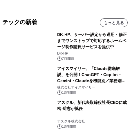
テックの新着
もっと見る
DK-HP、サーバー設定から運用・修正
までワンストップで対応するホームペ
ージ制作請負サービスを提供中
DK-HP
7時間前
アイスマイリー、「Claude徹底解
説」を公開！ChatGPT・Copilot・
Gemini・Claudeを機能別／業務別に
比較―自社に合う生成AIの選び方がわ
株式会社アイスマイリー
かる実践ガイド
13時間前
アスクル、新代表取締役社長CEOに成
松 岳志が就任
アスクル株式会社
13時間前