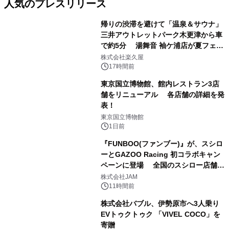
人気のプレスリリース
帰りの渋滞を避けて「温泉＆サウナ」
三井アウトレットパーク木更津から車
で約5分 湯舞音 袖ケ浦店が夏フェア
1
メニューを提供
株式会社楽久屋
17時間前
東京国立博物館、館内レストラン3店
舗をリニューアル 各店舗の詳細を発
表！
2
東京国立博物館
1日前
『FUNBOO(ファンブー)』が、スシロ
ーとGAZOO Racing 初コラボキャン
ペーンに登場 全国のスシロー店舗で
3
GR 4車種の FUNBOO(ミニカー)付き
株式会社JAM
メニューが展開されます
11時間前
株式会社バブル、伊勢原市へ3人乗り
EVトゥクトゥク 「VIVEL COCO」を
寄贈