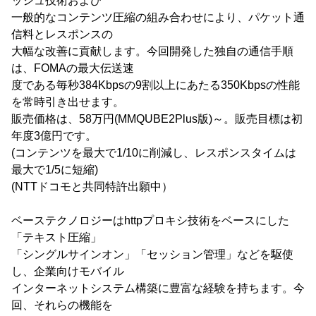
ッシュ技術および
一般的なコンテンツ圧縮の組み合わせにより、パケット通
信料とレスポンスの
大幅な改善に貢献します。今回開発した独自の通信手順
は、FOMAの最大伝送速
度である毎秒384Kbpsの9割以上にあたる350Kbpsの性能
を常時引き出せます。
販売価格は、58万円(MMQUBE2Plus版)～。販売目標は初
年度3億円です。
(コンテンツを最大で1/10に削減し、レスポンスタイムは
最大で1/5に短縮)
(NTTドコモと共同特許出願中）
ベーステクノロジーはhttpプロキシ技術をベースにした
「テキスト圧縮」
「シングルサインオン」「セッション管理」などを駆使
し、企業向けモバイル
インターネットシステム構築に豊富な経験を持ちます。今
回、それらの機能を