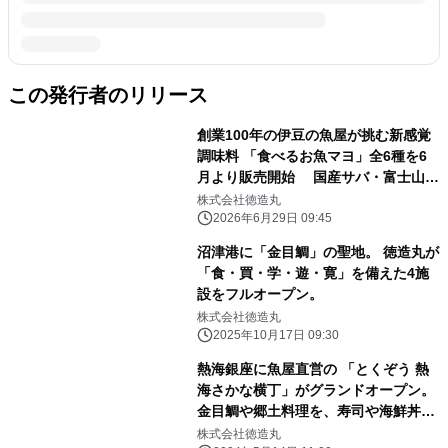
この発行者のリリース
創業100年の伊豆の魚屋が挑む新感覚
調味料 「食べるお魚マヨ」全6種を6
月より販売開始 国産サバ・富士山麓
サーモン・伊豆産わさび使用
株式会社徳造丸
2026年6月29日 09:45
沼津港に「金目鯛」の聖地。 徳造丸が
「食・買・学・遊・寛」を備えた4施
設をフルオープン。
株式会社徳造丸
2025年10月17日 09:30
熱海銀座に魚屋直営の 「とくぞう 熱
海さかな横丁」がグランドオープン。
金目鯛や郷土料理を、寿司や海鮮丼・
浜焼き・食べ歩きで 気軽に楽しむ“魚
株式会社徳造丸