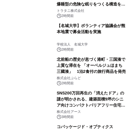
爆睡型の危険な眠りをつくる構造を解
説
トラタニ株式会社
2時間前
【名城大学】ボランティア協議会が熊
本地震で募金活動を実施
学校法人 名城大学
2時間前
北前船の歴史が息づく港町・三国湊で
上質な滞在を 「オーベルジュほまち
三國湊」 1泊2食付の旅行商品を発売
株式会社ぷらど
2時間前
SNS200万回再生の「消えたドア」の
謎が明かされる、建築面積9坪のシニ
ア向けコンパクトバリアフリー住宅が
誕生
株式会社アース
3時間前
コパッケージド・オプティクス