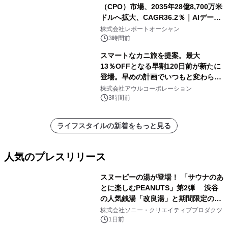
（CPO）市場、2035年28億8,700万米
ドルへ拡大、CAGR36.2％｜AIデータ
センター・高速光通信需要が成長を加
株式会社レポートオーシャン
速
3時間前
スマートなカニ旅を提案。最大
13％OFFとなる早割120日前が新たに
登場。早めの計画でいつもと変わらぬ
大人の冬旅を。ー夕日ヶ浦温泉「佳松
株式会社アウルコーポレーション
苑 別邸ふうか」ー
3時間前
ライフスタイルの新着をもっと見る
人気のプレスリリース
スヌーピーの湯が登場！ 「サウナのあ
とに楽しむPEANUTS」第2弾 渋谷
の人気銭湯「改良湯」と期間限定のコ
1
ラボレーション サウナイキタイコラ
株式会社ソニー・クリエイティブプロダクツ
ボグッズも発売決定！
1日前