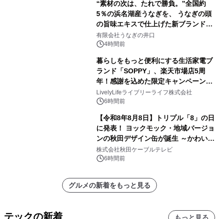
“素材の次は、たれで勝負。”全国約
5％の浜名湖産うなぎを、 うなぎの頭
の旨味エキスで仕上げた新ブランド
「井口の誉」誕生
有限会社うなぎの井口
4時間前
暮らしをもっと便利にする生活家電ブ
ランド「SOPPY」、楽天市場店5周
年！感謝を込めた限定キャンペーンを
8月10日より開催
LivelyLifeライブリーライフ株式会社
6時間前
【令和8年8月8日】トリプル「8」の日
に発表！ ヨックモック・地域バージョ
ンの秋田デザイン缶が誕生 ～かわいい
秋田犬の子犬と秋田の四季と名所を巡
株式会社秋田ケーブルテレビ
るパッケージ～ 9月1日(火)秋田県内で
6時間前
販売開始
グルメの新着をもっと見る
テックの新着
もっと見る