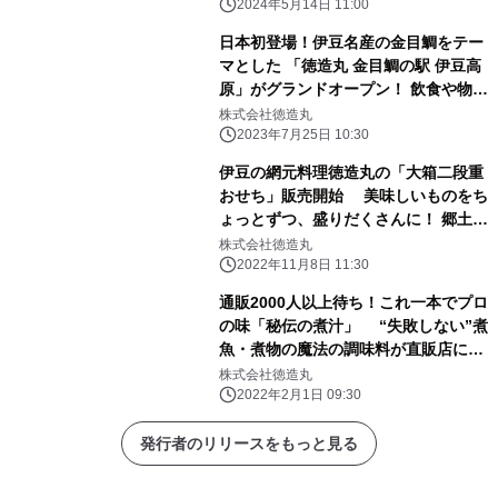
の横丁”
2024年5月14日 11:00
日本初登場！伊豆名産の金目鯛をテー
マとした 「徳造丸 金目鯛の駅 伊豆高
原」がグランドオープン！ 飲食や物販
に加えドッグランやカフェテラスも併
株式会社徳造丸
設
2023年7月25日 10:30
伊豆の網元料理徳造丸の「大箱二段重
おせち」販売開始 美味しいものをち
ょっとずつ、盛りだくさんに！ 郷土料
理「金目鯛寄せ鍋」付き
株式会社徳造丸
2022年11月8日 11:30
通販2000人以上待ち！これ一本でプロ
の味「秘伝の煮汁」 “失敗しない”煮
魚・煮物の魔法の調味料が直販店にて
再販開始
株式会社徳造丸
2022年2月1日 09:30
発行者のリリースをもっと見る