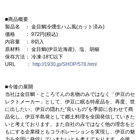
■商品概要
製品名 ： 金目鯛冷燻生ハム風(カット済み)
価格 ： 972円(税込)
内容量 ： 8切入
原材料 ： 金目鯛(伊豆近海産)、塩、胡椒
保存方法： 冷凍-18℃以下
URL ：
http://1930.jp/SHOP/578.html
■今後の展開
当社は金目鯛・ところてんの名物のみではなく「伊豆のセ
レクトメーカー」として、伊豆に眠る特産品を、再度、世
に出したい、伊豆の隠れた“良いもの”を季節に合わせて商
品化し、伊豆半島発として郷土料理を全国発信していきた
いと考えております。また自社のみではなく他の理念をと
もにする企業様ともコラボレーションを実現し、伊豆の魅
力を全国に発信していきたいとも考えております。今後