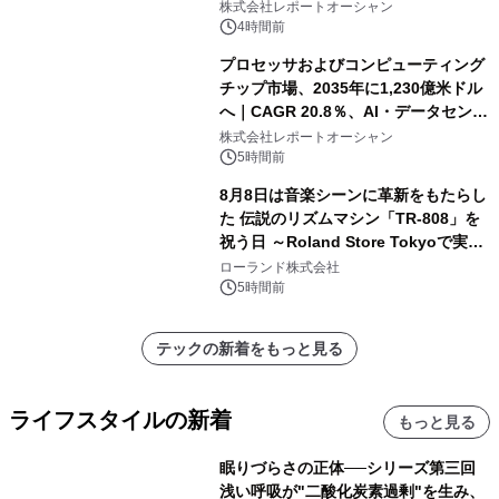
株式会社レポートオーシャン
4時間前
プロセッサおよびコンピューティング
チップ市場、2035年に1,230億米ドル
へ｜CAGR 20.8％、AI・データセンタ
ー需要が成長を牽引
株式会社レポートオーシャン
5時間前
8月8日は音楽シーンに革新をもたらし
た 伝説のリズムマシン「TR-808」を
祝う日 ～Roland Store Tokyoで実機
を展示しての 記念キャンペーンを開
ローランド株式会社
催 英国ラジオ「NTS」の 特別プログ
5時間前
ラムや、「TR-808」を愛する伝説的
アーティストを フィーチャーしたアニ
テックの新着をもっと見る
メーションを公開～
ライフスタイルの新着
もっと見る
眠りづらさの正体──シリーズ第三回
浅い呼吸が"二酸化炭素過剰"を生み、