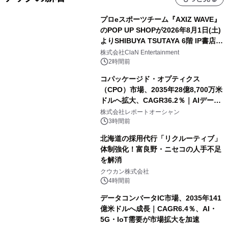
プロeスポーツチーム『AXIZ WAVE』
のPOP UP SHOPが2026年8月1日(土)
よりSHIBUYA TSUTAYA 6階 IP書店で
開催決定！！
株式会社ClaN Entertainment
2時間前
コパッケージド・オプティクス
（CPO）市場、2035年28億8,700万米
ドルへ拡大、CAGR36.2％｜AIデータ
センター・高速光通信需要が成長を加
株式会社レポートオーシャン
速
3時間前
北海道の採用代行「リクルーティブ」
体制強化！富良野・ニセコの人手不足
を解消
クウカン株式会社
4時間前
データコンバータIC市場、2035年141
億米ドルへ成長｜CAGR6.4％、AI・
5G・IoT需要が市場拡大を加速