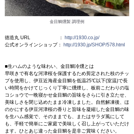
金目鯛燻製 調理例
徳造丸 URL ：
http://1930.co.jp/
公式オンラインショップ：
http://1930.jp/SHOP/578.html
■生ハムのような味わい、金目鯛冷燻とは
早咲きで有名な河津桜を保護するため剪定された枝のチッ
プを使用し、伊豆近海産金目鯛を低温25℃以下(室温)で長
い時間をかけてじっくり丁寧に燻煙し、板前こだわりの塩
コショウで一晩寝かせ金目鯛の旨味をさらに引き立たせ、
美味しさを閉じ込めたまま冷凍しました。自然解凍後、ほ
のかにする伊豆河津桜の香りと旨味を凝縮した金目鯛の味
を生ハム感覚で、そのままでも、またはサラダ風にして
も、手軽で簡単にご家庭で美味しく召し上がっていただけ
ます。ひとあじ違った金目鯛を是非ご賞味ください。