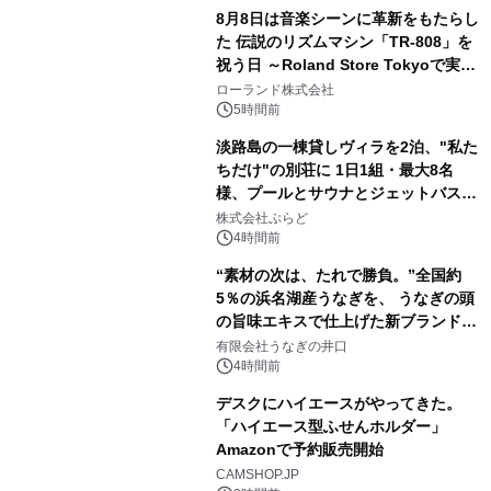
8月8日は音楽シーンに革新をもたらし
た 伝説のリズムマシン「TR-808」を
祝う日 ～Roland Store Tokyoで実機
2
を展示しての 記念キャンペーンを開
ローランド株式会社
催 英国ラジオ「NTS」の 特別プログ
5時間前
ラムや、「TR-808」を愛する伝説的
淡路島の一棟貸しヴィラを2泊、"私た
アーティストを フィーチャーしたアニ
ちだけ"の別荘に 1日1組・最大8名
メーションを公開～
様、プールとサウナとジェットバス付
3
きで Villa Mon Temps AWAJIの連泊
株式会社ぷらど
素泊りプラン
4時間前
“素材の次は、たれで勝負。”全国約
5％の浜名湖産うなぎを、 うなぎの頭
の旨味エキスで仕上げた新ブランド
4
「井口の誉」誕生
有限会社うなぎの井口
4時間前
デスクにハイエースがやってきた。
「ハイエース型ふせんホルダー」
Amazonで予約販売開始
5
CAMSHOP.JP