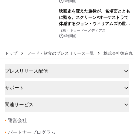
3時間前
映画史を変えた旋律が、名場面ととも
に甦る。スクリーン×オーケストラで
体感するジョン・ウィリアムズの世
6
界。ジョン・ウィリアムズ：シネマ・
（株）キョードーメディアス
スペクタキュラー・コンサート 開催決
4時間前
定！
トップ
フード・飲食のプレスリリース一覧
株式会社徳造丸
プレスリリース配信
サポート
関連サービス
•
運営会社
•
パートナープログラム