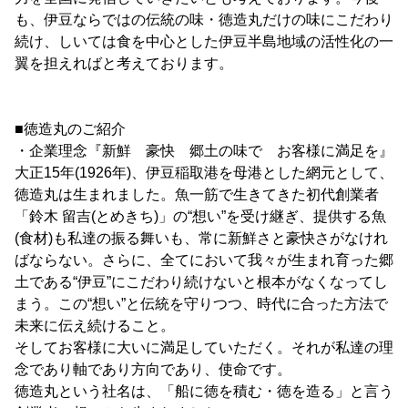
も、伊豆ならではの伝統の味・徳造丸だけの味にこだわり
続け、しいては食を中心とした伊豆半島地域の活性化の一
翼を担えればと考えております。
■徳造丸のご紹介
・企業理念『新鮮 豪快 郷土の味で お客様に満足を』
大正15年(1926年)、伊豆稲取港を母港とした網元として、
徳造丸は生まれました。魚一筋で生きてきた初代創業者
「鈴木 留吉(とめきち)」の“想い”を受け継ぎ、提供する魚
(食材)も私達の振る舞いも、常に新鮮さと豪快さがなけれ
ばならない。さらに、全てにおいて我々が生まれ育った郷
土である“伊豆”にこだわり続けないと根本がなくなってし
まう。この“想い”と伝統を守りつつ、時代に合った方法で
未来に伝え続けること。
そしてお客様に大いに満足していただく。それが私達の理
念であり軸であり方向であり、使命です。
徳造丸という社名は、「船に徳を積む・徳を造る」と言う