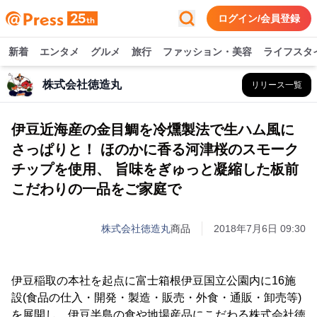
ログイン/会員登録
新着
エンタメ
グルメ
旅行
ファッション・美容
ライフスタ
株式会社徳造丸
リリース一覧
伊豆近海産の金目鯛を冷燻製法で生ハム風に
さっぱりと！ ほのかに香る河津桜のスモーク
チップを使用、 旨味をぎゅっと凝縮した板前
こだわりの一品をご家庭で
株式会社徳造丸
商品
2018年7月6日 09:30
伊豆稲取の本社を起点に富士箱根伊豆国立公園内に16施
設(食品の仕入・開発・製造・販売・外食・通販・卸売等)
を展開し、伊豆半島の食や地場産品にこだわる株式会社徳