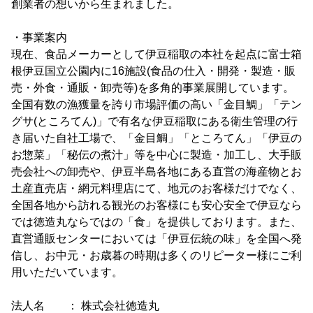
創業者の想いから生まれました。
・事業案内
現在、食品メーカーとして伊豆稲取の本社を起点に富士箱
根伊豆国立公園内に16施設(食品の仕入・開発・製造・販
売・外食・通販・卸売等)を多角的事業展開しています。
全国有数の漁獲量を誇り市場評価の高い「金目鯛」「テン
グサ(ところてん)」で有名な伊豆稲取にある衛生管理の行
き届いた自社工場で、「金目鯛」「ところてん」「伊豆の
お惣菜」「秘伝の煮汁」等を中心に製造・加工し、大手販
売会社への卸売や、伊豆半島各地にある直営の海産物とお
土産直売店・網元料理店にて、地元のお客様だけでなく、
全国各地から訪れる観光のお客様にも安心安全で伊豆なら
では徳造丸ならではの「食」を提供しております。また、
直営通販センターにおいては「伊豆伝統の味」を全国へ発
信し、お中元・お歳暮の時期は多くのリピーター様にご利
用いただいています。
法人名 ： 株式会社徳造丸