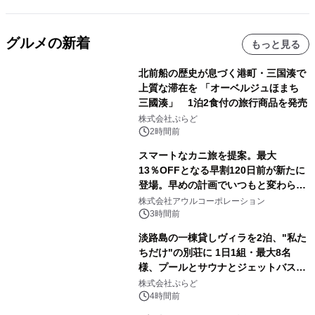
グルメの新着
もっと見る
北前船の歴史が息づく港町・三国湊で
上質な滞在を 「オーベルジュほまち
三國湊」 1泊2食付の旅行商品を発売
株式会社ぷらど
2時間前
スマートなカニ旅を提案。最大
13％OFFとなる早割120日前が新たに
登場。早めの計画でいつもと変わらぬ
大人の冬旅を。ー夕日ヶ浦温泉「佳松
株式会社アウルコーポレーション
苑 別邸ふうか」ー
3時間前
淡路島の一棟貸しヴィラを2泊、"私た
ちだけ"の別荘に 1日1組・最大8名
様、プールとサウナとジェットバス付
きで Villa Mon Temps AWAJIの連泊
株式会社ぷらど
素泊りプラン
4時間前