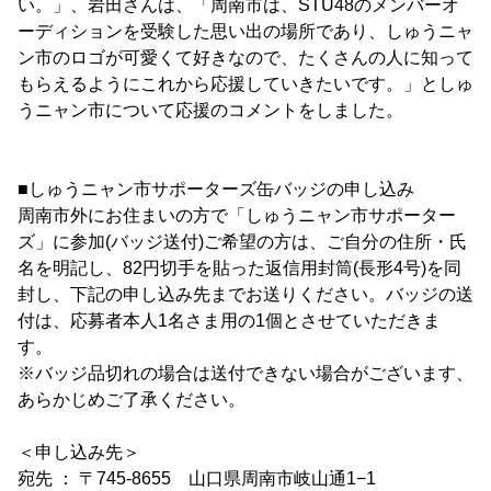
い。」、岩田さんは、「周南市は、STU48のメンバーオ
ーディションを受験した思い出の場所であり、しゅうニャ
ン市のロゴが可愛くて好きなので、たくさんの人に知って
もらえるようにこれから応援していきたいです。」としゅ
うニャン市について応援のコメントをしました。
■しゅうニャン市サポーターズ缶バッジの申し込み
周南市外にお住まいの方で「しゅうニャン市サポーター
ズ」に参加(バッジ送付)ご希望の方は、ご自分の住所・氏
名を明記し、82円切手を貼った返信用封筒(長形4号)を同
封し、下記の申し込み先までお送りください。バッジの送
付は、応募者本人1名さま用の1個とさせていただきま
す。
※バッジ品切れの場合は送付できない場合がございます、
あらかじめご了承ください。
＜申し込み先＞
宛先 ： 〒745-8655 山口県周南市岐山通1−1