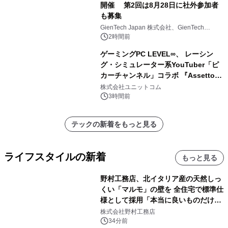
開催 第2回は8月28日に社外参加者
も募集
GienTech Japan 株式会社、GienTech
Consulting Japan 株式会社
2時間前
ゲーミングPC LEVEL∞、 レーシン
グ・シミュレーター系YouTuber「ピ
カーチャンネル」コラボ 『Assetto
Corsa EVO』推奨パソコン販売中
株式会社ユニットコム
3時間前
テックの新着をもっと見る
ライフスタイルの新着
もっと見る
野村工務店、北イタリア産の天然しっ
くい「マルモ」の壁を 全住宅で標準仕
様として採用「本当に良いものだけに
こだわる」
株式会社野村工務店
34分前