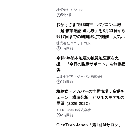
株式会社ミショナ
54分前
おかげさまで36周年！パソコン工房
「超 創業感謝 還元祭」を8月11日から
9月7日までの期間限定で開催！人気の
ゲーミングPCや高性能ノートPCなど
株式会社ユニットコム
対象iiyama PCのご購入で最大3万円分
1時間前
相当を還元
令和8年熊本地震の被災地医療を支
援 『今日の臨床サポート』を無償提
供
エルゼビア・ジャパン株式会社
1時間前
格納式トノカバーの世界市場：産業チ
ェーン、構造分析、ビジネスモデルの
展望（2026-2032）
YH Research株式会社
2時間前
GienTech Japan「第1回AIサロン」