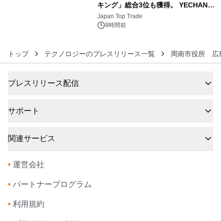
キング」総合3位も獲得。 YECHAN音
6
浴シンギングボウル第2弾の大型サイ
Japan Top Trade
ズ（XL・2XL・3XL）を先行販売中
8時間前
トップ
テクノロジーのプレスリリース一覧
周南市役所 広
プレスリリース配信
サポート
関連サービス
•
運営会社
•
パートナープログラム
•
利用規約