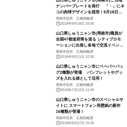
山口県しゅうニャン市(周南市)ご当地
ナンバープレートを発行 「・」にネ
コの肉球デザインを採用！9月18日交
付開始
周南市役所 広報戦略課
2018年9月18日 10:00
山口県しゅうニャン市(周南市)職員が
全国47都道府県を巡る シティプロモ
ーションに出発し各地で交流イベント
を開催！ ～走れ！しゅうニャン市。約
周南市役所 広報戦略課
7,900kmの旅～
2018年9月11日 10:30
山口県しゅうニャン市にペーパーバッ
グ2種類が登場 パンフレットやグッ
ズを入れる袋として活用！
周南市役所 広報戦略課
2018年7月12日 11:45
山口県しゅうニャン市のスペシャルサ
イトに スマートフォン用壁紙の新作
16種類が登場！
周南市役所 広報戦略課
2018年6月27日 15:30