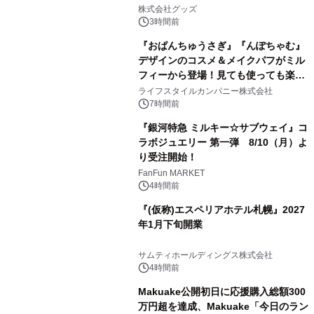
2
株式会社グッズ
3時間前
『おぱんちゅうさぎ』『んぽちゃむ』
デザインのコスメ＆メイクパフがミル
フィーから登場！見ても使っても楽し
3
い、ポップでキュートなコレクショ
ライフスタイルカンパニー株式会社
ン。
7時間前
『銀河特急 ミルキー☆サブウェイ』コ
ラボジュエリー 第一弾 8/10（月）よ
り受注開始！
4
FanFun MARKET
4時間前
『(仮称)エスペリアホテル札幌』2027
年1月下旬開業
5
サムティホールディングス株式会社
4時間前
Makuake公開初日に応援購入総額300
万円超を達成、Makuake「今日のラン