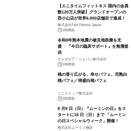
【エニタイムフィットネス 国内の会員
数120万人突破】グランドオープンの
西小山店が世界6,000店舗目で達成！
株式会社Fast Fitness Japan
1時間前
令和8年熊本地震の被災地医療を支
援 『今日の臨床サポート』を無償提
供
エルゼビア・ジャパン株式会社
1時間前
桃の香り広がる、幸せパフェ。完熟白
桃パフェ／得盛白桃パフェ
ミニストップ株式会社
1時間前
8 月9 日（日）『ムーミンの日』をス
タートに16 日（日）まで 「ムーミン
の日スペシャルウィーク」開催！
株式会社ムーミン物語