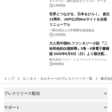
キャラフレ｜株式会社エイプリル・データ・
デザインズ
13時間前
世界とつながる、日本をひらく。 創立
13周年、JAPI公式Webサイトを全面
リニューアル
5
一般社団法人日本国際化推進協会
12時間前
大人気中国BLファンタジー小説 『二
哈和他的白猫師尊』5巻・6巻電子書籍
版 2026年8月9日（日）より順次配信
6
開始
株式会社ソニー・ミュージックソリューショ
ンズ
8時間前
トップ
エンタメ・カルチャーのプレスリリース一覧
株式会
プレスリリース配信
サポート