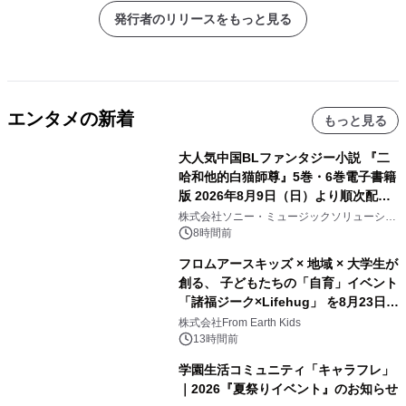
発行者のリリースをもっと見る
エンタメの新着
もっと見る
大人気中国BLファンタジー小説 『二
哈和他的白猫師尊』5巻・6巻電子書籍
版 2026年8月9日（日）より順次配信
開始
株式会社ソニー・ミュージックソリューショ
ンズ
8時間前
フロムアースキッズ × 地域 × 大学生が
創る、 子どもたちの「自育」イベント
「諸福ジーク×Lifehug」 を8月23日
(日)開催
株式会社From Earth Kids
13時間前
学園生活コミュニティ「キャラフレ」
｜2026『夏祭りイベント』のお知らせ