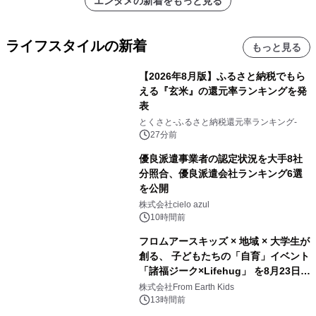
エンタメの新着をもっと見る
ライフスタイルの新着
もっと見る
【2026年8月版】ふるさと納税でもら
える『玄米』の還元率ランキングを発
表
とくさと-ふるさと納税還元率ランキング-
27分前
優良派遣事業者の認定状況を大手8社
分照合、優良派遣会社ランキング6選
を公開
株式会社cielo azul
10時間前
フロムアースキッズ × 地域 × 大学生が
創る、 子どもたちの「自育」イベント
「諸福ジーク×Lifehug」 を8月23日
(日)開催
株式会社From Earth Kids
13時間前