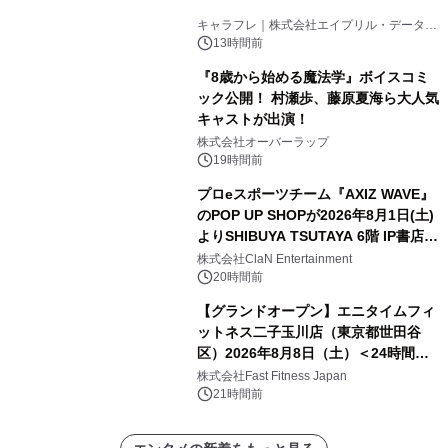
キャラフレ｜株式会社エイプリル・データ・
デザインズ
13時間前
『8歳から始める魔法学』ボイスコミ
ック公開！ 村瀬歩、藤原夏海ら大人気
キャストが出演！
株式会社オーバーラップ
19時間前
プロeスポーツチーム『AXIZ WAVE』
のPOP UP SHOPが2026年8月1日(土)
よりSHIBUYA TSUTAYA 6階 IP書店で
開催決定！！
株式会社ClaN Entertainment
20時間前
【グランドオープン】エニタイムフィ
ットネス二子玉川店（東京都世田谷
区）2026年8月8日（土）＜24時間年
中無休のフィットネスジム＞
株式会社Fast Fitness Japan
21時間前