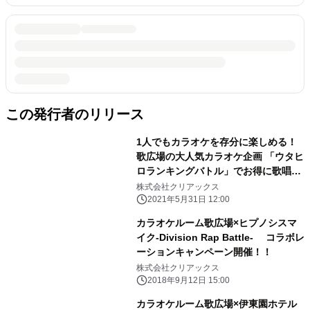
この発行者のリリース
1人でもカラオケを存分に楽しめる！
歌広場の大人気カラオケ企画 「ウタヒ
ロランキングバトル」でお得に歌唱力
アップ！
株式会社クリアックス
2021年5月31日 12:00
カラオケルーム歌広場×ヒプノシスマ
イク-Division Rap Battle- コラボレ
ーションキャンペーン開催！！
株式会社クリアックス
2018年9月12日 15:00
カラオケルーム歌広場×伊東園ホテル