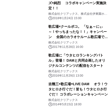
ズ×純烈 コラボキャンペーン実施決
定！！
株式会社クリアックス、株式会社伊東園ホテ
ルズ
2018年1月24日 15:00
歌広場×クールポコ。 「なぁ～にぃ
～！やっちまったな！！」キャンペー
ン 全国のカラオケルーム歌広場で
12月1日(金)よりスタート！！
株式会社クリアックス
2017年11月28日 16:00
歌広場に「ウタヒロランキングバト
ル」登場！ DAMと共同企画したオリ
ジナルコンテンツの配信をスタート
株式会社クリアックス
2016年11月29日 13:00
吉幾三×歌広場×LIVE DAM オラ！ウ
タヒロさ行ぐだ！皆も！ウタヒロさ行
ぐだ！ コラボレーションキャンペーン
株式会社クリアックス
2014年5月15日 18:00