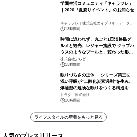
学園生活コミュニティ「キャラフレ」
｜2026『夏祭りイベント』のお知らせ
キャラフレ｜株式会社エイプリル・データ・
デザインズ
13時間前
時間に追われず、丸ごと1日淡路島グ
ルメと観光、レジャー施設で クラブハ
ウスのようなプールと、変わった形の
サウナも 「THE BOXY AWAJI」のお
株式会社ぷらど
得な素泊まり連泊プランで
15時間前
眠りづらさの正体──シリーズ第三回
浅い呼吸が"二酸化炭素過剰"を生み、
爆睡型の危険な眠りをつくる構造を解
説
トラタニ株式会社
20時間前
ライフスタイルの新着をもっと見る
人気のプレスリリース