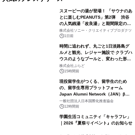
スヌーピーの湯が登場！ 「サウナのあ
とに楽しむPEANUTS」第2弾 渋谷
の人気銭湯「改良湯」と期間限定のコ
1
ラボレーション サウナイキタイコラ
株式会社ソニー・クリエイティブプロダクツ
ボグッズも発売決定！
1日前
時間に追われず、丸ごと1日淡路島グ
ルメと観光、レジャー施設で クラブハ
ウスのようなプールと、変わった形の
2
サウナも 「THE BOXY AWAJI」のお
株式会社ぷらど
得な素泊まり連泊プランで
15時間前
現役留学生がつくる、留学生のため
の、留学生専用プラットフォーム
Japan Alumni Network（JAN）β版
3
をリリース
一般社団法人日本国際化推進協会
12時間前
学園生活コミュニティ「キャラフレ」
｜2026『夏祭りイベント』のお知らせ
4